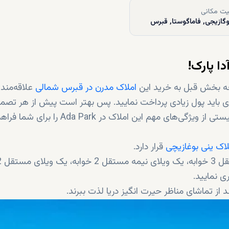
ت مکانی
وگازیجی, فاماگوستا, قبرس
ا پارک!
لعه بخش قبل به خرید این
املاک مدرن در قبرس شمالی
علاقه‌مند
ه‌ای باید پول زیادی پرداخت نمایید. پس بهتر است پیش از هر تص
به خوبی تحقیق کنید. برای کمک به شما در این رابطه، لیستی از ویژگی‌های مهم این املاک در Ada Park را برای ش
اک ینی بوغازیچی
قرار دارد.
شما می‌توانید خانه رویایی خود را 
ز تماشای مناظر حیرت انگیز دریا لذت ببرند.