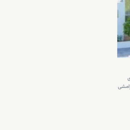
ی
رامشی