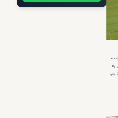
ییم
 به
ایم.