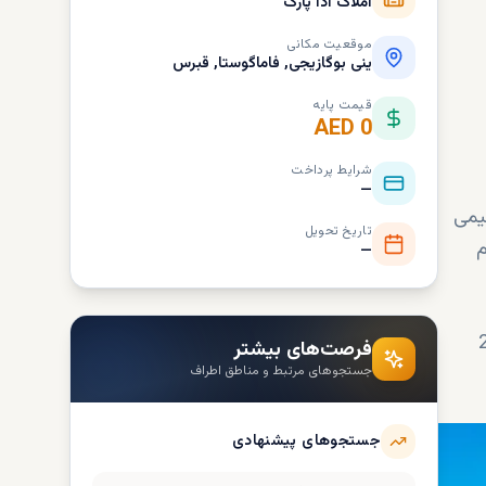
املاک آدا پارک
موقعیت مکانی
ینی بوگازیجی, فاماگوستا, قبرس
قیمت پایه
AED 0
شرایط پرداخت
—
میمی
تاریخ تحویل
ما فراهم
—
از میان 19 ویلای مستقل 3 خوابه، یک ویلای نیمه مستقل 2 خوابه، یک ویلای مستقل 2
فرصت‌های بیشتر
جستجوهای مرتبط و مناطق اطراف
جستجوهای پیشنهادی