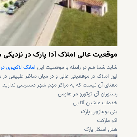
موقعیت عالی املاک آدا پارک در نزدیکی س
شاید شما هم در رابطه با موقعیت این
املاک لاکچری در 
این املاک در موقعیتی عالی و در میان مناظر طبیعی در مح
معنای آن نیست که به مراکز مهم شهر دسترسی ندارید. در ل
رستوران آی توتورو مز هاوس
خدمات ماشین آتا بی
ینی بوغازچی پارک
اکو مارکت
هتل اسکار پارک