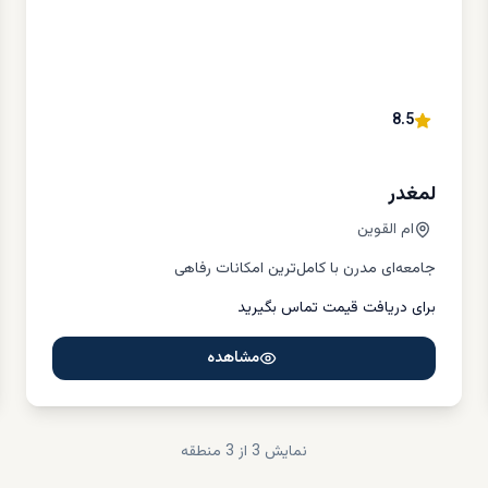
ه مناسب برای خرید ویلا، یکی از عوامل کلیدی در موفقیت سرمایه‌گذاری است
ن منطقه دارد که به‌ طور خاص برای زندگی خانوادگی، سکونت بلندمدت و حتی ت
 کوچک مناسب هستند. در ادامه به سه منطقه برتر برای خرید ویلا در ام ال
:
8.5
سعه‌یافته با خیابان‌های پهن، نزدیکی به مراکز خدماتی و ساخت‌وسازهای مدرن.
خانواده‌هایی که به دنبال سکونت دائم با دسترسی به امکانات شهری هستند ب
لمغدر
.
ام القوین
جامعه‌ای مدرن با کامل‌ترین امکانات رفاهی
بی از بافت سنتی و سازه‌های نوساز، السلامه به یکی از مناطق در حال رشد تبدیل
برای دریافت قیمت تماس بگیرید
یلاها در این منطقه نسبتا متعادل است و پتانسیل رشد بالایی دارد.
مشاهده
احل، امکانات رفاهی و طراحی‌های ویلایی با چشم‌انداز دریایی، البطین را به م
ریداران خاص تبدیل کرده است. ویلاهای این منطقه اغلب دارای باغ‌های ب
فضاهای نشیمن مجزا و معماری مدرن هستند. dxboffplan با پوشش کامل این منا
نمایش
3
از 3
منطقه
ل در مورد هر ملک، از جمله قیمت، موقعیت جغرافیایی، امکانات داخلی و مجو