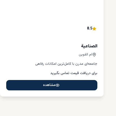
انتخاب منطق
القوین چندی
کسب‌وکارهای
اشاره می‌کنیم
1. السیانیه (Al Seanneeah):
8.5
منطقه‌ای تو
منطقه برای 
الصناعیة
مناسب است
ام القوین
2. السلامه (Al Salamah):
جامعه‌ای مدرن با کامل‌ترین امکانات رفاهی
با ترکیب جال
برای دریافت قیمت تماس بگیرید
است. قیمت و
3. البطین (Al Butain):
مشاهده
نزدیکی به س
لوکس برای خ
اطلاعات کام