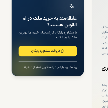
علاقه‌مند به خرید ملک در ام
القوین هستید؟
ه‌ای
ذاری
با مشاوره رایگان کارشناسان خبره ما بهترین
فاوت
ملک را پیدا کنید.
عنوان مرجع تخصصی
اعات
دریافت مشاوره رایگان
صوصی
ری
مشاوره رایگان • پاسخگویی کمتر از ۱ دقیقه
 رشد
دیگر
جذاب
درن،
نین