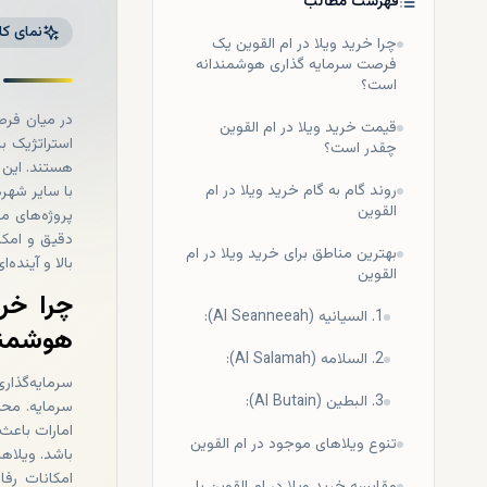
فهرست مطالب
نمای کل
چرا خرید ویلا در ام القوین یک
فرصت سرمایه گذاری هوشمندانه
است؟
در میان فرص
قیمت خرید ویلا در ام القوین
استراتژیک ب
چقدر است؟
هستند. این ا
روند گام به گام خرید ویلا در ام
القوین
پروژه‌های مل
دقیق و امکا
بهترین مناطق برای خرید ویلا در ام
بالا و آینده‌
القوین
چرا خر
1. السیانیه (Al Seanneeah):
هوشمند
2. السلامه (Al Salamah):
سرمایه‌گذاری
3. البطین (Al Butain):
سرمایه. محی
امارات باعث 
تنوع ویلاهای موجود در ام القوین
باشد. ویلاه
امکانات رف