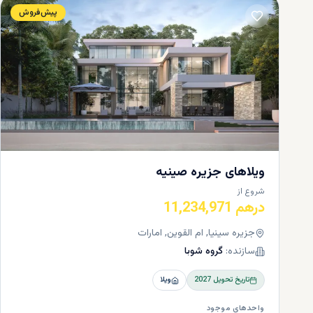
نمایید.
پیش‌فروش
ویلاهای جزیره صینیه
شروع از
درهم 11,234,971
روند گام
جزیره سینیا, ام القوین, امارات
سازنده:
گروه شوبا
برای تجربه 
فرآیند کامل 
تاریخ تحویل
2027
ویلا
اولین قدم ش
خود از خرید
واحدهای موجود