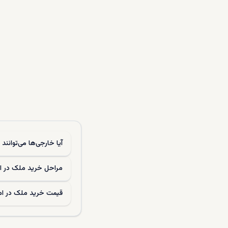
فرآیند انتخا
و بودجه شما
تنوع وی
ویلاهای ام ا
خریدار را بر
مدرن با امکا
بیشتر ویلاها
محوطه بیرون
پارکینگ‌های 
یا به مهمان
فراهم می‌کنن
آیا خارجی‌ها می‌توانند
هستند که با
مناسب‌اند.
مراحل خرید ملک در ام
تجربه‌ای آس
مورد نظر خود
قیمت خرید ملک در ام
هستیم.