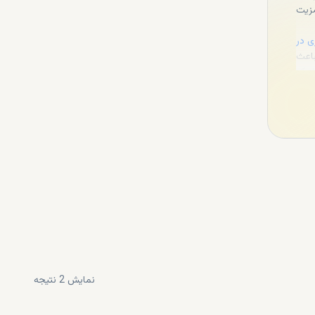
زیت
ی در
باعث
 بازار را افزایش داده است. dxboffplan با شبکه
تیار
‌های
قیمت‌ها از حدود ۶۰۰,۰۰۰ درهم شروع شده و در مواردی خاص تا بیش از ۶۹
، از
یمت
اثیر
قرار
 ولی
نمایش
2
نتیجه
گذاری،
‌کند
یافت