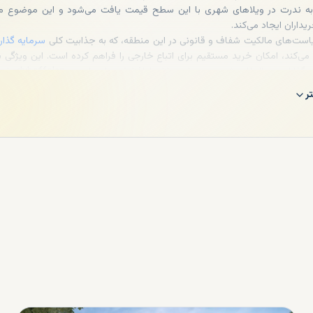
 به‌ ندرت در ویلاهای شهری با این سطح قیمت یافت می‌شود و این موضوع م
یداران ایجاد می‌کند.
ت‌های مالکیت شفاف و قانونی در این منطقه، که به جذابیت کلی
سرمایه گذار
‌کند، امکان خرید مستقیم برای اتباع خارجی را فراهم کرده است. این ویژگی 
جذب سرمایه‌گذاران بین‌المللی شده و پویایی
 توسعه‌دهندگان، اطلاعات لحظه‌ای بازار را ارائه می‌دهد و بهترین فرصت‌ها را در اخ
ر
دهد تا تصمیمی آگاهانه بگیرید.
ید ویلا در ام القوین چقدر است؟
‌های معتبر بازار املاک امارات، طیف گسترده‌ای از ویلاها در ام القوین با قیمت
د است.
 نیز می‌رسد
. این دامنه وسیع ام القوین را به مقصدی مناسب برای انواع بودجه‌ها
ران متوسط گرفته تا خریداران پروژه‌های لوکس تبدیل کرده است.
میانگین ق
 در این امارت در حدود ۱۵,۴۵۰,۹۸۴ درهم است
. البته قیمت نهایی تحت ت
موقعیت مکانی، اندازه زمین و بنا، سطح امکانات، سال ساخت و نوع طراحی 
 عنوان مثال، ویلاهای نزدیک ساحل یا در مناطق توسعه‌یافته‌تر، ارزش بالاتری دارند
 دید دریا، امنیت بالا و نزدیکی به مراکز خدماتی را نیز ارائه می‌دهند.
یکی از مزایای همکاری با dxboffplan در این مسیر، دسترسی به گزارش‌های دقیق قیمت‌
فردی و اطلاعات بروز درباره پیشرفت پروژه‌هاست. این اطلاعات به شما کمک می
ویلا را بر اساس بودجه‌تان انتخاب کنید، بلکه بیشترین بازدهی را در آینده از آن در