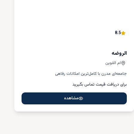
. ام
وسعه
قوین
8.5
 این
سیار
الروضه
ام القوین
جامعه‌ای مدرن با کامل‌ترین امکانات رفاهی
 شده
برای دریافت قیمت تماس بگیرید
مشاهده
قصدی
زرگ،
طق و ارائه
زها،