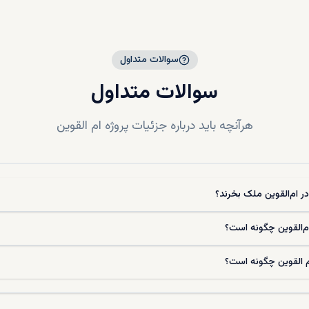
ب را برای شما ساده و مطمئن می‌کند. مشاوران ما آماده‌اند تا متناسب با سبک ز
، بهترین منطقه را پیشنهاد دهند.
لاهای موجود در ام القوین
سوالات متداول
لقوین از نظر طراحی، متراژ، امکانات و کاربری تنوع بالایی دارند که این مسئله،
سوالات متداول
ای انتخاب باز می‌گذارد. از ویلاهای مستقل با طراحی سنتی گرفته تا مجتمع‌های وی
نات رفاهی پیشرفته، این امارت گزینه‌هایی برای انواع سلیقه‌ها و نیازها ارائه می‌
 دارای حداقل سه اتاق خواب، دو یا چند حمام، سالن پذیرایی بزرگ، آشپزخانه مج
هرآنچه باید درباره جزئیات پروژه
ام القوین
ی هستند. بسیاری از آن‌ها همچنین دارای استخر اختصاصی، فضای بازی کود
چندگانه و اتاق خدمتکار نیز هستند. برای خانواده‌هایی که تعداد اعضای زیادی د
ی‌های خانوادگی علاقه‌مند هستند، این نوع ویلاها فضای مناسبی برای گردهمای
د. در مقابل ویلاهای کوچک‌تر و مدرن‌تری نیز در مناطقی از ام القوین در حال 
 در ام‌القوین ملک بخرند؟
 بودجه‌های پایین‌تر قابل خرید هستند و برای جوانان یا سرمایه‌گذاران تازه
dxboffplan با دسته‌ بندی دقیق ویلاها بر اساس تعداد اتاق، امکانات، موقعیت و نوع س
‌القوین چگونه است؟
ان و هدفمند برای جستجوی ملک ایجاد کرده است. شما می‌توانید به ‌سادگی و
 را فیلتر، بررسی و رزرو کنید. در هر مرحله از مشاوره تا معامله نهایی، در کنار
 القوین چگونه است؟