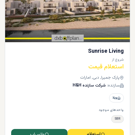
Sunrise Living
شروع از
استعلام قیمت
پارک جمیرا, دبی, امارات
سازنده:
شرکت سازنده H&H
ویلا
واحدهای موجود
5BR
استعلام
واتس‌اپ