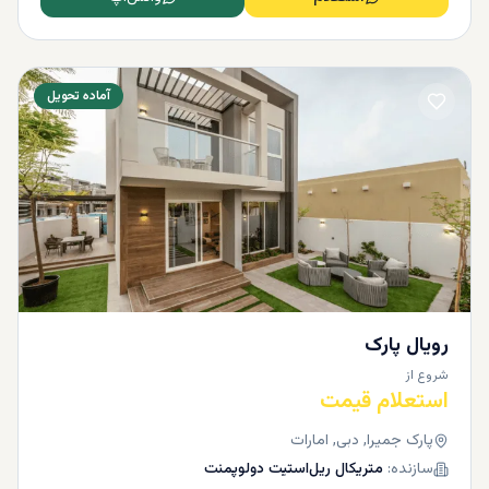
آماده تحویل
رویال پارک
شروع از
استعلام قیمت
پارک جمیرا, دبی, امارات
سازنده:
متریکال ریل‌استیت دولوپمنت