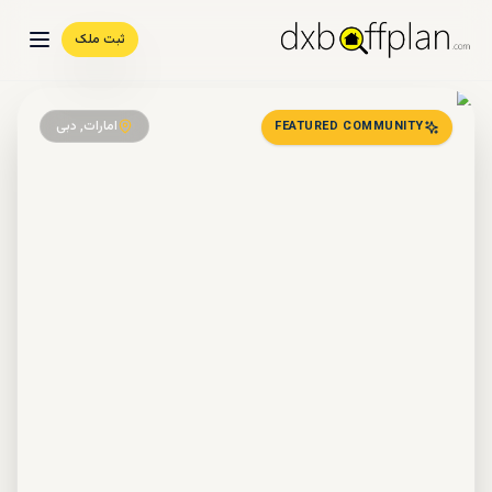
ثبت ملک
امارات, دبی
FEATURED COMMUNITY