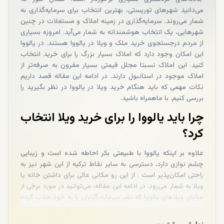
می‌دانید شهرهای توریستی، بهترین انتخاب برای سرمایه‌گذاری به
شمار می‌روند. سرمایه‌گذاری در زمینه املاک و مستغلات در چنین
شهرهایی، یک انتخاب هوشمندانه به شمار می‌آید. امروزه بسیاری
از مردم درجستجوی خرید ملک و ویلا در یالووا هستند. در یالووا
این امکان وجود دارد که املاک بسیار بزرگ را برای خرید انتخاب
کنید. این املاک نسبتا مجلل قیمتی بسیار مقرون به صرفه‌تر از
املاک موجود در استانبول دارند. در ادامه این مقاله قصد داریم
نکات مهمی که باید هنگام خرید ویلا در یالووا در نظر بگیرید را
بررسی کنیم. با ماهمراه باشید.
چرا باید یالووا را برای خرید ویلا انتخاب
کرد؟
علاوه بر اینکه یالووا با طبیعتی بکر احاطه شده است و زیبایی
چشم نوازی دارد، دسترسی به سایر نقاط ترکیه از این شهر نیز به
راحتی امکان‌پذیر است . از این رو مکانی عالی برای داشتن خانه یا
ویلا به شمار می‌رود. در ادامه این مقاله، می‌توانید در مورد برخی از
مزایای ویلاهای یالووا که نظر سرمایه گذاران را به خود جذب کرده
است اطلاعاتی کسب کنید.
اگر قصد خرید ویلا برای سرمایه‌گذاری دارید، ویلاهای یالووا