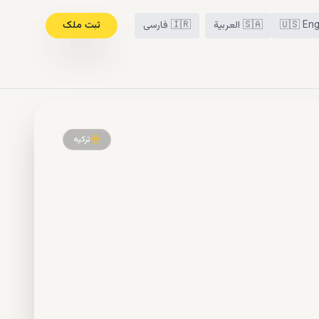
Eng
🇺🇸
🇸🇦
العربية
🇮🇷
فارسی
ثبت ملک
ترکیه