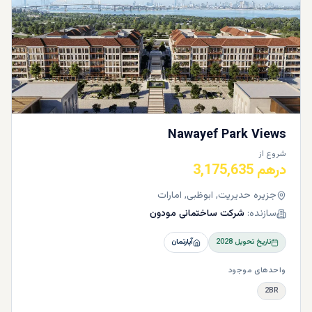
Nawayef Park Views
شروع از
درهم 3,175,635
جزیره حدیریت, ابوظبی, امارات
سازنده:
شرکت ساختمانی مودون
تاریخ تحویل
2028
آپارتمان
واحدهای موجود
2BR