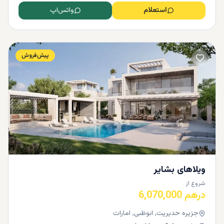
استعلام
واتس‌اپ
پیش‌فروش
ویلاهای بشایر
شروع از
درهم 6,070,000
جزیره حدیریت, ابوظبی, امارات