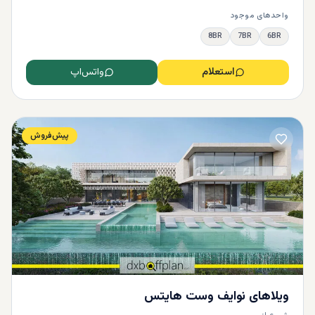
چشم‌انداز مستقیم به دریا ساخته می‌شوند و حسی از زندگی در
واحدهای موجود
یک جزیره خصوصی را به شما القا می‌کنند.
8BR
7BR
6BR
بسیاری از پروژه‌ها، امکاناتی همچون استخر اختصاصی، اتاق‌های
بزرگ، سیستم هوشمند خانه و امنیت ۲۴ ساعته را ارائه می‌دهند.
استعلام
واتس‌اپ
این ویلاها علاوه بر زندگی خانوادگی ایده‌آل، گزینه‌ای عالی برای
سرمایه‌گذاری ملکی در بازار رو‌به‌رشد ابوظبی هستند، زیرا افزایش
تقاضا برای املاک لوکس در سال‌های اخیر، رشد قابل توجهی در
ارزش این نوع ملک‌ها ایجاد کرده است.
پیش‌فروش
نکات مهم هنگام خرید ملک در جزیره
حدیریات
خرید ملک در جزیره حدیریات چه ویلا باشد یا آپارتمان نیازمند
دقت، بررسی جزئیات و آگاهی از قوانین املاک در امارات است. در
ادامه یک چک‌ لیست جامع و کاربردی از مهم‌ترین نکاتی که باید
پیش از خرید در نظر بگیرید آورده شده است:
جمع ‌بندی
ویلاهای نوایف وست هایتس
خرید ملک در جزیره حدیریات
یکی از بهترین فرصت‌های