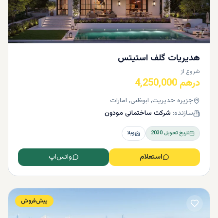
هدیریات گلف استیتس
شروع از
درهم 4,250,000
جزیره حدیریت, ابوظبی, امارات
سازنده:
شرکت ساختمانی مودون
تاریخ تحویل
2030
ویلا
استعلام
واتس‌اپ
پیش‌فروش