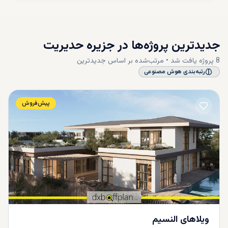
جدیدترین پروژه‌ها در
جزیره حدیریت
8
پروژه
یافت شد • مرتب‌شده بر اساس
جدیدترین
رتبه‌بندی هوش مصنوعی
فرآیند خرید ملک در جزیره حدیریات؛
راهنمای گام‌ به ‌گام
پیش‌فروش
خرید ملک در جزیره حدیریات برای سرمایه‌گذاران خارجی فرآیندی
کاملا شفاف و قانون‌مند است، اما نیاز به دقت و آشنایی با مراحل
قانونی دارد. در امارات متحده عربی، مناطق خاصی مانند
حدیریات برای مالکیت آزاد (Freehold) تعیین شده‌اند، به این
معنا که اتباع خارجی می‌توانند ملک را به‌طور کامل به نام خود
خریداری کنند. با این حال رعایت مراحل زیر برای انجام معامله‌ای
مطمئن ضروری است:
1. انتخاب ملک مناسب و بررسی پیشینه
ویلاهای النسیم
سازنده: