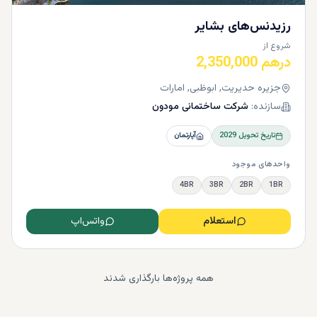
رزیدنس‌های بشایر
شروع از
درهم 2,350,000
جزیره حدیریت, ابوظبی, امارات
سازنده:
شرکت ساختمانی مودون
تاریخ تحویل
2029
آپارتمان
واحدهای موجود
4BR
3BR
2BR
1BR
استعلام
واتس‌اپ
همه پروژه‌ها بارگذاری شدند