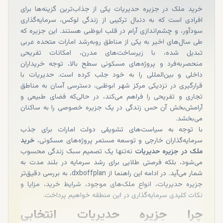
خرید ملک در جزیره حدیریات یکی از جذاب‌ترین گزینه‌ها برای
افرادی است که به دنبال ترکیبی از زندگی لوکس، سرمایه‌گذاری
سودآور، و چشم‌اندازی آرام در قلب ابوظبی هستند. این جزیره که
طی سال‌های اخیر به یکی از مناطق رو‌به‌رشد امارات متحده عربی
تبدیل شده، با زیرساخت‌های مدرن، امکانات تفریحی
منحصربه‌فرد و پروژه‌های مسکونی سطح بالا، توجه خریداران
داخلی و بین‌المللی را به خود جلب کرده است. حدیریات با
قرارگیری در نزدیکی مرکز شهر ابوظبی، دسترسی آسان به مناطق
تجاری و تفریحی را فراهم می‌کند، در حالی‌که فضای طبیعی و
آرامش‌بخش آن حس زندگی در یک جزیره خصوصی را به ساکنان
می‌بخشد.
با توجه به سیاست‌های تشویقی دولت امارات برای جذب
سرمایه‌گذاران خارجی و توسعه مستمر پروژه‌های مسکونی،
خرید
ملک در جزیره حدیریات
نه‌تنها یک تصمیم سبک زندگی محسوب
می‌شود، بلکه فرصتی طلایی برای رشد سرمایه در بلند مدت به
شمار می‌آید. در ادامه این راهنما از dxboffplan، به بررسی دقیق‌تر
جزیره حدیریات، انواع ملک‌های موجود، شرایط خرید، مزایا و
نکات کلیدی سرمایه‌گذاری در این منطقه خواهیم پرداخت.
چرا جزیره حدیریات انتخابی