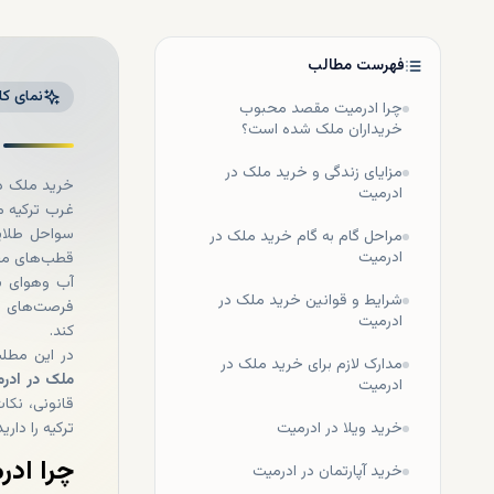
فهرست مطالب
نمای کل
چرا ادرمیت مقصد محبوب
خریداران ملک شده است؟
مزایای زندگی و خرید ملک در
خرید ملک در
ادرمیت
غرب ترکیه م
سواحل طلای
مراحل گام به گام خرید ملک در
ادرمیت
قطب‌های محب
آب ‌وهوای س
شرایط و قوانین خرید ملک در
فرصت‌های سرم
ادرمیت
کند.
در این مطلب از dxboffplan، قصد داریم با رویکردی تخصصی
مدارک لازم برای خرید ملک در
ملک در ادر
ادرمیت
قانونی، نکا
خرید ویلا در ادرمیت
ترکیه را دار
چرا اد
خرید آپارتمان در ادرمیت