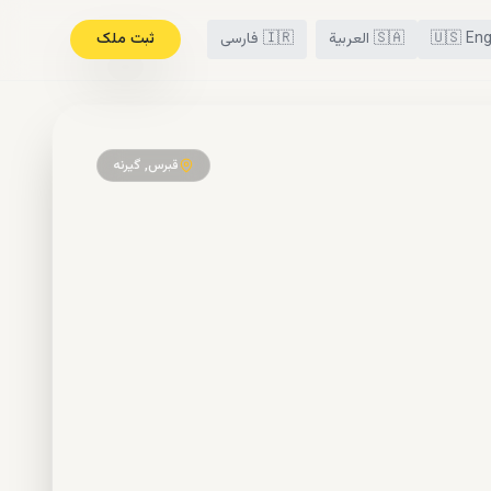
Eng
🇺🇸
🇸🇦
العربية
🇮🇷
فارسی
ثبت ملک
قبرس, گیرنه