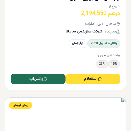
شروع از
درهم 2,194,550
ماجان, دبی, امارات
سازنده:
شرکت سازنده‌ی سامانا
تاریخ تحویل
2028
آپارتمان
واحدهای موجود
2BR
1BR
استعلام
واتس‌اپ
پیش‌فروش