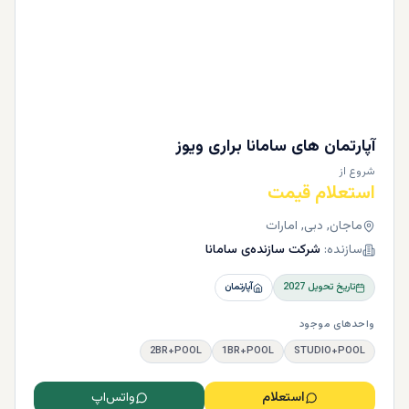
آپارتمان های سامانا براری ویوز
شروع از
استعلام قیمت
ماجان, دبی, امارات
سازنده:
شرکت سازنده‌ی سامانا
تاریخ تحویل
2027
آپارتمان
واحدهای موجود
2BR+POOL
1BR+POOL
STUDIO+POOL
استعلام
واتس‌اپ