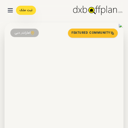
ثبت ملک
امارات, دبی
FEATURED COMMUNITY