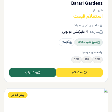
Barari Gardens
شروع از
استعلام قیمت
ماجان, دبی, امارات
سازنده:
4 دایرکشن دولوپرز
تاریخ تحویل
2026
آپارتمان
واحدهای موجود
3BR
2BR
1BR
استعلام
واتس‌اپ
پیش‌فروش