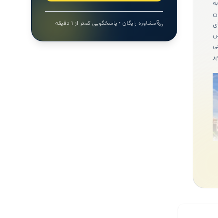
ه
مساحت 18.42 میلیون
مشاوره رایگان • پاسخگویی کمتر از ۱ دقیقه
ی
س
ی
ر