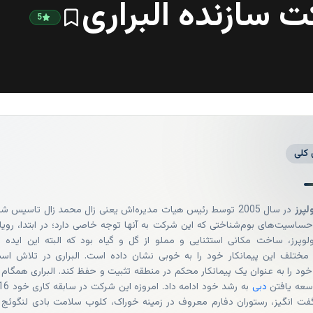
 سازنده البراری
5
 کلی
لپرز
در سال 2005 توسط رئیس هیات مدیره‌اش یعنی زال محمد زال تاسیس شد
ساسیت‌های بوم‌شناختی که این شرکت به آنها توجه خاصی دارد؛ در ابتدا، رویا
ولوپرز، ساخت مکانی استثنایی و مملو از گل و گیاه بود که البته این ایده د
مختلف این پیمانکار خود را به خوبی نشان داده است. البراری در تلاش اس
د را به عنوان یک پیمانکار محکم در منطقه تثبیت و حفظ کند. البراری همگام ب
سعه یافتن
دبی
به رشد خود ادامه داد. امروزه این
فت انگیز، رستوران دفارم معروف در زمینه خوراک، کلوب سلامت بادی لنگوئج ب