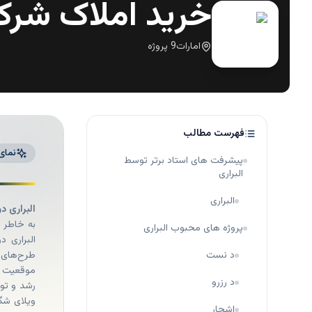
خرید املاک شرکت
امارات
9
پروژه
فهرست مطالب
نمای
پیشرفت های استاد برتر توسط
البراری
البراری
البراری دو
به خاطر ح
پروژه های محبوب البراری
البراری د
د نست
طرح‌های 
موقعیت خو
د رزرو
رشد و تو
ویلای شگ
اشجار