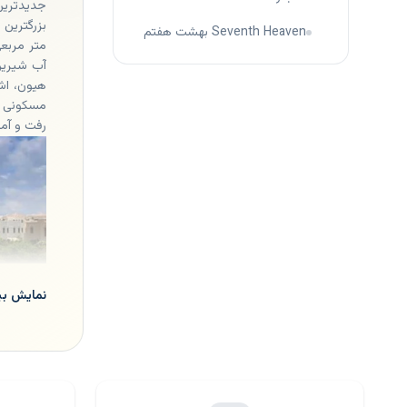
جدیدترین
Seventh Heaven بهشت هفتم
متر مربعی
آب شیرین
هیون، اشج
مسکونی م
رفت و آم
نمایش بی
پیشرف