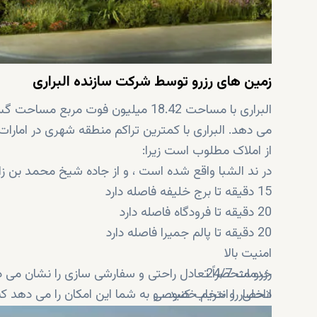
زمین های رزرو توسط شرکت سازنده البراری
البراری با مساحت 18.42 میلیون فوت
می دهد. البراری با کمترین تراکم منطقه شهری در امارات
از املاک مطلوب است زیرا:
در ند الشبا واقع شده است ، و از جاده شیخ محمد بن 
15 دقیقه تا برج خلیفه فاصله دارد
20 دقیقه تا فرودگاه فاصله دارد
20 دقیقه تا پالم جمیرا فاصله دارد
امنیت بالا
خدمات 24/7
رزرو منحصراً تعادل راحتی و سفارشی سازی را نشان می ده
انحصار و حریم خصوصی
داخلی را انتخاب کنید ، و به شما این امکان را می دهد که
ویژگی های پایداری