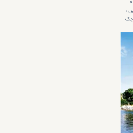
ه
ن ،
وچک