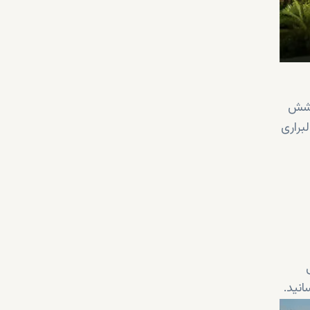
پوشش
براری
انید.