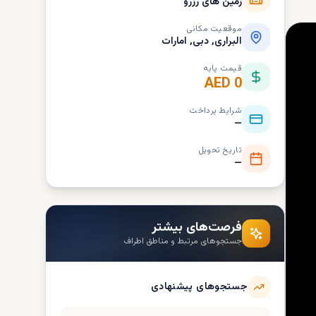
زمین های رزرو
موقعیت مکانی
البراری, دبی, امارات
قیمت پایه
AED 0
شرایط پرداخت
—
تاریخ تحویل
—
فرصت‌های بیشتر
جستجوهای مرتبط و مناطق اطراف
جستجوهای پیشنهادی