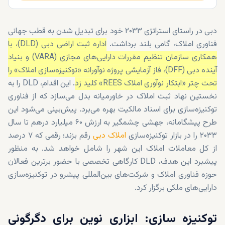
دبی در راستای استراتژی ۲۰۳۳ خود برای تبدیل شدن به قطب جهانی
فناوری املاک، گامی بلند برداشت.
اداره ثبت اراضی دبی (DLD)، با
همکاری سازمان تنظیم مقررات دارایی‌های مجازی (VARA) و بنیاد
آینده دبی (DFF)، فاز آزمایشی پروژه نوآورانه «توکنیزه‌سازی املاک» را
تحت چتر «ابتکار نوآوری املاک REES» کلید زد
. این اقدام، DLD را به
نخستین نهاد ثبت املاک در خاورمیانه بدل می‌سازد که از فناوری
توکنیزه‌سازی برای اسناد مالکیت بهره می‌برد. پیش‌بینی می‌شود این
طرح پیشگامانه، جهشی چشمگیر به ارزش ۶۰ میلیارد درهم تا سال
۲۰۳۳ را در بازار توکنیزه‌سازی
املاک دبی
رقم بزند؛ رقمی که ۷ درصد
از کل معاملات املاک این شهر را شامل خواهد شد. به منظور
پیشبرد این هدف، DLD کارگاهی تخصصی با حضور برترین فعالان
حوزه فناوری املاک و شرکت‌های بین‌المللی پیشرو در توکنیزه‌سازی
دارایی‌های ملکی برگزار کرد.
توکنیزه‌ سازی: ابزاری نوین برای دگرگونی