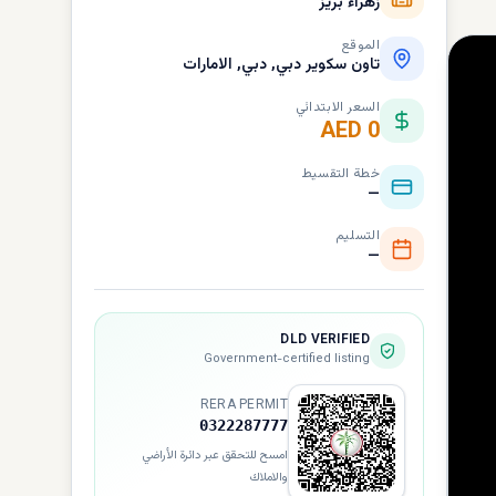
زهراء بريز
الموقع
تاون سكوير دبي, دبي, الامارات
السعر الابتدائي
AED 0
خطة التقسيط
—
التسليم
—
DLD VERIFIED
Government-certified listing
RERA PERMIT
0322287777
امسح للتحقق عبر دائرة الأراضي
والاملاك