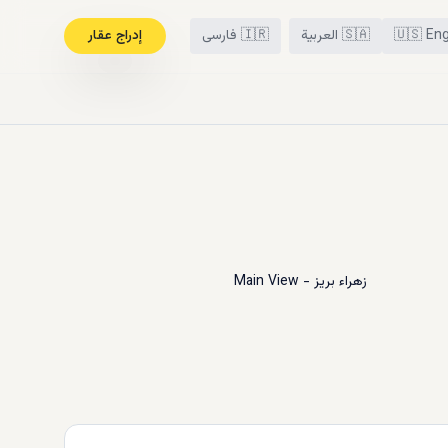
Eng
🇺🇸
🇸🇦
العربية
🇮🇷
فارسی
إدراج عقار