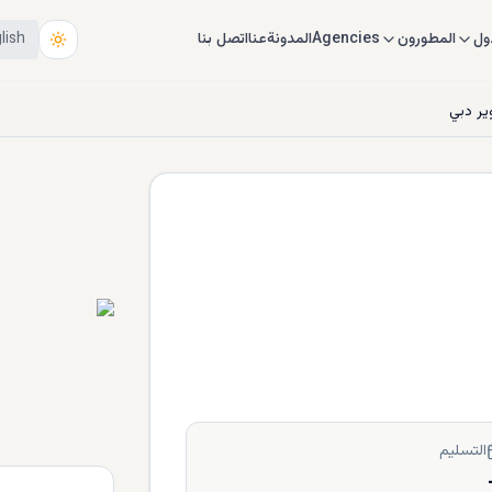
ول
المطورون
Agencies
المدونة
عنا
اتصل بنا
lish
ير دبي
التسليم