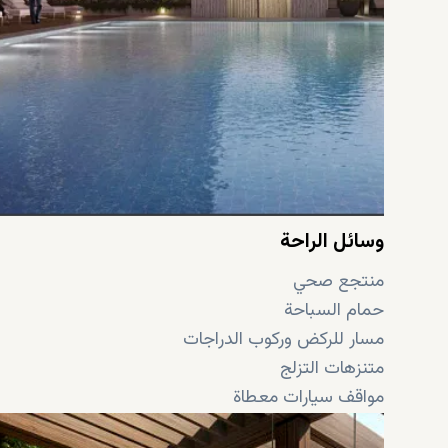
وسائل الراحة
منتجع صحي
حمام السباحة
مسار للركض وركوب الدراجات
متنزهات التزلج
مواقف سيارات معطاة
كرة السلة وملعب التنس وملعب كرة القدم