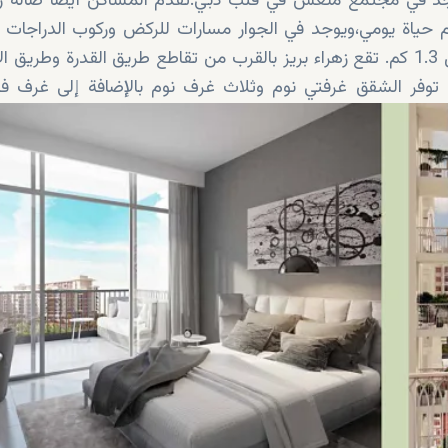
اجد في مجتمع منعش في قلب دبي.تقدم المساكن أيضا صالة ر
ممتازة ومرافق رياضية مثالية للذين يحافظون على نظام حياة يومي،ويوجد في الجوار مسارات للركض وركوب الد
للسينما في الهواء الطلق والمحلات التجارية تمتد بطول 1.3 كم. تقع زهراء بريز بالقرب من تقاطع طريق القدرة وطر
 توفر الشقق غرفتي نوم وثلاث غرف نوم بالإضافة إلى غرف 