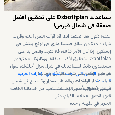
يساعدك Dxboffplan على تحقيق أفضل
صفقة في شمال قبرص!
عندما تكون هنا، نعتقد أنك قد قرأت النص أعلاه وقررت
شراء واحدة من
شقق فيستا ماري في لونج بيتش في
إيسكيل
. إذا كان الأمر كذلك، فلا تتردد واتصل بنا على
Dxboffplan لتحقيق أفضل صفقة، ووكلاؤنا المحترفون
مستعدون دائمًا لمساعدتك في شراء منزل أحلامك، سواء
من بين
خدمات الإقامة عند شراء عقار (ان وجدت)
المنازل التي تحت الانشاء في الإمارات العربية
المتحدة
شراء العقار مباشرة من المطور العقاري
أو الوحدات الحديثة المعروضة للبيع في شمال
استشارة مجانية على الواتساب
قبرص بأفضل الأسعار. كما ستستفيد من خدماتنا الخاصة
حجز مجاني
التي نقدمها لعملاءنا الكرام، مثل:
الحجز في دقيقة واحدة