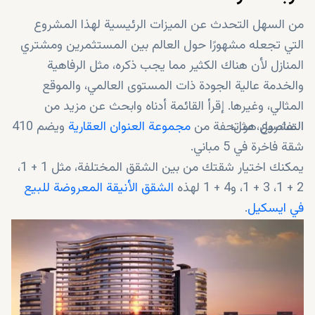
من السهل التحدث عن الميزات الرئيسية لهذا المشروع
التي تجعله مشهورًا حول العالم بين المستثمرين ومشتري
المنازل لأن هناك الكثير مما يجب ذكره، مثل الرفاهية
والخدمة عالية الجودة ذات المستوى العالمي، والموقع
المثالي، وغيرها. إقرأ القائمة أدناه وابحث عن مزيد من
التفاصيل، مثل:
المشروع هو تحفة من
مجموعة العنوان العقارية
ويضم 410
شقة فاخرة في 5 مباني.
يمكنك اختيار شقتك من بين الشقق المختلفة، مثل 1 + 1،
2 + 1، 3 + 1، و4 + 1 لهذه
الشقق الأنيقة المعروضة للبيع
في ايسكيل
.
تاريخ تسليم المشروع هو 2023، ويمكنك شرائها من خلال
خطط تقسيط جذابة بمقدم 50٪ و50٪ قبل استلام
المفاتيح.