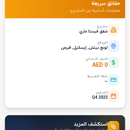
حقائق سريعة
معلومات أساسية عن المشروع
مشروع
شقق فيستا ماري
الموقع
لونج بيتش, إيسكيل, قبرص
السعر الابتدائي
AED 0
خطة التقسيط
—
التسليم
Q4 2023
استكشف المزيد