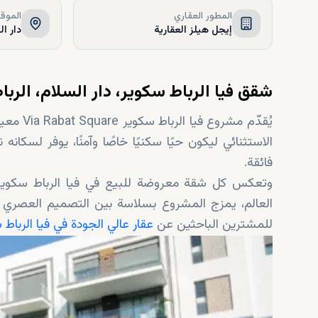
المطور العقاري
الموق
إيجل هيلز العقارية
دار ال
شقق فيا الرباط سكوير، دار السلام، الربا
يُقدّم م
الاستثنائي ليكون حيًا سكنيًا خاصًا وآمنًا، يوفر لسك
فائقة.
وتعكس كل شقة معروضة للبيع في فيا الرباط سكوير 
العالم، يمزج المشروع بسلاسة بين التصميم العصري والب
للمشترين الباحثين عن
عقار عالي الجودة في فيا الرباط 