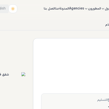
ول
المطورون
Agencies
المدونة
عنا
اتصل بنا
lish
ام
التسليم