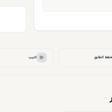
طط الطابق
كتيب