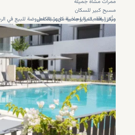
ممرات مشاة جميلة
مسبح كبير للسكان
مركز لياقة بدنية وصحية مجهز بالكامل
وتُعزز هذه المزايا جاذبية كل شقة معروضة للبيع في الر
مركز اجتماعي للتجمعات الاجتماعية
ملعب للأطفال ومناطق أنشطة
حدائق ومساحات خضراء مُنسقة