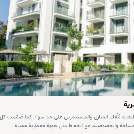
رية
طلعات مُلّاك المنازل والمستثمرين على حد سواء. كما صُمّمت كل
مساحة والخصوصية، مع الحفاظ على هوية معمارية مميزة.