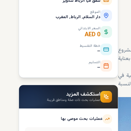
شقق فيا الرباط سكوير
الموقع
دار السلام, الرباط, المغرب
السعر الابتدائي
AED 0
خطة التقسيط
ا المشروع
—
عناية
التسليم
—
ية في
لنسبة
استكشف المزيد
عمليات بحث ذات صلة ومناطق قريبة
عمليات بحث موصى بها