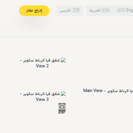
Eng
🇺🇸
🇸🇦
العربية
🇮🇷
فارسی
إدراج عقار
3
+