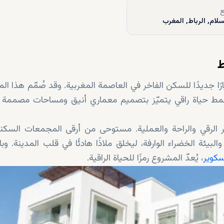
ع
سلام, الرباط, المغرب
ط
شروع فيا الرباط سكوير Via Rabat Square معيارًا جديدًا للسكن الفاخر في العاصمة المغربية. وقد صُمّم هذ
انه نمط حياة راقي يتميّز بتصميم معماري أنيق ومساحات مصممة ب
الرقي والراحة والعملية. مستوحى من أرقى المجمعات السكن
يئة الخضراء الوارفة، ليخلق ملاذًا هادئًا في قلب المدينة. وبا
سكوير
، يُعدّ المشروع رمزًا للحياة الراقية.