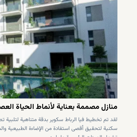
منازل مصممة بعناية لأنماط الحياة العص
لقد تم تخطيط فيا الرباط سكوير بدقة متناهية لتلبية ت
سكنية لتحقيق أقصى استفادة من الإضاءة الطبيعية وال