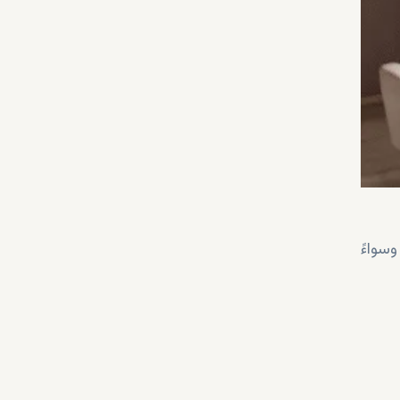
سواءً