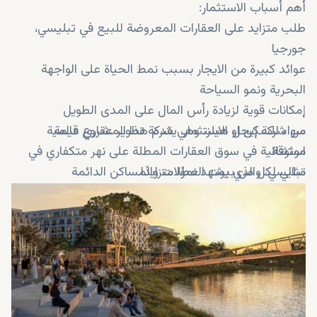
أهم أسباب الاستثمار:
طلب متزايد على العقارات المعروضة للبيع في تبليسي،
جورجيا
عوائد كبيرة من الايجار بسبب نمط الحياة على الواجهة
البحرية ونمو السياحة
إمكانات قوية لزيادة رأس المال على المدى الطويل
سواء للسكن او الاستثمار، يقدم هذا المشروع قيمة
من شركة إيجل هيلز، وهي شركة تطوير عقاري عالمية
موثوقة
استثنائية في سوق العقارات المطلة على نهر متكفاري في
تبليسي، والذي يشهد نموًا متزايدًا.
مثالي لكل من بيوت العطلات والمساكن الدائمة
أسعار تنافسية مقارنة بمدن أوروبية أخرى على الواجهة
البحرية