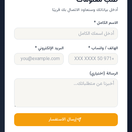
طلب معلومات
أدخل بياناتك وسنعاود الاتصال بك قريبًا
الاسم الكامل *
الهاتف / واتساب *
البريد الإلكتروني *
الرسالة (اختياري)
إرسال الاستفسار