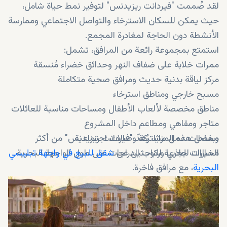
لقد صُممت "فيردانت ريزيدنس" لتوفير نمط حياة شامل،
حيث يمكن للسكان الاسترخاء والتواصل الاجتماعي وممارسة
الأنشطة دون الحاجة لمغادرة المجمع.
استمتع بمجموعة رائعة من المرافق، تشمل:
ممرات خلابة على ضفاف النهر وحدائق خضراء مُنسقة
مركز لياقة بدنية حديث ومرافق صحية متكاملة
مسبح خارجي ومناطق استرخاء
مناطق مخصصة لألعاب الأطفال ومساحات مناسبة للعائلات
متاجر ومقاهي ومطاعم داخل المشروع
مساحات عمل مشتركة وصالات اجتماعية
وبفضل هذه المزايا، يُعدّ "فيردانت ريزيدنس" من أكثر
الخيارات جاذبية للباحثين عن
مسارات للجري وركوب الدراجات على طول الواجهة البحرية
شقق للبيع في واجهة تبليسي
البحرية
، مع مرافق فاخرة.