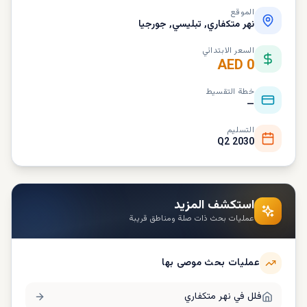
الموقع
نهر متكفاري, تبليسي, جورجيا
السعر الابتدائي
AED 0
خطة التقسيط
—
التسليم
Q2 2030
استكشف المزيد
عمليات بحث ذات صلة ومناطق قريبة
عمليات بحث موصى بها
فلل في
نهر متكفاري