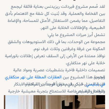
لقد صُمم مشروع فيردانت ريزيدنس بعناية فائقة ليجمع
بين الفخامة والعملية. وقد بُنيت كل شقة مع الاهتمام بأدق
التفاصيل، مما يضمن الاستغلال الأمثل للمساحة، والإضاءة
الطبيعية، والإطلالات الخلابة على النهر.
تشمل أبرز ميزات المشروع ما يلي:
مجموعة من الوحدات، بما في ذلك الاستوديوهات والشقق
المكونة من غرفة وغرفتين وثلاث غرف نوم.
نوافذ ممتدة من الأرض إلى السقف تعرض إطلالات بانورامية
خلابة على نهر متكفاري.
تصميمات داخلية فاخرة بتشطيبات عصرية ومواد عالية
الجودة.
ويتميز هذا المشروع بين
العقارات المطلة على نهر متكفاري
في تبليسي
تقنية المنزل الذكي في بعض الوحدات السكنية.
، حيث يقدم توازناً فريداً بين الراحة والابتكار
والجمال الطبيعي.
شرفات وتراسات خاصة للاستمتاع بتجربة معيشية خارجية
مميزة.
مجمع سكني مسوّر وآمن مع خدمات أمنية واستقبال على