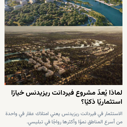
لماذا يُعدّ مشروع فيردانت ريزيدنس خيارًا
استثماريًا ذكيًا؟
الاستثمار في فيردانت ريزيدنس يعني امتلاك عقار في واحدة
من أسرع المناطق نموًا وأكثرها رواجًا في تبليسي.