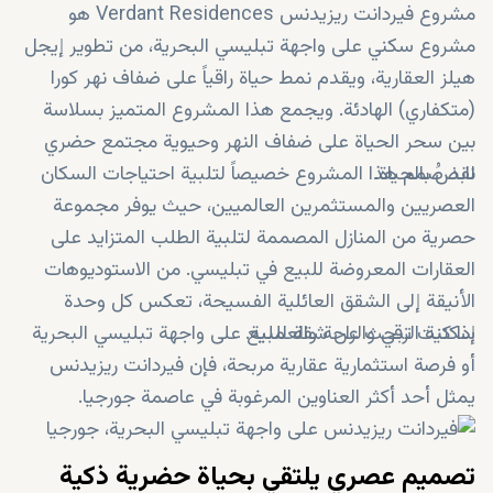
مشروع فيردانت ريزيدنس Verdant Residences هو
مشروع سكني على واجهة تبليسي البحرية، من تطوير إيجل
هيلز العقارية، ويقدم نمط حياة راقياً على ضفاف نهر كورا
(متكفاري) الهادئة. ويجمع هذا المشروع المتميز بسلاسة
بين سحر الحياة على ضفاف النهر وحيوية مجتمع حضري
نابض بالحياة.
لقد صُمم هذا المشروع خصيصاً لتلبية احتياجات السكان
العصريين والمستثمرين العالميين، حيث يوفر مجموعة
حصرية من المنازل المصممة لتلبية الطلب المتزايد على
العقارات المعروضة للبيع في تبليسي. من الاستوديوهات
الأنيقة إلى الشقق العائلية الفسيحة، تعكس كل وحدة
سكنية الرقي والراحة والعملية.
إذا كنت تبحث عن شقة للبيع على واجهة تبليسي البحرية
أو فرصة استثمارية عقارية مربحة، فإن فيردانت ريزيدنس
يمثل أحد أكثر العناوين المرغوبة في عاصمة جورجيا.
تصميم عصري يلتقي بحياة حضرية ذكية