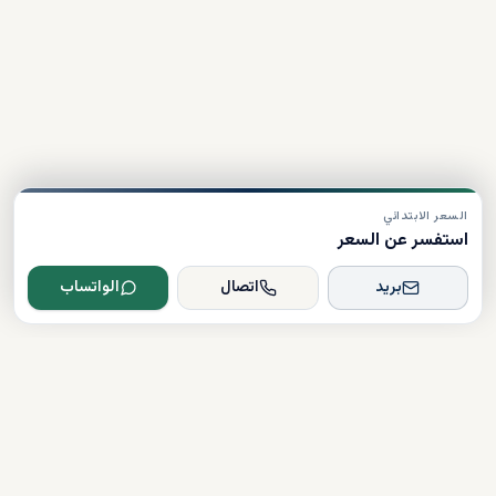
السعر الابتدائي
استفسر عن السعر
بريد
اتصال
الواتساب
Dxboffplan