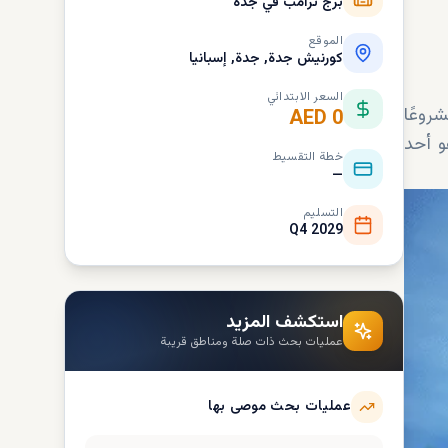
برج ترامب في جدة
الموقع
كورنيش جدة, جدة, إسبانيا
السعر الابتدائي
روعًا
AED 0
و أحد
خطة التقسيط
—
التسليم
Q4 2029
استكشف المزيد
عمليات بحث ذات صلة ومناطق قريبة
عمليات بحث موصى بها