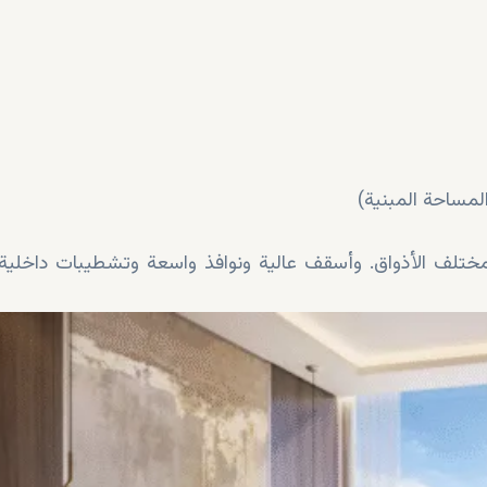
ختلف الأذواق. وأسقف عالية ونوافذ واسعة وتشطيبات داخلية 