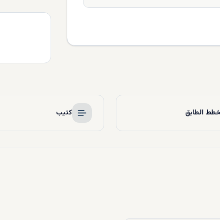
طط الطابق
كتيب