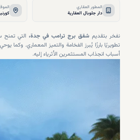
المطور العقاري
الموق
دار جلوبال العقارية
كورني
نفخر بتقديم
شقق
برج
ترامب
في
جدة
،
التي تمنح سك
تطويريًا بارزًا يُبرز الفخامة والتميز المعماري. وكما
أسباب انجذاب المستثمرين الأثرياء إليه.