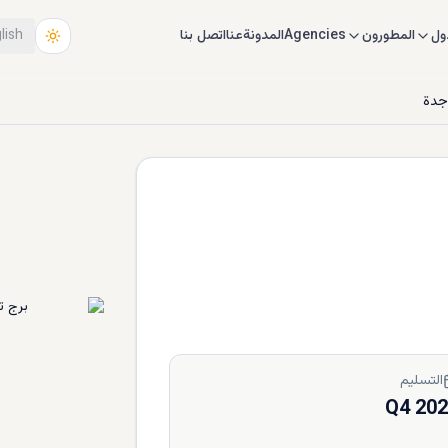
ول
المطورون
Agencies
المدونة
عنا
اتصل بنا
lish
جدة
التسليم
Q4 20