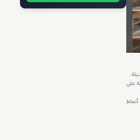
يثة.
خلابة على
أنماط