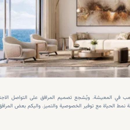
رامب في المعيشة. ويُشجع تصميم المرافق على التواصل الاجت
حة نمط الحياة مع توفير الخصوصية والتميز. واليكم بعض المرافق