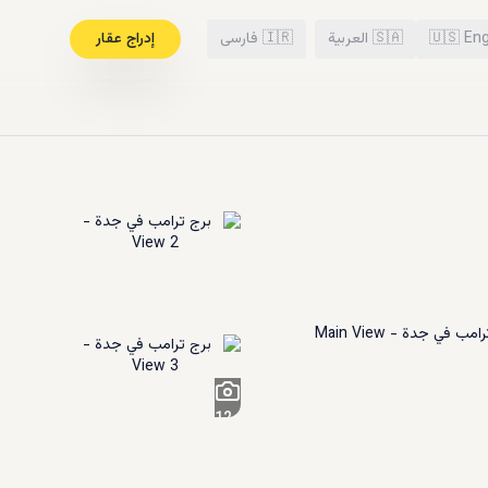
Eng
🇺🇸
🇸🇦
العربية
🇮🇷
فارسی
إدراج عقار
12
+