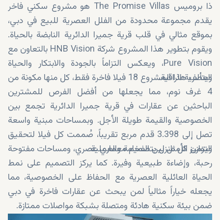
ذا بروميس The Promise Villas هو مشروع سكني فاخر
يقدم مجموعة محدودة من الفلل العصرية للبيع في دبي،
بموقع مثالي في قلب قرية جميرا الدائرية النابضة بالحياة.
ويقوم بتطوير هذا المشروع شركة HNB Vision بالتعاون مع
Pure Vision، ويعكس التزاماً بالجودة والابتكار والحياة
العصرية الراقية.
ويتألف هذا المشروع 18 فيلا فاخرة فقط، كل منها مكونة من
4 غرف نوم، مما يجعلها من أفضل الفرص للمشترين
الباحثين عن عقارات في قرية جميرا الدائرية تجمع بين
الخصوصية والقيمة طويلة الأجل. وبمساحات مبنية واسعة
تصل إلى 3.398 قدم مربع تقريباً، صُممت كل فيلا لتحقيق
التوازن الأمثل بين الفخامة والعملية.
ويتميز كل منزل بتصميم معماري عصري، ومساحات مفتوحة
رحبة، وإضاءة طبيعية وفيرة. كما يركز التصميم على نمط
الحياة العائلية العصرية مع الحفاظ على الخصوصية، مما
يجعله خياراً مثالياً لمن يبحث عن عقارات فاخرة في دبي
ضمن بيئة سكنية هادئة ومتصلة بشبكة مواصلات ممتازة.