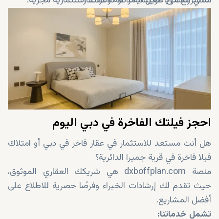
مثالي للسكن طويل الأمد أو للاستثمار.
المشروع مزايا معيشية رائعة وعوائد استثمارية مجزية.
إمكانية زيادة رأس المال مع استمرار توسع قرية جميرا
الدائرية.
سياسات دبي الاستثمارية الجاذبة ومزاياها الضريبية.
احجز فيلتك الفاخرة في دبي اليوم
هل أنت مستعد للاستثمار في عقار فاخر في دبي أو امتلاك
فيلا فاخرة في قرية جميرا الدائرية؟
منصة dxboffplan.com هي شريكك العقاري الموثوق،
حيث تقدم لك إرشادات الخبراء وفرصًا حصرية للاطلاع على
أفضل المشاريع.
تشمل خدماتنا: