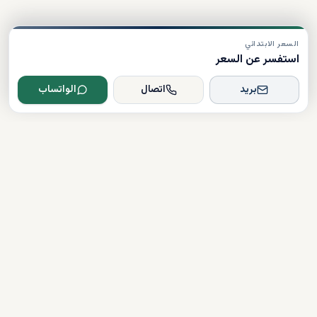
السعر الابتدائي
استفسر عن السعر
بريد
اتصال
الواتساب
Dxboffplan
موثق
مرخص
دعم على مدار الساعة
روابط سريعة