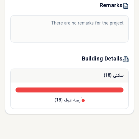
Remarks
There are no remarks for the project
Building Details
سكنى
(
18
)
أربعة غرف
(
18
)