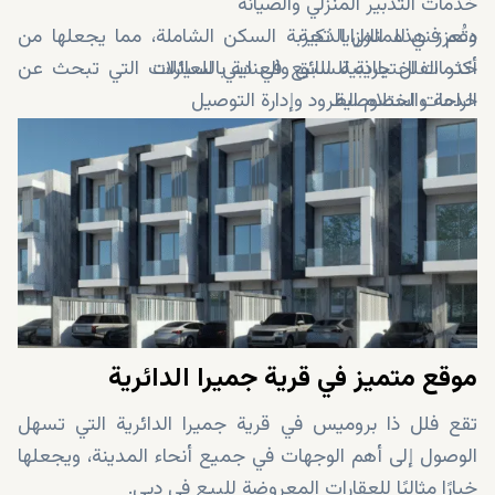
خدمات التدبير المنزلي والصيانة
دعم فني للمنازل الذكية
وتُعزز هذه المزايا تجربة السكن الشاملة، مما يجعلها من
خدمات اختيارية للسائق والعناية بالسيارات
أكثر الفلل جاذبية للبيع في دبي للعائلات التي تبحث عن
الراحة والخصوصية.
خدمات استلام الطرود وإدارة التوصيل
إمكانية الوصول إلى الحدائق القريبة ومسارات الجري
والمساحات العامة
موقع متميز في قرية جميرا الدائرية
تقع فلل ذا بروميس في قرية جميرا الدائرية التي تسهل
الوصول إلى أهم الوجهات في جميع أنحاء المدينة، ويجعلها
خيارًا مثاليًا للعقارات المعروضة للبيع في دبي.