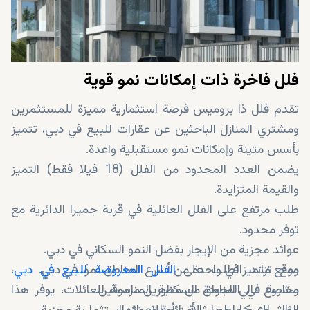
فلل فاخرة ذات إمكانات نمو قوية
تقدم فلل ذا بروميس فرصة استثمارية مميزة للمستثمرين
ومشتري المنازل الباحثين عن عقارات للبيع في دبي، تتميز
بأسس متينة وإمكانات نمو مستقبلية واعدة.
يضمن العدد المحدود من الفلل (18 فيلا فقط) التميز
والقيمة المتزايدة.
طلب مرتفع على الفلل العائلية في قرية جميرا الدائرية مع
توفر محدود.
عوائد مجزية من الإيجار بفضل النمو السكاني في دبي.
ومع تزايد الطلب على
موقع متميز في واحدة من أسرع المناطق نموًا في دبي.
الفلل المعروضة للبيع في دبي
،
مشروع عالي الجودة من مطورين مرموقين.
وخاصة في المناطق السكنية المناسبة للعائلات، يوفر هذا