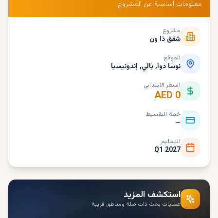
معلومات أساسية عن المشروع
مشروع
شقق ذا ون
الموقع
نوسا دوا, بالي, إندونيسيا
السعر الابتدائي
AED 0
خطة التقسيط
—
التسليم
Q1 2027
استكشف المزيد
عمليات بحث ذات صلة ومناطق قريبة