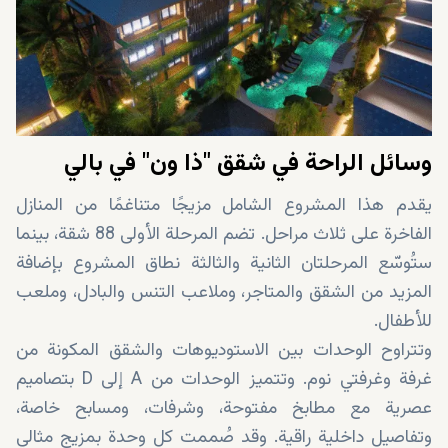
وسائل الراحة في شقق "ذا ون" في بالي
يقدم هذا المشروع الشامل مزيجًا متناغمًا من المنازل
الفاخرة على ثلاث مراحل. تضم المرحلة الأولى 88 شقة، بينما
ستُوسّع المرحلتان الثانية والثالثة نطاق المشروع بإضافة
المزيد من الشقق والمتاجر، وملاعب التنس والبادل، وملعب
للأطفال.
وتتراوح الوحدات بين الاستوديوهات والشقق المكونة من
غرفة وغرفتي نوم. وتتميز الوحدات من A إلى D بتصاميم
عصرية مع مطابخ مفتوحة، وشرفات، ومسابح خاصة،
وتفاصيل داخلية راقية. وقد صُممت كل وحدة بمزيج مثالي