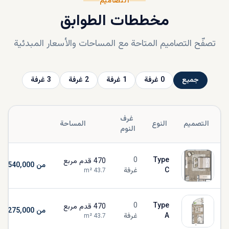
التصاميم
مخططات الطوابق
تصفّح التصاميم المتاحة مع المساحات والأسعار المبدئية
جميع
0
غرفة
1
غرفة
2
غرفة
3
غرفة
غرف
التصميم
النوع
المساحة
ال
النوم
0
Type
470
قدم مربع
من AED 1,540,000
C
غرفة
m²
43.7
0
Type
470
قدم مربع
من AED 1,275,000
A
غرفة
m²
43.7