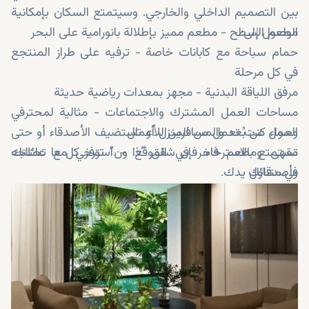
بين التصميم الداخلي والخارجي. وسيتمتع السكان بإمكانية
الوصول إلى:
مطعم السطح - مطعم مميز بإطلالة بانورامية على البحر
حمام سباحة مع كابانات خاصة - ترفيه على طراز المنتجع
في كل مرحلة
مرفق اللياقة البدنية - مجهز بمعدات رياضية حديثة
مساحات العمل المشترك والاجتماعات - مثالية لمحترفي
العمل عن بُعد والمسافرين للأعمال
وسواء كنت تعمل من المنزل أو تستضيف الأصدقاء أو حتى
مقهى ومطعم فاخر في الموقع - استرخي مع عائلتك
تستمتع بالاسترخاء، فإن شقق “ذا ون” توفر كل ما تحتاجه
وأصدقائك
في متناول يدك.
الردهة الرئيسية والكونسيرج - لخدمتك على مدار اليوم