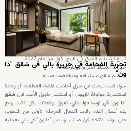
عام
الأراضي المحدودة: 5% فقط من مساحة بالي مخصصة
للتطوير، مما يشكل ندرة وقيمة طويلة الأجل
تطورات البنية التحتية: مطار دولي جديد، ومنشأة للسفن
السياحية، وأكبر مدينة ملاهي في جنوب شرق آسيا، وحلبة
سباق الفورمولا 1
تاريخ التسليم المبكر في الربع الأول من عام 2027
تجربة الفخامة في جزيرة بالي في شقق "ذا
خيارات التملك الحر والإيجار متاحة
ون"
تصميم شقق مستدامة ومنخفضة الصيانة
سواء كنت تبحث عن منزل أحلامك لقضاء العطلات، أو وحدة
استثمارية موثوقة للإيجار، أو استثمار طويل الأمد، فإن
شقق
"ذا ون" في نوسا دوا، بالي،
تفوق توقعاتك بكل تأكيد. ومع
بدء أعمال البناء وقرب اكتمال المرحلة الأولى من التطوير،
حان الوقت لاتخاذ قرار صائب. ويتميز "ذا ون" في بالي بعملية
شراء سلسة حيث يمكنك ترتيب عملية الشراء عن بُعد،