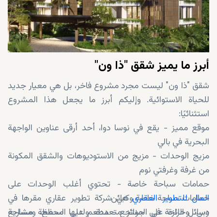
أبرز ما يميز شقق "ذا ون"
شقق "ذا ون" ليست مجرد مشروع فاخر، بل هي معيار جديد
للحياة الاستوائية. وإليكم أبرز ما يجعل هذا المشروع
استثنائيًا:
موقع مميز - يقع في نوسا دوا، أحد أرقى عناوين الواجهة
البحرية في بالي
مزيج الوحدات - مزيج من الاستوديوهات والشقق المكونة
من غرفة وغرفتي نوم
حمامات سباحة خاصة - تحتوي أغلب الوحدات على
المال للتطوير العقاري
حمامات سباحة خاصة وكبائن
هي شركة تطوير عقاري مقرها في
وسائل الراحة في المنتجع - مطعم على السطح، ومساحة
دبي، وحائزة على جوائز متعددة، ولديها محفظة مشاريع