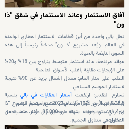
آفاق الاستثمار وعائد الاستثمار في شقق "ذا
ون"
تظل بالي واحدة من أبرز قطاعات الاستثمار العقاري الواعدة
في العالم. ويُعد مشروع "ذا ون" مدخلاً رئيسياً إلى هذه
السوق النابضة بالحياة.
عوائد مرتفعة: عائد استثمار متوسط يتراوح بين 18% و20%
على الإيجارات مقارنة بأغلب الأسواق العالمية
الطلب على مدار العام: معدل إشغال يزيد عن 90% نتيجة
لاستقرار الموسم السياحي
تسارع التقدير: ارتفعت
أسعار العقارات في بالي
بنسبة
28.5% في الربع الأول من عام 2023 مع استمرار الزخم
وبأسعار تبدأ من 100 ألف دولار للشقق، يقدم مشروع “ذا
تتوفر الاستوديوهات ابتداءً من 85.000 دولار، مما يجعل
ون” في بالي طريقة سهلة للوصول إلى فئة متميزة من
العقارات.
الدخول في متناول الجميع.
الزيادات في الإيجارات: ترتفع الإيجارات بنسبة 15-20% كل