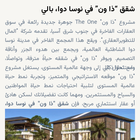
شقق “ذا ون” في نوسا دوا، بالي
مشروع "ذا ون" The One جوهرة جديدة رائعة في سوق
العقارات الفاخرة في جنوب شرق آسيا، تقدمه شركة "المال
للتطويرالعقاري". ويقع هذا المجمع الفاخر في مدينة نوسا
دوا الشاطئية العالمية، ويجمع بين هدوء الجزر وأناقة
التصميم. ويوفر "ذا ون" في شققه حياةً مترفة، وتواصلًا،
واستثمارًا ذكيًا.
ومع تحول بالي إلى وجهة عالمية المستوى، يستغل مشروع
"ذا ون" موقعه الاستراتيجي والمتميز، وتجربة نمط حياة
عالمية المستوى لتلبية احتياجات نمط حياة المواطنين
والسياح والمستثمرين. ومهما كانت تفضيلاتك لسكن هادئ
أو عقار استثماري مربح، فإن
شقق "ذا ون" في نوسا دوا،
بالي،
على أتم الاستعداد لخدمتك. واليكم أبرز مميزات
المشروع، وشبكة المواصلات الواسعة، ومجموعة المرافق
الرائعة التي يوفرها.