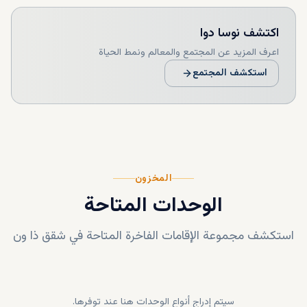
وسيتم التعامل مع الشقق دون أي قيود. استمتع بتجربة
اكتشف
نوسا دوا
جديدة من الأناقة الاستوائية. تواصل معنا في Dxboffplan
الآن للتحقق من توفر الوحدات وشروط التقسيط، بالإضافة
اعرف المزيد عن المجتمع والمعالم ونمط الحياة
إلى فرص الاستثمار المبكر في "ذا ون" من شركة المال
استكشف المجتمع
للتطوير العقاري.
المخزون
الوحدات المتاحة
استكشف مجموعة الإقامات الفاخرة المتاحة في
شقق ذا ون
سيتم إدراج أنواع الوحدات هنا عند توفرها.