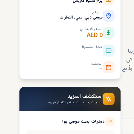
برج ستيلا ماريس
الموقع
مرسى دبي, دبي, الامارات
السعر الابتدائي
AED 0
خطة التقسيط
نا
—
اكن
التسليم
وثلاث وأربع
—
استكشف المزيد
عمليات بحث ذات صلة ومناطق قريبة
عمليات بحث موصى بها