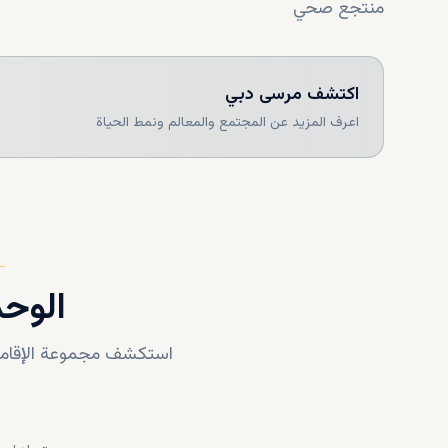
منتجع صحي
نادي رياضي
حمامات
اكتشف
مرسى دبي
مسار للركض
صالة
اعرف المزيد عن المجتمع والمعالم ونمط الحياة
خدمة صف السيارات
مواقف السيارات للزوار
قاعة متعددة الاغراض
ممرات
الوحد
استكشف مجموعة الإقامات