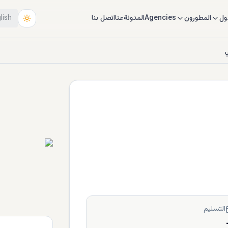
ول
المطورون
Agencies
المدونة
عنا
اتصل بنا
lish
التسليم