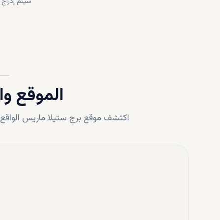
سيتم إدراج 
الموقع وا
اكتشف موقع
برج ستيلا ماريس
الواق