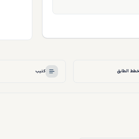
طط الطابق
كتيب