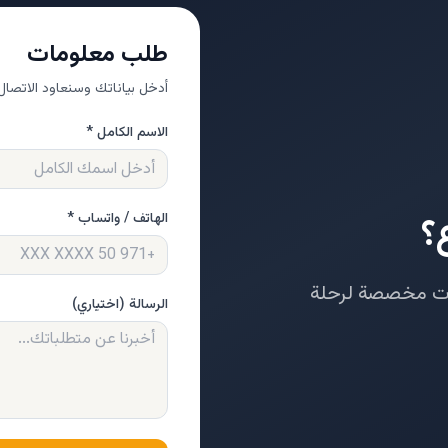
طلب معلومات
أدخل بياناتك وسنعاود الاتصال 
الاسم الكامل *
؟
الهاتف / واتساب *
دات مخصصة لرحلة
الرسالة (اختياري)