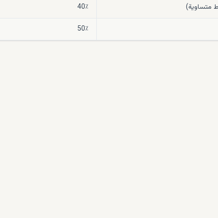
40٪
50٪