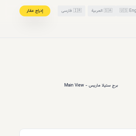
Eng
🇺🇸
🇸🇦
العربية
🇮🇷
فارسی
إدراج عقار