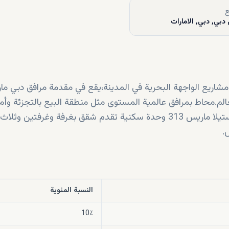
ع
دبي, دبي, الامارات
شاريع الواجهة البحرية في المدينة،يقع في مقدمة مرافق دبي ماري
عالم.محاط بمرافق عالمية المستوى مثل منطقة البيع بالتجزئة وأم
الطعام والمشروبات وحمام السباحة وغيرها.ويوفر برج ستيلا ماريس 313 وحدة سكنية تقدم شقق بغرفة وغرفتين 
.
النسبة المئوية
10٪