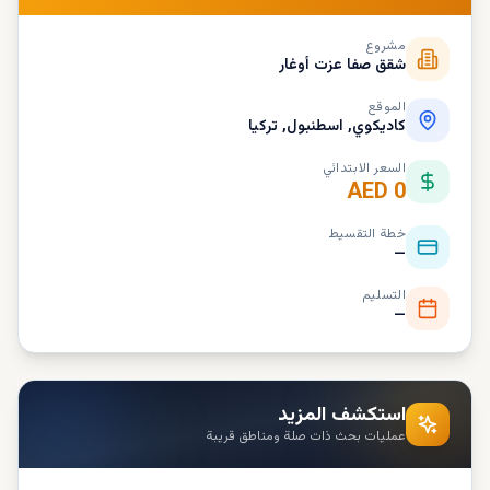
مشروع
شقق صفا عزت أوغار
الموقع
كاديكوي, اسطنبول, تركيا
السعر الابتدائي
AED 0
خطة التقسيط
—
التسليم
—
استكشف المزيد
عمليات بحث ذات صلة ومناطق قريبة