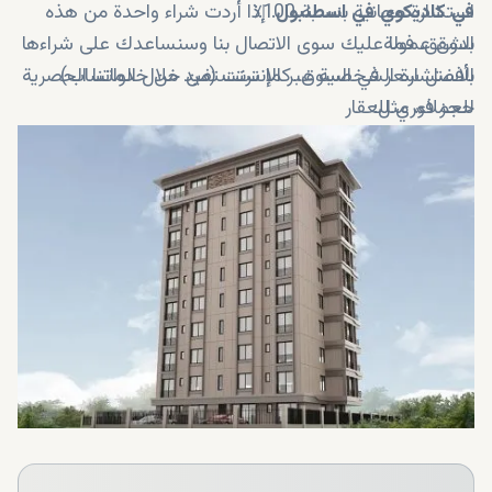
استشارة مجانية بنسبة 100٪
في كاديكوي في اسطنبول
. إذا أردت شراء واحدة من هذه
بدون عمولة
الشقق، فما عليك سوى الاتصال بنا وسنساعدك على شراءها
الاستشارة الشخصية عبر الإنترنت (من خلال الواتساب)
بأفضل سعر في السوق. كما ستستفيد من خدماتنا الحصرية
للعملاء، مثل:
حجز فوري للعقار
خدمات التجنيس