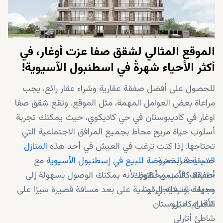
الموقع المثالي لشقق صفا عزت أوغار، في
أكثر الأحياء شهرةً في اسطنبول الآسيوية!
للحصول على أفضل صفقة عقارية وشراء عقار رائع، يجب
مراعاة بعض العوامل المهمة، مثل الموقع. وتقع شقق صفا
اوغار في كاديبوستان في حي كاديكوي، حيث يمكنك تجربة
أسلوب حياة مريح محاط بجميع المرافق الاجتماعية التي
تحتاجها. إذا كنت ترغب في العيش في أحد هذه
المنازل
حديقة فنربخشة
الفسيحة المعروضة للبيع في إسطنبول الآسيوية
مع
حديقة كالاميس أتاتورك
أطفالك، فأنت محظوظ لأنه يمكنك الوصول بسهولة إلى
حديقة بوستانجي لونا
وجهات الترفيه الرئيسية على بعد مسافة قصيرة سيرًا على
الأقدام، مثل:
شاطئ كاديبوستان
شاطئ أتارلي