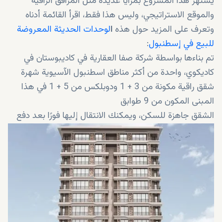
يشتهر هذا المشروع بمزايا عديدة مثل المرافق الراقية
والموقع الاستراتيجي، وليس هذا فقط، اقرأ القائمة أدناه
وتعرف على المزيد حول هذه
ا
لوحدات الحديثة المعروضة
للبيع في إسطنبول
:
تم بناءها بواسطة شركة صفا العقارية في كاديبوستان في
كاديكوي، واحدة من أكثر مناطق اسطنبول الآسيوية شهرة
شقق راقية مكونة من 3 + 1 ودوبلكس من 5 + 1 في هذا
المبنى المكون من 9 طوابق
الشقق جاهزة للسكن، ويمكنك الانتقال إليها فورًا بعد دفع
ثمنها وإجراء الصفقة
جميع سندات الملكية جاهزة
شقق مناسبة للذين يرغبون في الحصول على الجنسية
التركية