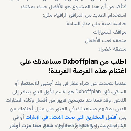
فتأكد من أن هذا المشروع هو الأفضل حيث يمكنك
استخدام العديد من المرافق الراقية، مثل:
حراسة امنية على مدار الساعة
مواقف للسيارات
منطقة لعب الأطفال
منطقة خضراء
اطلب من Dxboffplan مساعدتك على
اغتنام هذه الفرصة الفريدة!
عندما نتحدث عن شراء عقار في بلد أجنبي للاستثمار أو
السكن، فإن Dxboffplan هو الاسم الأول الذي يتبادر إلى
الذهن. وقد قمنا هنا بتجميع فريق من أفضل وكلاء العقارات
الذين يمكنهم مساعدتك في العثور على منزل أحلامك من
بين
أفضل المشاريع التي تحت الانشاء في الإمارات
أو في
الشراء المباشر من المطور العقاري
تركيا. على سبيل المثال، قدمنا أعلاه
شقق صفا عزت أوغار