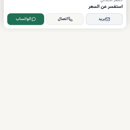
السعر الابتدائي
استفسر عن السعر
بريد
اتصال
الواتساب
Dxboffplan
موثق
مرخص
دعم على مدار الساعة
روابط سريعة
شراء العقارات