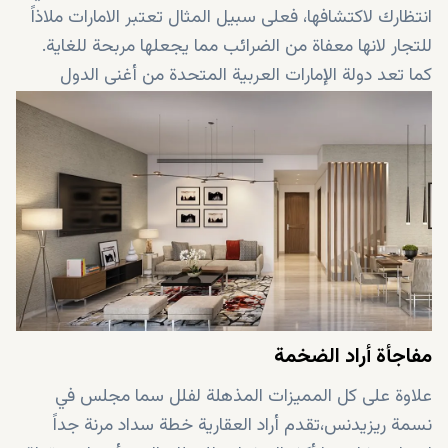
انتظارك لاكتشافها، فعلى سبيل المثال تعتبر الامارات ملاذاً
للتجار لانها معفاة من الضرائب مما يجعلها مربحة للغاية.
كما تعد دولة الإمارات العربية المتحدة من أغنى الدول
وتفتخر بإجمالي الناتج المحلي. بالإضافة إلى ذلك تم تصنيفها
من أكثر الدول أمانًا في العالم وأسعد بلد وأكثر وجهات
العطلات شعبية بجانب فرنسا وسنغافورة ودول أخرى
مشهورة. تعد جودة المعيشة العالية عاملاً آخر في جعل
الامارات من أكثر الدول طلبًا.
مفاجأة أراد الضخمة
علاوة على كل المميزات المذهلة لفلل سما مجلس في
نسمة ريزيدنس،تقدم أراد العقارية خطة سداد مرنة جداً