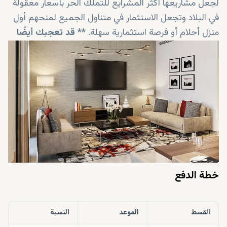
لجعل مشاريعها أكثر المشرايع للتملك الحر بأسعار معقولة
في البلاد وتجعل الاستثمار في متناول الجميع لمنحهم أول
منزل أحلام أو فرصة استثمارية سهلة.
**
قد تعجبك أيضًا
فلل سنديان
في
مسار
كونها منازل مثالية وفرصًا استثمارية
مثالية
!
خطة الدفع
القسط
الموعد
النسبة