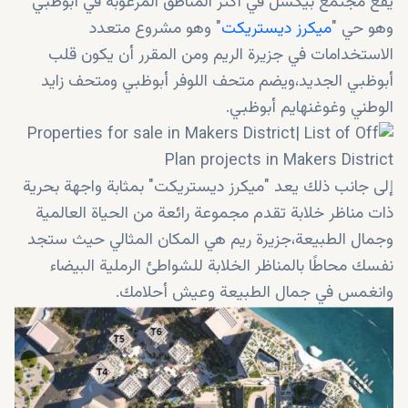
يقع مجتمع بيكسل في أكثر المناطق المرغوبة في أبوظبي
وهو حي "
ميكرز ديستريكت
" وهو مشروع متعدد
الاستخدامات في جزيرة الريم ومن المقرر أن يكون قلب
أبوظبي الجديد،ويضم متحف اللوفر أبوظبي ومتحف زايد
الوطني وغوغنهايم أبوظبي.
إلى جانب ذلك يعد "ميكرز ديستريكت" بمثابة واجهة بحرية
ذات مناظر خلابة تقدم مجموعة رائعة من الحياة العالمية
وجمال الطبيعة،جزيرة ريم هي المكان المثالي حيث ستجد
نفسك محاطًا بالمناظر الخلابة للشواطئ الرملية البيضاء
وانغمس في جمال الطبيعة وعيش أحلامك.