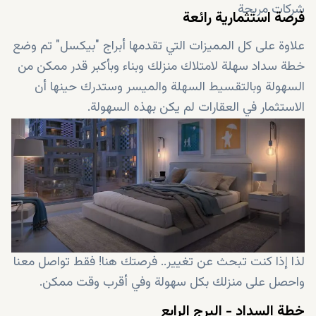
شركات مربحة
فرصة استثمارية رائعة
علاوة على كل المميزات التي تقدمها أبراج "بيكسل" تم وضع
خطة سداد سهلة لامتلاك منزلك وبناء وبأكبر قدر ممكن من
السهولة وبالتقسيط السهلة والميسر وستدرك حينها أن
الاستثمار في العقارات لم يكن بهذه السهولة.
لذا إذا كنت تبحث عن تغيير.. فرصتك هنا! فقط تواصل معنا
واحصل على منزلك بكل سهولة وفي أقرب وقت ممكن.
خطة السداد - البرج الرابع