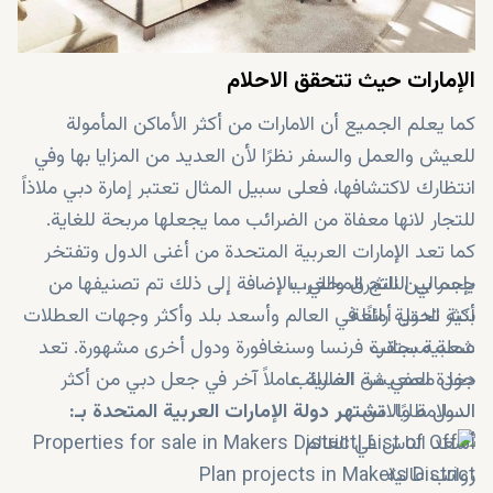
الإمارات حيث تتحقق الاحلام
كما يعلم الجميع أن الامارات من أكثر الأماكن المأمولة
للعيش والعمل والسفر نظرًا لأن العديد من المزايا بها وفي
انتظارك لاكتشافها، فعلى سبيل المثال تعتبر إمارة دبي ملاذاً
للتجار لانها معفاة من الضرائب مما يجعلها مربحة للغاية.
كما تعد الإمارات العربية المتحدة من أغنى الدول وتفتخر
جسر بين الشرق والغرب
بإجمالي الناتج المحلي. بالإضافة إلى ذلك تم تصنيفها من
بنية تحتية رائعة
أكثر الدول أمانًا في العالم وأسعد بلد وأكثر وجهات العطلات
عملة مستقرة
شعبية بجانب فرنسا وسنغافورة ودول أخرى مشهورة. تعد
دخل معفي من الضرائب
جودة المعيشة العالية عاملاً آخر في جعل دبي من أكثر
الدول طلبًا.
السلامة والامن
تشتهر دولة الإمارات العربية المتحدة بـ:
أسعد الناس في العالم
رواتب عالية