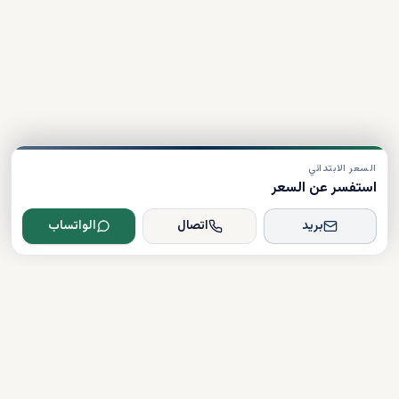
السعر الابتدائي
استفسر عن السعر
بريد
اتصال
الواتساب
Dxboffplan
موثق
مرخص
دعم على مدار الساعة