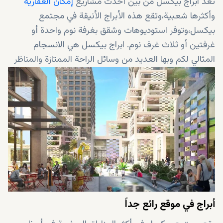
تعد ابراج بيكسل من بين أحدث مشاريع
إمكان العقارية
وأكثرها شعبية،وتقع هذه الأبراج الأنيقة في مجتمع
بيكسل،وتوفر استوديوهات وشقق بغرفة نوم واحدة أو
غرفتين أو ثلاث غرف نوم. ابراج بيكسل هي الانسجام
المثالي لكم وبها العديد من وسائل الراحة الممتازة والمناظر
الخلابة. بالإضافة إلى ذلك تقدم مزايا أخرى مذهلة تجعل
الاستثمار أكثر جاذبية وهي فرصة استثمارية فريدة لمن
يرغبون في شراء المنازل وفرصة رائعة للمستثمرين الذين
يتطلعون إلى استثمار مربح.
أبراج في موقع رائع جداً