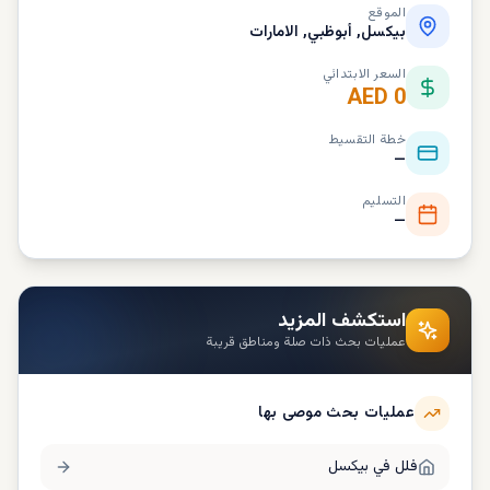
الموقع
بيكسل, أبوظبي, الامارات
السعر الابتدائي
AED 0
خطة التقسيط
—
التسليم
—
استكشف المزيد
عمليات بحث ذات صلة ومناطق قريبة
عمليات بحث موصى بها
فلل في
بيكسل