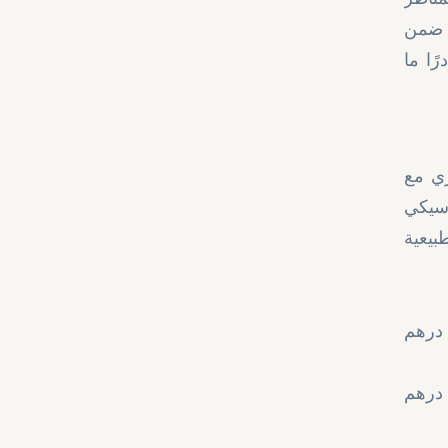
عناية من منازلهم. مع توفر 38 فيلا فقط ضمن
ًا ما
ري مع
اسيكي
بيعية
لأرض 8,899 قدم مربع، ابتداءً من 16.8 مليون درهم
الأرض 8,527 قدم مربع، ابتداءً من 16.5 مليون درهم