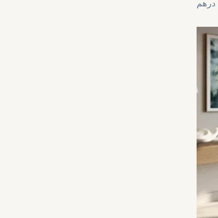
 الأرض 8769 قدم مربع، ابتداءً من 16.7 مليون درهم