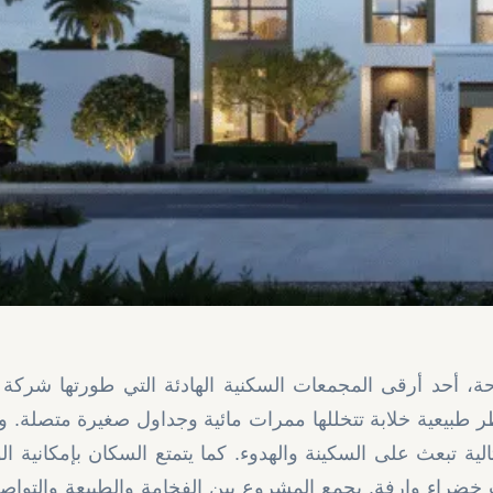
حة، أحد أرقى المجمعات السكنية الهادئة التي طورتها شركة
 طبيعية خلابة تتخللها ممرات مائية وجداول صغيرة متصلة. و
ية تبعث على السكينة والهدوء. كما يتمتع السكان بإمكانية ا
راء وارفة. يجمع المشروع بين الفخامة والطبيعة والتوا