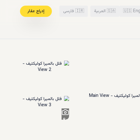
Eng
🇺🇸
🇸🇦
العربية
🇮🇷
فارسی
إدراج عقار
8
+