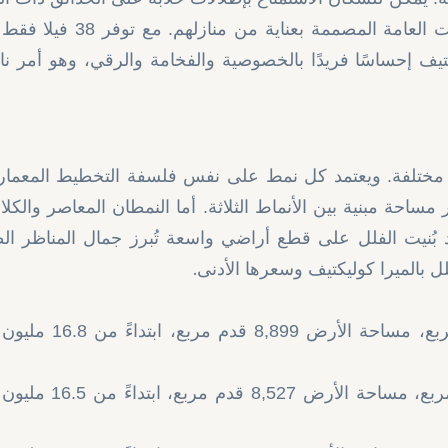
الطبيعية الخلابة، والممرات المائية الهادئة، والمساحات العامة المصممة ب
ف إحساسًا فريدًا بالخصوصية والفخامة والرقي، وهو أمر نادر
رية مختلفة. ويعتمد كل نمط على نفس فلسفة التخطيط المعما
ساحة مبنية بين الأنماط الثلاثة. أما النمطان المعاصر والكل
ُنيت الفلل على قطع أراضي واسعة تُبرز جمال المناظر الط
.
 بالميرا كوليكتيف وسعرها الأدنى
● فلل شامفر: 14 فيلا، مساحة مبنية 8,099 قدم مربع، مساحة ا
● فلل معاصرة: 11 فيلا، مساحة مبنية 7,914 قدم مربع، مساحة 