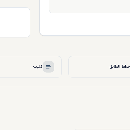
طط الطابق
كتيب