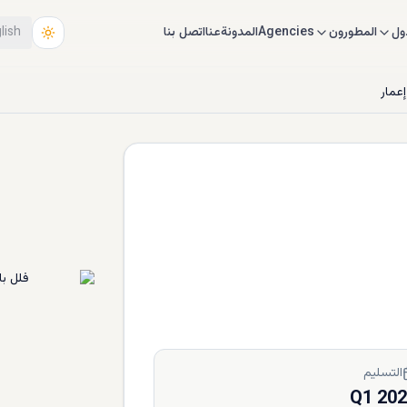
ول
المطورون
Agencies
المدونة
عنا
اتصل بنا
lish
عمار
التسليم
Q1 20