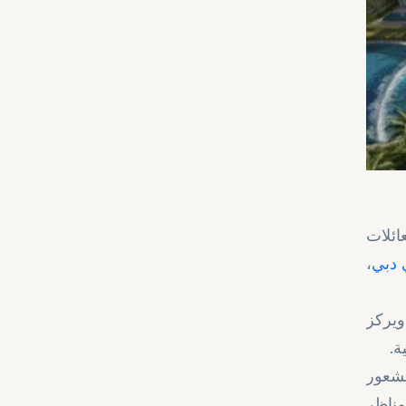
ائلات
 دبي
،
ويركز
.
ة
لشعور
مناظر