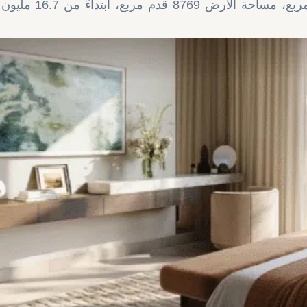
● فلل كلاسيكية: 13 فيلا، مساحة مبنية 7880 قدم مربع، مساحة