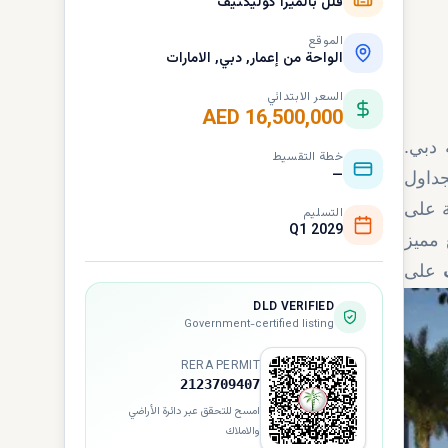
فلل بالميرا كوليكتيف
الموقع
الواحة من إعمار, دبي, الامارات
السعر الابتدائي
AED 16,500,000
واحة دبي.
خطة التقسيط
—
والجداول
ة على
التسليم
Q1 2029
 مميز
على
DLD VERIFIED
Government-certified listing
RERA PERMIT
2123709407
امسح للتحقق عبر دائرة الأراضي
والاملاك