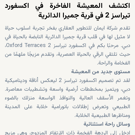
اكتشف المعيشة الفاخرة في اكسفورد
تيراسز 2 في قرية جميرا الدائرية
تقدم شركة ايمان للتطوير العقاري بفخر تجربة اسلوب حياة
لا مثيل لها في قلب قرية جميرا الدائرية النابضة بالحياة في
دبي. مرحبًا بكم في اكسفورد تيراسز 2 Oxford Terraces،
حيث تلتقي الرقي بالحياة العصرية، وتقدم مزيجًا ملهمًا من
الفخامة والراحة.
مستوى جديد من المعيشة
لقد تم تصميم اكسفورد تيراسز 2 ليعكس أناقة وديناميكية
دبي، ويتميز بمخططات أرضية واسعة وتشطيبات معاصرة.
وتغمر الأسقف العالية والنوافذ الواسعة منزلك بالضوء
الطبيعي وتعرض إطلالات بانورامية خلابة على المدينة
ومناظرها الطبيعية الخلابة.
وسائل راحة استثنائية
ادخل إلى الردهة الفخمة ذات الارتفاع المزدوج، وهي مزيج