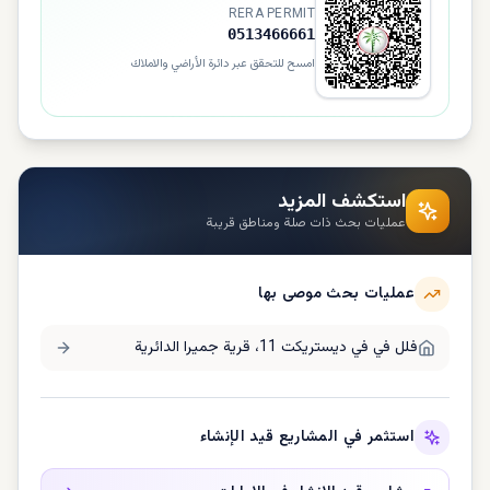
RERA PERMIT
0513466661
امسح للتحقق عبر دائرة الأراضي والاملاك
استكشف المزيد
عمليات بحث ذات صلة ومناطق قريبة
عمليات بحث موصى بها
فلل في
في ديستريكت 11، قرية جميرا الدائرية
استثمر في المشاريع قيد الإنشاء