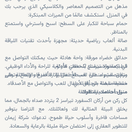
مذهل من التصميم المعاصر والكلاسيكي الذي يرحب بك
في المنزل. استكشف عالمًا من الميزات المبتكرة:
حمام سباحة للكبار على السطح: اسبح واسترخي واستمتع
بالمناظر.
صالة ألعاب رياضية حديثة: مجهزة بأحدث تقنيات اللياقة
البدنية.
حدائق خضراء مورقة: واحة هادئة حيث يمكنك التواصل مع
الطبيعة والاستمتاع بلحظات هادئة.
في اكسفورد تيراسز 2، نعطي الأولوية للراحة والأداء الوظيفي.
مرافق الشواء على السطح: مثالية للأصدقاء والعائلة على
وتم تصميم منطقة لعب الأطفال لإثارة الفرح والإبداع، وتوفير
خلفية مذهلة من أفق دبي.
مساحة نابضة بالحياة للأطفال للعب والتواصل مع الأصدقاء.
منزل أحلامك ينتظرك
مساحات صديقة للعائلة
كل ركن من أركان اكسفورد تيراسز 2 يتردد صداه بالجمال، مما
يخلق البيئة المثالية لك ولعائلتك. مع التزامنا بتوفير
مساحات فاخرة وأسلوب حياة طموح، تدعوك شركة إيمان
للتطوير العقاري إلى احتضان حياة مليئة بالرعاية والسعادة.