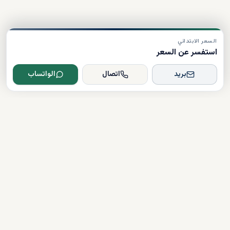
السعر الابتدائي
استفسر عن السعر
بريد
اتصال
الواتساب
Dxboffplan
موثق
مرخص
دعم على مدار الساعة