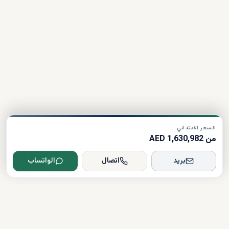
السعر الابتدائي
من 1,630,982 AED
بريد
اتصال
الواتساب
Dxboffplan