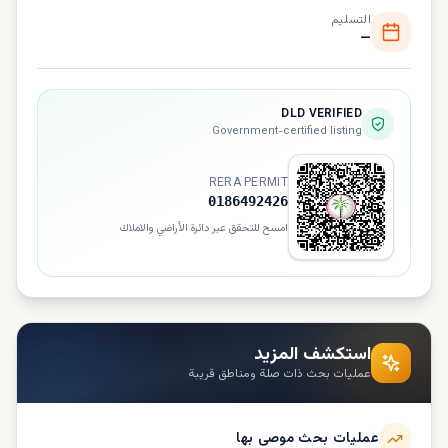
التسليم
—
DLD VERIFIED
Government-certified listing
RERA PERMIT
0186492426
امسح للتحقق عبر دائرة الأراضي والاملاك
استكشف المزيد
عمليات بحث ذات صلة ومناطق قريبة
عمليات بحث موصى بها