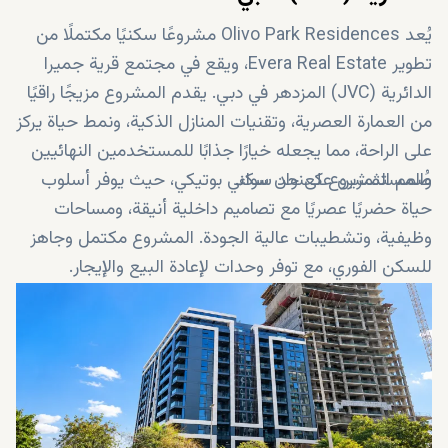
يُعد Olivo Park Residences مشروعًا سكنيًا مكتملًا من
تطوير Evera Real Estate، ويقع في مجتمع قرية جميرا
الدائرية (JVC) المزدهر في دبي. يقدم المشروع مزيجًا راقيًا
من العمارة العصرية، وتقنيات المنازل الذكية، ونمط حياة يركز
على الراحة، مما يجعله خيارًا جذابًا للمستخدمين النهائيين
والمستثمرين على حد سواء.
صُمم المشروع كعنوان سكني بوتيكي، حيث يوفر أسلوب
حياة حضريًا عصريًا مع تصاميم داخلية أنيقة، ومساحات
وظيفية، وتشطيبات عالية الجودة. المشروع مكتمل وجاهز
للسكن الفوري، مع توفر وحدات لإعادة البيع والإيجار.