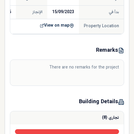
بدأ في
15/09/2023
الإنجاز
/2025
View on map
Property Location
Remarks
There are no remarks for the project
Building Details
تجارى
(
8
)