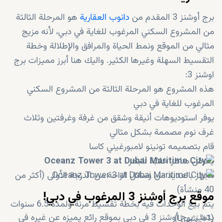
برج أوشنز 3 المقدم من
دانوب العقارية
هو المرحلة الثالثة
من المشروع السكني المرغوب للغاية في دبي، لأنه مزيج
مثالي من الموقع ونمط الحياة والمرافق والإطلالة وخطة
التقسيط السهلة وغيرها الكثير. واليك هنا أبرز مميزات برج
اوشنز 3:
هذه المشروع هو المرحلة الثالثة من المشروع السكني
المرغوب للغاية في دبي
يوفر استوديوهات أنيقة وشقق من غرفة وغرفتين وثلاث
غرف نوم مصممة بشكل مثالي
قام بتصميمه تونينو لامبورغيني كاسا
يعرض مناظر خلابة للبحر
مجهز بالعديد من وسائل الراحة من الدرجة الأولى (أكثر من
40 منشأة)
موقع برج أوشنز 3 المرغوب في دبي!
يتم بيع الوحدات فيه بخطة تقسيط مرنة ولمدة 6.5 سنوات
يتميز برج أوشنز 3 في دبي بموقع رائع يميزه عن غيره في
(1% شهريًا)