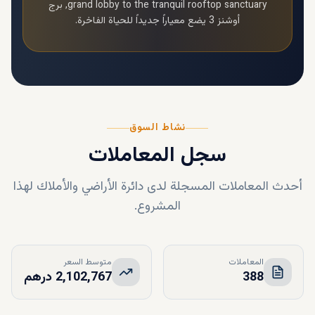
grand lobby to the tranquil rooftop sanctuary,
برج
أوشنز 3
يضع معياراً جديداً للحياة الفاخرة.
نشاط السوق
سجل المعاملات
أحدث المعاملات المسجلة لدى دائرة الأراضي والأملاك لهذا
المشروع.
المعاملات
متوسط السعر
388
2,102,767 درهم