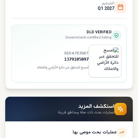
التسليم
Q1 2027
DLD VERIFIED
Government-certified listing
RERA PERMIT
1379105097
امسح للتحقق عبر دائرة الأراضي والاملاك
استكشف المزيد
عمليات بحث ذات صلة ومناطق قريبة
عمليات بحث موصى بها