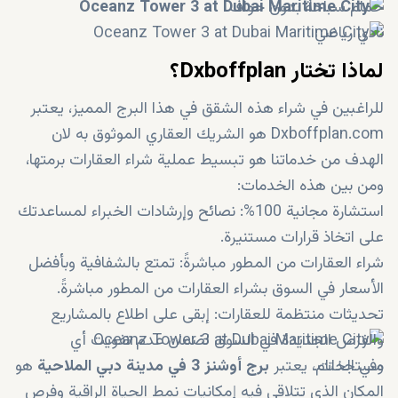
حمام سباحة بدون حواف
نادي رياضي
لماذا تختار Dxboffplan؟
للراغبين في شراء هذه الشقق في هذا البرج المميز، يعتبر
Dxboffplan.com هو الشريك العقاري الموثوق به لان
الهدف من خدماتنا هو تبسيط عملية شراء العقارات برمتها،
ومن بين هذه الخدمات:
استشارة مجانية 100%: نصائح وإرشادات الخبراء لمساعدتك
على اتخاذ قرارات مستنيرة.
شراء العقارات من المطور مباشرةً: تمتع بالشفافية وبأفضل
الأسعار في السوق بشراء العقارات من المطور مباشرةً.
تحديثات منتظمة للعقارات: إبقى على اطلاع بالمشاريع
والفرص الجديدة في السوق لضمان عدم تفويت أي
مستجدات.
وفي الختام، يعتبر
برج أوشنز 3 في مدينة دبي الملاحية
هو
المكان الذي تتلاقى فيه إمكانيات نمط الحياة الراقية وفرص