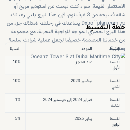
الاستثمار القيمة. سواء كنت تبحث عن استوديو مريح أو
شقة فسيحة من 3 غرف نوم، فإن هذا البرج يلبي رغباتك.
دع Dxboffplan.com يساعدك في رحلتك لامتلاك جزء من
خطة التقسيط
هذا البرج الحصري المواجه للواجهة البحرية، مع مجموعة
من خدماتنا المصممة خصيصًا لجعل عملية شراءك سلسة
ومجزية.
القسط
الموعد
النسبة
القسط
عند الحجز
10%
الأول
القسط
نوفمبر 2023
10%
الثاني
القسط
فبراير 2024 إلى ديسمبر 2024
1%
الثالث
القسط
يناير 2025
5%
الرابع