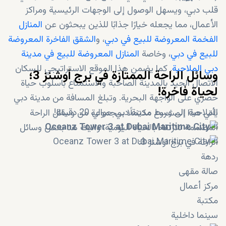
قلب دبي، ويسهل الوصول إلى الوجهات الرئيسية ومراكز
الأعمال، مما يجعله خيارًا جذابًا للذين يبحثون عن
المنازل
الفخمة المعروضة للبيع في دبي
، و
الشقق الفاخرة المعروضة
للبيع في دبي
، وخاصة
المنازل المعروضة للبيع في مدينة
دبي الملاحية
. كما يضمن هذا الموقع الاستراتيجي للسكان
وسائل الراحة الممتازة في برج أوشنز 3؛
الاتصال الجيد بالمدينة الصاخبة والاستمتاع باسلوب حياة
لحياة فاخرة!
حصري على الواجهة البحرية. وتبلغ المسافة من مدينة دبي
الملاحية إلى وسط مدينة دبي حوالي 20 دقيقة!
يأتي هذا المشروع مكتملًا بمجموعة من وسائل الراحة
المصممة للارتقاء بالحياة اليومية، واليك هنا بعض وسائل
الراحة في برج اوشنز 3:
ردهة
صالة مقهى
مركز أعمال
مكتبة
سينما داخلية