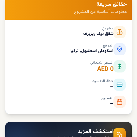
حقائق سريعة
معلومات أساسية عن المشروع
مشروع
شقق نيف ريزيرف
الموقع
اسکودار, اسطنبول, تركيا
السعر الابتدائي
AED 0
خطة التقسيط
—
التسليم
—
استكشف المزيد