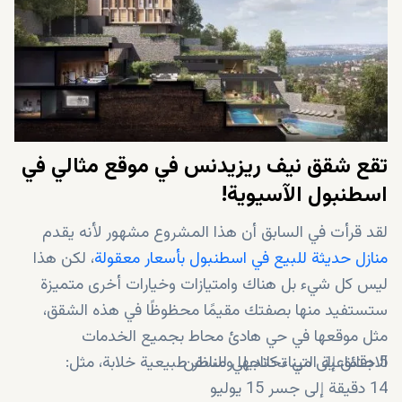
تقع شقق نيف ريزيدنس في موقع مثالي في
اسطنبول الآسيوية!
لقد قرأت في السابق أن هذا المشروع مشهور لأنه يقدم
منازل حديثة للبيع في اسطنبول بأسعار معقولة
، لكن هذا
ليس كل شيء بل هناك وامتيازات وخيارات أخرى متميزة
ستستفيد منها بصفتك مقيمًا محظوظًا في هذه الشقق،
مثل موقعها في حي هادئ محاط بجميع الخدمات
5 دقائق إلى ميناء كانديلي للسفن
الاجتماعية التي تحتاجها ومناظر طبيعية خلابة، مثل:
14 دقيقة إلى جسر 15 يوليو