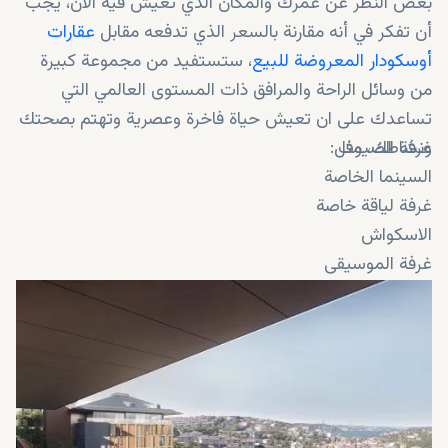
بغض النظر عن عمرك والمكان الذي تعيش فيه الآن، يجب
أن تفكر في أنه مقارنة بالسعر الذي تدفعه مقابل
عقارات
أوسكودار المعروضة للبيع
، ستستفيد من مجموعة كبيرة
من وسائل الراحة والمرافق ذات المستوى العالمي التي
تساعدك على ان تعيش حياة فاخرة وعصرية وتهتم بصحتك
غرفة الضيوف
ونشاطك، مثل:
السينما الخاصة
غرفة لياقة خاصة
الاسكواش
غرفة الموسيقى
غرفة الحفلات
منطقة الجولف المصغرة
غرفة كاريوكي
مطبخ الشيف
غرفة بلاي ستيشن
ملعب صغير لكرة القدم وكرة السلة