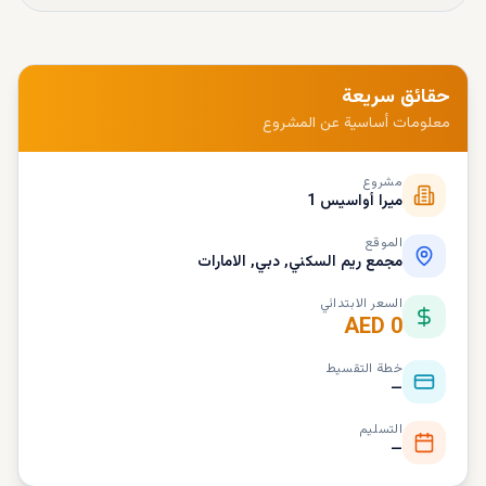
حقائق سريعة
معلومات أساسية عن المشروع
مشروع
ميرا أواسيس 1
الموقع
مجمع ريم السكني, دبي, الامارات
السعر الابتدائي
AED 0
خطة التقسيط
—
التسليم
—