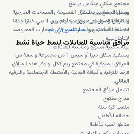
مجتمع سكني متكامل وراسخ
مساحات خضراء منسقة
يجعل الجمع بين المنازل الفسيحة والمساحات الخارجية
إمكانية الوصول إلى مرافق مجتمع ريم
والمرافق المجتمعية من ميرا أواسيس 1 دبي خيارًا جذابًا
للعائلات الباحثة عن
عقار للبيع في ريم
.
مناسبة للمشترين والمستثمرين في العقارات المعروضة
لإعادة البيع
مرافق مناسبة للعائلات لنمط حياة نشط
بيئة سكنية مسوّرة ومناسبة للعائلات
يستفيد سكان ميرا أواسيس 1 من مجموعة واسعة من
المرافق المتوفرة في مجتمع ريم ككل. وتوفر هذه المرافق
فرصًا للترفيه واللياقة البدنية والأنشطة الاجتماعية والترفيه
العائلي.
تشمل مرافق المجتمع:
مدرج مفتوح
ملعب كرة سلة
حضانة للأطفال
مناطق لعب للأطفال
مسارات لركوب الدراجات