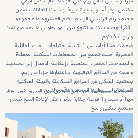
ميرا أواسيس 1 في ريم، دبي هو مجتمع سكني فرعي
مكتمل يوفر أسلوب حياة مريحًا ومناسبًا للعائلات ضمن
مجتمع ريم الرئيسي الراسخ. يضم المشروع ما مجموعه
1,341 وحدة سكنية، تتنوع بين تاون هاوس واسعة من ثلاث
وأربع غرف نوم.
صُممت ميرا أواسيس 1 لتلبية احتياجات الحياة العائلية
العصرية، حيث تجمع بين المخططات السكنية العملية
والمساحات الخضراء المنسقة وإمكانية الوصول إلى مجموعة
واسعة من المرافق الترفيهية. وباعتبارها جزءًا من ريم،
يستفيد السكان من المرافق المتكاملة والبيئة السكنية
المريحة التي يوفرها المجتمع الأوسع.
للمشترين الباحثين عن تاون هاوس للبيع في ريم دبي، توفر
ميرا أواسيس 1 فرصة جذابة لشراء عقار لإعادة البيع ضمن
مجتمع سكني راسخ.