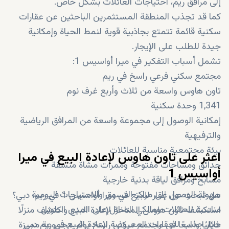
إلى مرافق ريم، احتياجات العائلات بشكل خاص.
كما قد تجذب المنطقة المستثمرين الباحثين عن عقارات
سكنية قائمة تتمتع بجاذبية قوية لنمط الحياة وإمكانية
جيدة للطلب على الإيجار.
تشمل أسباب التفكير في ميرا أواسيس 1:
مجتمع سكني فرعي راسخ في ريم
تاون هاوس واسعة من ثلاث وأربع غرف نوم
1,341 وحدة سكنية
إمكانية الوصول إلى مجموعة واسعة من المرافق الرياضية
والترفيهية
بيئة مجتمعية مناسبة للعائلات
اعثر على تاون هاوس لإعادة البيع في ميرا
حدائق ومساحات مفتوحة وممرات مشاة منسقة
أواسيس 1
مسابح ومرافق لياقة بدنية خارجية
سهولة الوصول إلى مراكز التسوق والاحتياجات اليومية
هل تبحث عن عقار للبيع في ميرا أواسيس 1 في ريم، دبي؟
مناسبة للعائلات ومالكي المنازل على المدى الطويل
استكشف تاون هاوس المتاحة لإعادة البيع واكتشف منزلًا
خيار جذاب للعقارات المعروضة لإعادة البيع في ريم دبي
عائليًا واسعًا في مجتمع سكني راسخ يوفر مجموعة مميزة