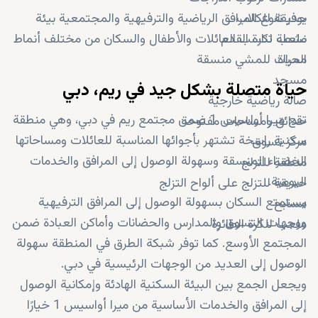
حديقة للكلاب
يوفر تنوع المرافق الرياضية والترفيهية والمجتمعية بيئة
ملعب لكرة القدم
نشطة تناسب العائلات والأطفال والسكان من مختلف أنماط
الحياة.
ممرات للمشي منسقة
مسجد
حياة متصلة بشكل جيد في ريم، دبي
صالة رياضية خارجية
تقع ميرا أواسيس 1 ضمن مجتمع ريم في دبي، وهي منطقة
حدائق ومساحات مفتوحة
سكنية راسخة تشتهر بأجوائها المناسبة للعائلات ومساحاتها
مركز تسوق
الخضراء المنسقة وسهولة الوصول إلى المرافق والخدمات
منطقة للتزلج
اليومية.
حديقة للتزلج على ألواح التزلج
يستمتع السكان بسهولة الوصول إلى المرافق الترفيهية
مسابح
ووجهات التسوق والمدارس والحضانات وأماكن العبادة ضمن
ملعب للكرة الطائرة
المجتمع الأوسع. كما توفر شبكة الطرق في المنطقة سهولة
الوصول إلى العديد من الوجهات الرئيسية في دبي.
ويجعل الجمع بين البيئة السكنية الهادئة وإمكانية الوصول
إلى المرافق والخدمات الأساسية من ميرا أواسيس 1 خيارًا