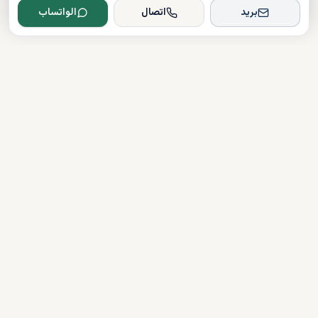
بريد
اتصال
الواتساب
Dxboffplan
موثق
مرخص
دعم على مدار الساعة
روابط سريعة
شراء العقارات
آخر الأخبار
قائمة المطورين