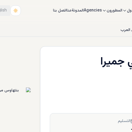
ول
المطورون
Agencies
المدونة
عنا
اتصل بنا
lish
العرب
 جميرا
التسليم