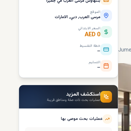
بنتهاوس مرسى العرب في جميرا
الموقع
مرسى العرب, دبي, الامارات
السعر الابتدائي
AED 0
خطة التقسيط
Jumeirah Living Mar
—
التسليم
—
استكشف المزيد
عمليات بحث ذات صلة ومناطق قريبة
عمليات بحث موصى بها