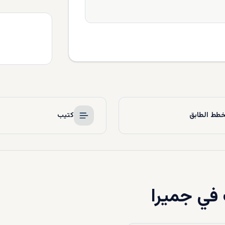
طط الطابق
كتيب
في جميرا