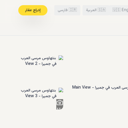
Eng
🇺🇸
🇸🇦
العربية
🇮🇷
فارسی
إدراج عقار
11
+