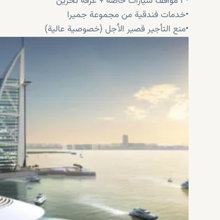
•٣ مواقف سيارات خاصة + غرفة تخزين
•خدمات فندقية من مجموعة جميرا
•منع التأجير قصير الأجل (خصوصية عالية)