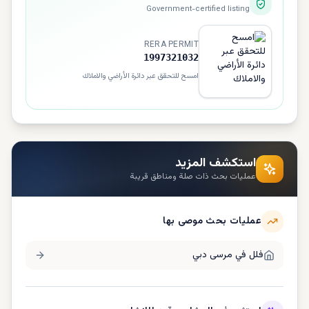
Government-certified listing
RERA PERMIT
1997321032
امسح للتحقق عبر دائرة الأراضي والاملاك
استكشف المزيد
عمليات بحث ذات صلة ومناطق قريبة
عمليات بحث موصى بها
فلل في
مرسى دبي