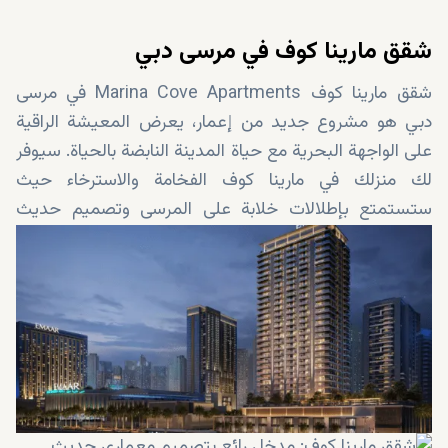
شقق مارينا كوف في مرسى دبي
شقق مارينا كوف Marina Cove Apartments في مرسى
دبي هو مشروع جديد من إعمار، يعرض المعيشة الراقية
على الواجهة البحرية مع حياة المدينة النابضة بالحياة. سيوفر
لك منزلك في مارينا كوف الفخامة والاسترخاء حيث
ستستمتع بإطلالات خلابة على المرسى وتصميم حديث
وتشطيبات عالية الجودة. لذا، فإن حياتك في هذه الشقق
الحصرية لن تكون أقل من استثنائية. تابع القراءة لمزيد من
المعلومات حول هذه الشقق.