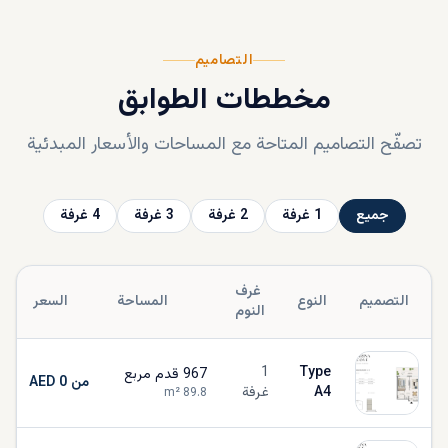
التصاميم
مخططات الطوابق
تصفّح التصاميم المتاحة مع المساحات والأسعار المبدئية
جميع
1
غرفة
2
غرفة
3
غرفة
4
غرفة
غرف
التصميم
النوع
المساحة
السعر
النوم
1
Type
967
قدم مربع
من AED 0
A4
غرفة
m²
89.8