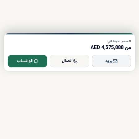
السعر الابتدائي
من 4,575,888 AED
بريد
اتصال
الواتساب
Dxboffplan
موثق
مرخص
دعم على مدار الساعة