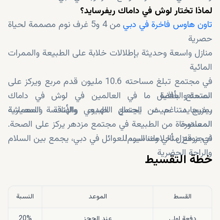
لماذا تختار لوش في داماك ريفرسايد؟
تاون هاوس فاخرة في دبي
من 4 و5 غرف نوم مصممة لحياة
حصرية
منازل واسعة وحديثة بإطلالات خلابة على الطبيعة والممرات
المائية
في مجتمع تبلغ مساحته 10.6 مليون قدم مربع ويركز على
الصحة والعافية
استمتع بأفضل ما في العالمين في لوش في داماك
بمزيج متناغم من الجمال الطبيعي والهندسة المعمارية
ريفرسايد، حيث يجتمع الهدوء والأناقة والمعيشة
المعاصرة
المستوحاة من الطبيعة في مجتمع مزدهر يركز على الصحة.
احجز منزل أحلامك اليوم!
في موقع مثالي ومناسب للعوائل في دبي، يجمع بين السلام
والراحة الحضرية
خطة التقسيط
القسط
الموعد
النسبة
دفعة اولى
عند الحجز
20%