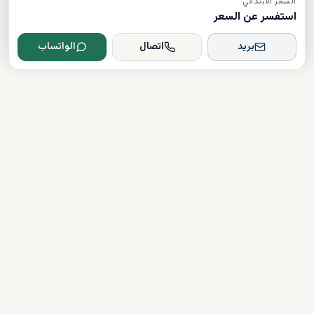
السعر الابتدائي
استفسر عن السعر
بريد
اتصال
الواتساب
Dxboffplan
موثق
مرخص
دعم على مدار الساعة
روابط سريعة
شراء العقارات