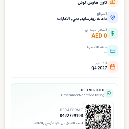
تاون هاوس لوش
الموقع
داماك ريفرسايد, دبي, الامارات
السعر الابتدائي
AED 0
خطة التقسيط
—
التسليم
Q4 2027
DLD VERIFIED
Government-certified listing
RERA PERMIT
0422729198
امسح للتحقق عبر دائرة الأراضي والاملاك