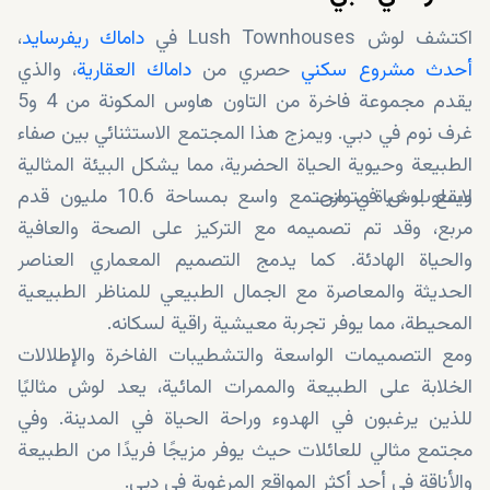
اكتشف لوش Lush Townhouses في
داماك ريفرسايد
،
أحدث مشروع سكني
حصري من
داماك العقارية
، والذي
يقدم مجموعة فاخرة من التاون هاوس المكونة من 4 و5
غرف نوم في دبي. ويمزج هذا المجتمع الاستثنائي بين صفاء
الطبيعة وحيوية الحياة الحضرية، مما يشكل البيئة المثالية
لاسلوب حياة متوازن.
ويقع لوش في مجتمع واسع بمساحة 10.6 مليون قدم
مربع، وقد تم تصميمه مع التركيز على الصحة والعافية
والحياة الهادئة. كما يدمج التصميم المعماري العناصر
الحديثة والمعاصرة مع الجمال الطبيعي للمناظر الطبيعية
المحيطة، مما يوفر تجربة معيشية راقية لسكانه.
ومع التصميمات الواسعة والتشطيبات الفاخرة والإطلالات
الخلابة على الطبيعة والممرات المائية، يعد لوش مثاليًا
للذين يرغبون في الهدوء وراحة الحياة في المدينة. وفي
مجتمع مثالي للعائلات حيث يوفر مزيجًا فريدًا من الطبيعة
والأناقة في أحد أكثر المواقع المرغوبة في دبي.