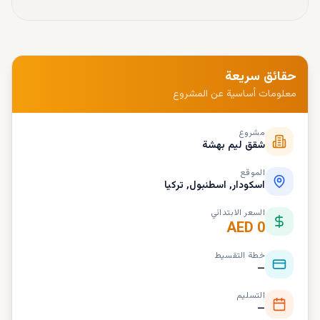
حقائق سريعة
معلومات أساسية عن المشروع
مشروع
شقق ليم بهشة
الموقع
اسکودار, اسطنبول, تركيا
السعر الابتدائي
AED 0
خطة التقسيط
—
التسليم
—