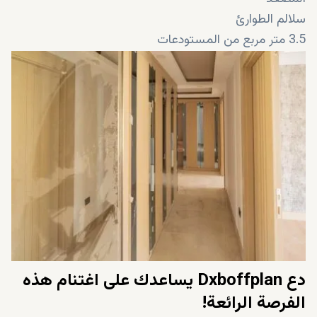
سلالم الطوارئ
3.5 متر مربع من المستودعات
خزانات المياه
المولد الكهربائي
صالة رياضية
حمام تركي
ساونا
غرفة لعب الأطفال
غرفة للاجتماعات
دع Dxboffplan يساعدك على اغتنام هذه
الفرصة الرائعة!