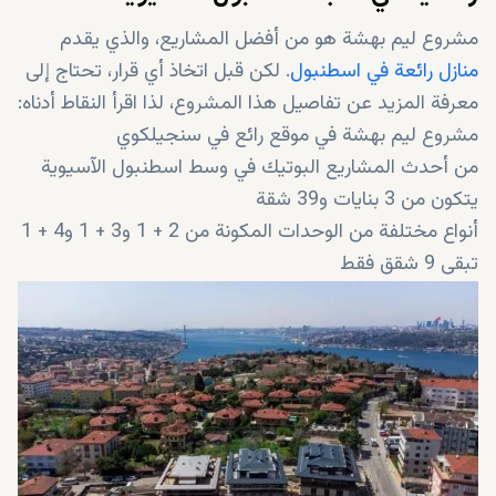
مشروع ليم بهشة هو من أفضل المشاريع، والذي يقدم
منازل رائعة في اسطنبول
. لكن قبل اتخاذ أي قرار، تحتاج إلى
معرفة المزيد عن تفاصيل هذا المشروع، لذا اقرأ النقاط أدناه:
مشروع ليم بهشة في موقع رائع في سنجيلكوي
من أحدث المشاريع البوتيك في وسط اسطنبول الآسيوية
يتكون من 3 بنايات و39 شقة
أنواع مختلفة من الوحدات المكونة من 2 + 1 و3 + 1 و4 + 1
تبقى 9 شقق فقط
بلوك A جاهز الآن.
سيتم تسليم وحدات البلوك B خلال شهرين
سيتم تسليم وحدات البلوك C خلال 5 شهور
المشروع بأكمله مناسب للحصول على الجنسية التركية
سند الملكية جاهز
مصمم بأجود الخامات عالية الجودة