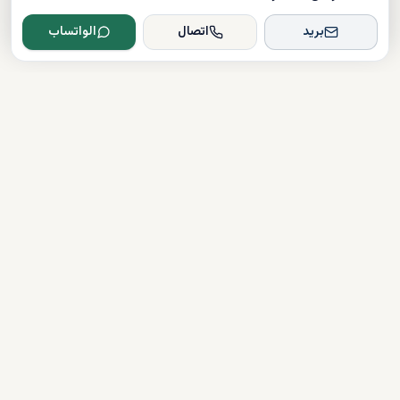
بريد
اتصال
الواتساب
Dxboffplan
موثق
مرخص
دعم على مدار الساعة
روابط سريعة
شراء العقارات
آخر الأخبار