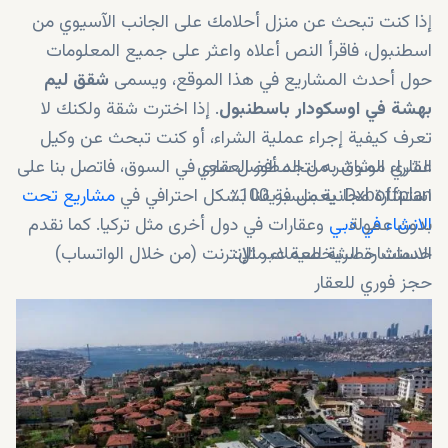
إذا كنت تبحث عن منزل أحلامك على الجانب الآسيوي من
اسطنبول، فاقرأ النص أعلاه واعثر على جميع المعلومات
حول أحدث المشاريع في هذا الموقع، ويسمى
شقق ليم
بهشة في اوسكودار باسطنبول
. إذا اخترت شقة ولكنك لا
تعرف كيفية إجراء عملية الشراء، أو كنت تبحث عن وكيل
الشراء المباشر من المطور العقاري
عقاري موثوق به لتجد أفضل سعر في السوق، فاتصل بنا على
Dxboffplan. يعمل فريقنا بشكل احترافي في
استشارة مجانية بنسبة 100٪
مشاريع تحت
بدون عمولة
الانشاء في دبي
وعقارات في دول أخرى مثل تركيا. كما نقدم
خدمات حصرية للعملاء مثل:
الاستشارة الشخصية عبر الإنترنت (من خلال الواتساب)
حجز فوري للعقار
خدمات التجنيس