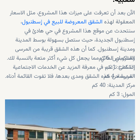
شعبية!
الآن بعد أن تعرفت على ميزات هذا المشروع، مثل الاسعار
المعقولة لهذه
الشقق المعروضة للبيع في إسطنبول
،
سنتحدث عن موقع هذا المشروع في حي هادئ في
إسطنبول الجديدة، حيث ستصل بسهولة بوسط المدينة
ومدينة إسطنبول. كما أن هذه الشقق قريبة من المرسى
المتروباص: 6 كم
والتاكسي المائي مما يجعل كل شيء أكثر متعة بالنسبة لك.
الشاطئ: 1 كم
إذا كنت ترغب في معرفة المزيد عن الخدمات الاجتماعية
المدرسة: 4 كم
القريبة من هذه الشقق ومدى بعدها، فلا تفوت القائمة أدناه.
مركز المدينة: 40 كم
المول: 3 كم
الجامعة: 3 كم
المستشفى: 4 كم
المطار: 40 كم
طريق E-5 السريع: 6 كم