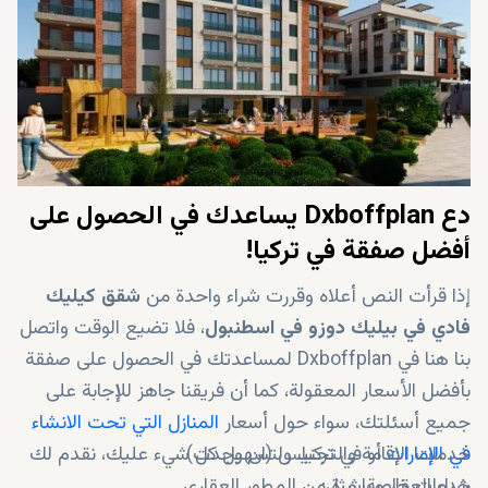
دع Dxboffplan يساعدك في الحصول على
أفضل صفقة في تركيا!
إذا قرأت النص أعلاه وقررت شراء واحدة من
شقق كيليك
فادي في بيليك دوزو في اسطنبول
، فلا تضيع الوقت واتصل
بنا هنا في Dxboffplan لمساعدتك في الحصول على صفقة
بأفضل الأسعار المعقولة، كما أن فريقنا جاهز للإجابة على
جميع أسئلتك، سواء حول أسعار
المنازل التي تحت الانشاء
في الإمارات
خدمات الإقامة والتجنيس (ان وجدت)
أو في تركيا. ولتسهيل كل شيء عليك، نقدم لك
خدمات خاصة، مثل:
شراء العقار مباشرة من المطور العقاري