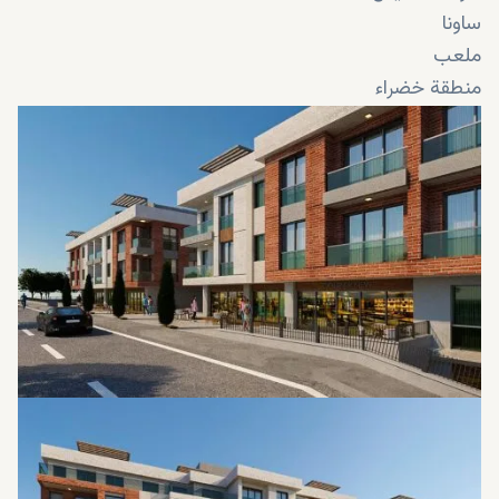
ساونا
ملعب
منطقة خضراء
حمام سباحة
حمام سباحة داخلي
مواقف للسيارات
صالة ألعاب رياضية
حمام تركي