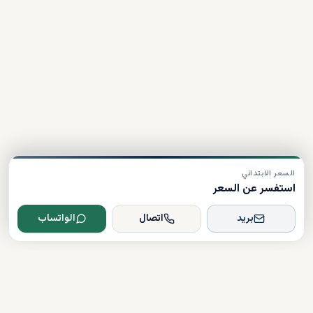
السعر الابتدائي
استفسر عن السعر
بريد
اتصال
الواتساب
Dxboffplan