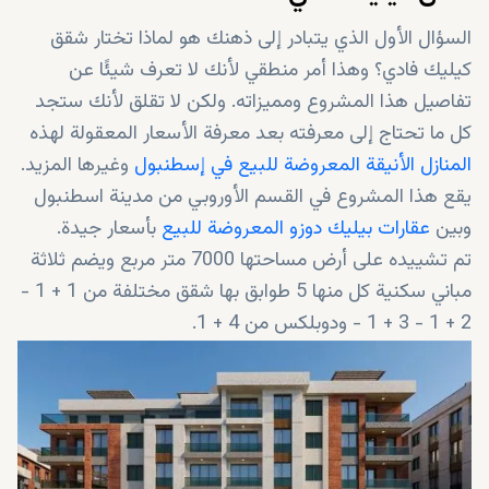
السؤال الأول الذي يتبادر إلى ذهنك هو لماذا تختار شقق
كيليك فادي؟ وهذا أمر منطقي لأنك لا تعرف شيئًا عن
تفاصيل هذا المشروع ومميزاته. ولكن لا تقلق لأنك ستجد
كل ما تحتاج إلى معرفته بعد معرفة الأسعار المعقولة لهذه
المنازل الأنيقة المعروضة للبيع في إسطنبول
وغيرها المزيد.
يقع هذا المشروع في القسم الأوروبي من مدينة اسطنبول
وبين
عقارات بيليك دوزو المعروضة للبيع
بأسعار جيدة.
تم تشييده على أرض مساحتها 7000 متر مربع ويضم ثلاثة
مباني سكنية كل منها 5 طوابق بها شقق مختلفة من 1 + 1 -
2 + 1 - 3 + 1 - ودوبلكس من 4 + 1.
كما يضم هذا المشروع 19 محل تجاري وجميع الخدمات
اللازمة للسكان.
جميع هذه الشقق قيد الإنشاء الآن. وتاريخ التسليم المعلن
هو 2024.
وأفضل ما في الأمر هو أنه يمكنك شراء واحدة بعد دفع 40%