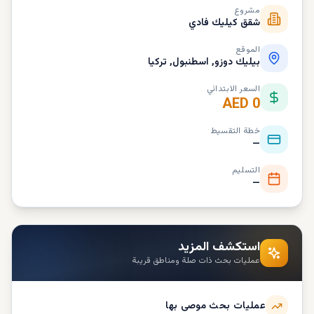
مشروع
شقق كيليك فادي
الموقع
بيليك دوزو, اسطنبول, تركيا
السعر الابتدائي
AED 0
خطة التقسيط
—
التسليم
—
استكشف المزيد
عمليات بحث ذات صلة ومناطق قريبة
عمليات بحث موصى بها