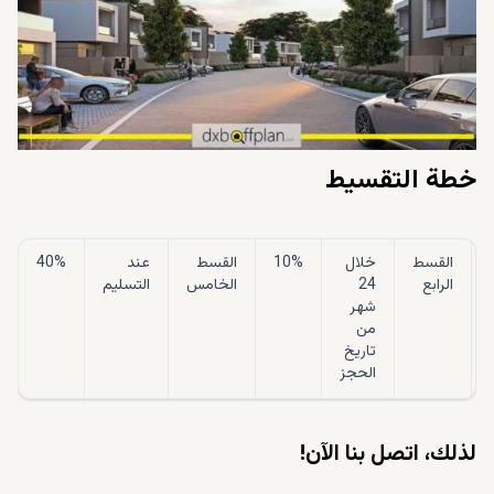
خطة التقسيط
القسط
خلال
10%
القسط
عند
40%
الرابع
24
الخامس
التسليم
شهر
من
تاريخ
الحجز
لذلك، اتصل بنا الآن!