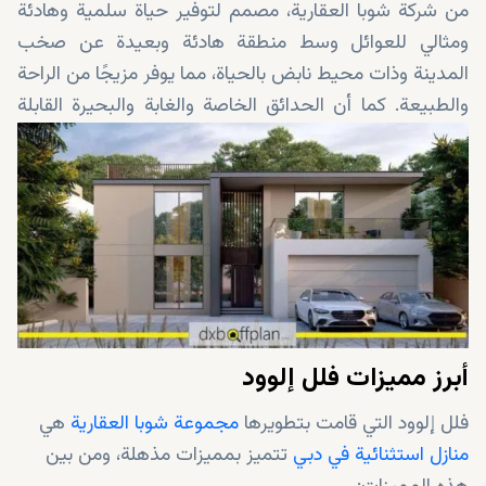
من شركة شوبا العقارية، مصمم لتوفير حياة سلمية وهادئة
ومثالي للعوائل وسط منطقة هادئة وبعيدة عن صخب
المدينة وذات محيط نابض بالحياة، مما يوفر مزيجًا من الراحة
والطبيعة. كما أن الحدائق الخاصة والغابة والبحيرة القابلة
للسباحة والتصميمات الفسيحة تجعل هذه الفلل جذابة
للغاية. واليك هنا تفاصيل أكثر حول هذا المشروع.
أبرز مميزات فلل إلوود
فلل إلوود التي قامت بتطويرها
مجموعة شوبا العقارية
هي
منازل استثنائية في دبي
تتميز بمميزات مذهلة، ومن بين