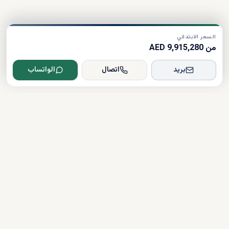
السعر الابتدائي
من 9,915,280 AED
بريد
اتصال
الواتساب
Dxboffplan
موثق
مرخص
دعم على مدار الساعة