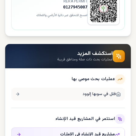
RERA PERMIT
0127945007
امسح للتحقق عبر دائرة الأراضي والاملاك
استكشف المزيد
عمليات بحث ذات صلة ومناطق قريبة
عمليات بحث موصى بها
فلل في
سوبها إلوود
استثمر في المشاريع قيد الإنشاء
مشاريع قيد الإنشاء في
الامارات