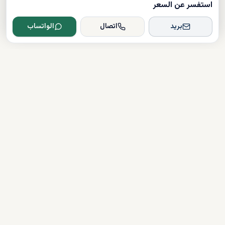
استفسر عن السعر
بريد
اتصال
الواتساب
Dxboffplan
موثق
مرخص
دعم على مدار الساعة
روابط سريعة
شراء العقارات
آخر الأخبار