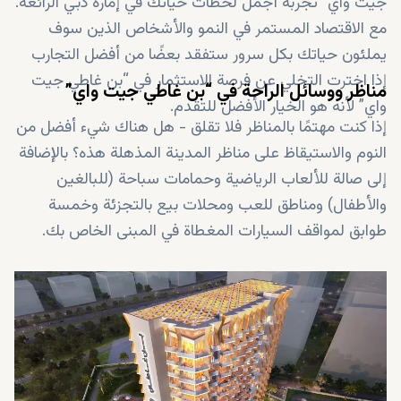
جيت واي” تجربة أجمل لحظات حياتك في إمارة دبي الرائعة.
مع الاقتصاد المستمر في النمو والأشخاص الذين سوف
يملئون حياتك بكل سرور ستفقد بعضًا من أفضل التجارب
إذا اخترت التخلي عن فرصة الاستثمار في “بن غاطي جيت
مناظر ووسائل الراحة في “بن غاطي جيت واي”
واي” لأنه هو الخيار الأفضل للتقدم.
إذا كنت مهتمًا بالمناظر فلا تقلق - هل هناك شيء أفضل من
النوم والاستيقاظ على مناظر المدينة المذهلة هذه؟ بالإضافة
إلى صالة للألعاب الرياضية وحمامات سباحة (للبالغين
والأطفال) ومناطق للعب ومحلات بيع بالتجزئة وخمسة
طوابق لمواقف السيارات المغطاة في المبنى الخاص بك.