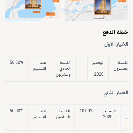
خطة الدفع
الخيار الاول
القسط
نوفمبر
-
القسط
عند
50.50%
العشرون
-
الحادي
التسليم
2020
وعشرون
الخيار الثاني
سط
ديسمبر
10.00%
القسط
عند
50.00%
امس
- 2020
السادس
التسليم