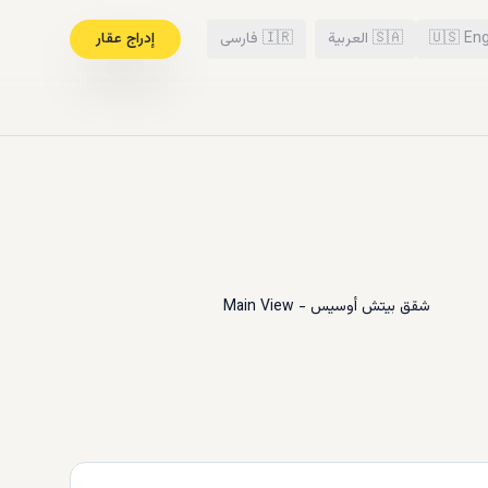
Eng
🇺🇸
🇸🇦
العربية
🇮🇷
فارسی
إدراج عقار