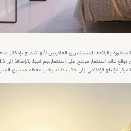
ورة والرائعة للمستثمرين العقاريين لأنها تتمتع بإمكانيات عا
للنمو في المستقبل القريب. وبالتالي، يمكن للمستثمرين توقع عائد استثمار مرتفع على استثمارتهم فيها. با
ركز للإنتاج الإعلامي. إلى جانب ذلك، يختار معظم مشتري المناز