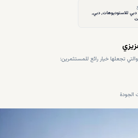
دبي للاستوديوهات, دبي,
ات
زيزي
تي تجعلها خيار رائع للمستثمرين:
 الجودة