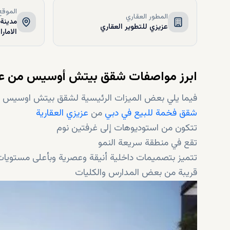
الموقع
المطور العقاري
مدينة 
عزيزي للتطوير العقاري
الامار
ابرز مواصفات شقق بيتش أوسيس من ع
فيما يلي بعض الميزات الرئيسية لشقق بيتش اوسيس وال
شقق فخمة للبيع في دبي
من
عزيزي العقارية
تتكون من استوديوهات إلى غرفتين نوم
تقع في منطقة سريعة النمو
تتميز بتصميمات داخلية أنيقة وعصرية وبأعلى مستويات
قريبة من بعض المدارس والكليات
قريبة من موقع إكسبو 2020
مجهزة بوسائل راحة ممتازة
مقدمة بأسعار مناسبة