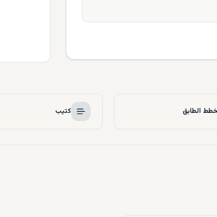
طط الطابق
كتيب