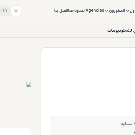
ول
المطورون
Agencies
المدونة
عنا
اتصل بنا
lish
ي للاستوديوهات
التسليم