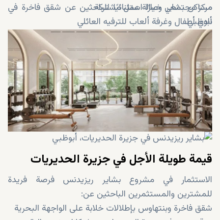
مركز مجتمعي وصالة عمل مشتركة
مساكن بشاير خيارًا استثنائيًا للباحثين عن شقق فاخرة في
أبوظبي.
نادي أطفال وغرفة ألعاب للترفيه العائلي
مطاعم وخيارات تجارية في الموقع
ممرات خلابة وممرات على الواجهة البحرية
حدائق ومساحات خضراء ذات مناظر طبيعية خلابة
مسارات للجري وركوب الدراجات لعشاق اللياقة البدنية
قيمة طويلة الأجل في جزيرة الحديريات
الاستثمار في مشروع بشاير ريزيدنس فرصة فريدة
للمشترين والمستثمرين الباحثين عن:
شقق فاخرة وبنتهاوس بإطلالات خلابة على الواجهة البحرية