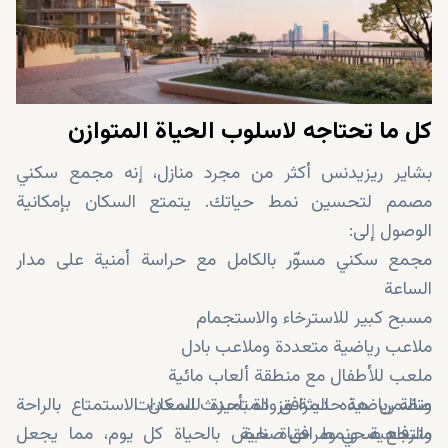
كل ما تحتاجه لاسلوب الحياة المتوازن
بشاير ريزيدنس أكثر من مجرد منازل، إنه مجمع سكني
مصمم لتحسين نمط حياتك. يتمتع السكان بإمكانية
الوصول إلى:
مجمع سكني مسوّر بالكامل مع حراسة أمنية على مدار
الساعة
مسبح كبير للاسترخاء والاستجمام
ملاعب رياضية متعددة وملاعب بادل
ملعب للأطفال مع منطقة ألعاب مائية
صالة رياضية حديثة مزودة بأحدث المعدات
وتضمن هذه المرافق المتميزة للسكان الاستمتاع بالراحة
منتجع صحي ومرافق صحية
والرفاهية ونمط حياة نابض بالحياة كل يوم، مما يجعل