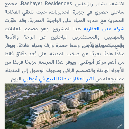
اكتشف بشاير ريزيدنس Bashayer Residences، مجمع
ساحلي حصري في جزيرة الحديريات، حيث تلتقي الفخامة
العصرية مع هدوء الحياة على الواجهة البحرية. وقد طوّرت
شركة مدن العقارية
هذا المشروع، وهو مصمم للعائلات
والمهنيين والمستثمرين الباحثين عن الراحة والأناقة
والقيمة طويلة الأجل.
ويقع بشاير ريزيدنس وسط خضرة وارفة ومياه هادئة، ويوفر
ملاذًا هادئًا بعيدًا عن صخب المدينة، على بُعد دقائق فقط
من أهم مراكز أبوظبي. ويوفر هذا المجمع مزيجًا فريدًا من
الأجواء الهادئة والتصميم الراقي وسهولة الوصول إلى المدينة،
مما يجعله من
أكثر العقارات طلبًا للبيع في أبوظبي
اليوم.