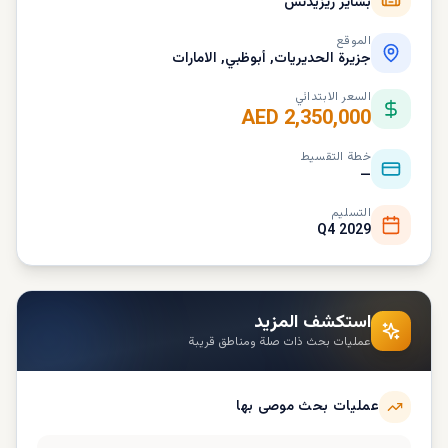
بشاير ريزيدنس
الموقع
جزيرة الحديريات, أبوظبي, الامارات
السعر الابتدائي
AED 2,350,000
خطة التقسيط
—
التسليم
Q4 2029
استكشف المزيد
عمليات بحث ذات صلة ومناطق قريبة
عمليات بحث موصى بها