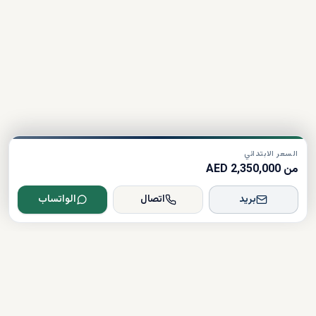
السعر الابتدائي
من 2,350,000 AED
بريد
اتصال
الواتساب
Dxboffplan