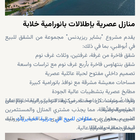
منازل عصرية بإطلالات بانورامية خلابة
يقدم مشروع "بشاير ريزيدنس" مجموعة من الشقق للبيع
في أبوظبي، بما في ذلك:
شقق فاخرة من غرفة، غرفتين، وثلاث غرف نوم
شقق بنتهاوس فاخرة بأربع غرف نوم مع تراسات واسعة
تصميم داخلي مفتوح لحياة عائلية عصرية
مساحات معيشة مشرقة مع نوافذ بانورامية كبيرة
مطابخ عصرية بتشطيبات عالية الجودة
شرفات وتراسات خاصة تعرض إطلالات بانورامية خلابة على
وقد صُممت كل وحدة سكنية لتوفير الراحة والإضاءة
المياه والخضرة
الطبيعية والأناقة، مما يجذب مشتري المنازل والمستثمرين
الذين يبحثون عن
عقارات للبيع في جزيرة الحديريات
تصميم معماري مستوحى من القرى الساحلية الأوروبية،
ذات
ليخلق نمط حياة راقيًا.
قيمة جمالية وعملية عالية.