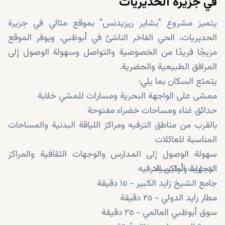
في جزيرة الحديريات
يتميز مشروع "بشاير ريزيدنس" بموقع مثالي في جزيرة
الحديريات، الحي الفاخر الناشئ في أبوظبي. ويوفر الموقع
مزيجًا فريدًا من الخصوصية والتواصل وسهولة الوصول إلى
المرافق الطبيعية والحضرية.
يتمتع السكان بما يلي:
ممشى على الواجهة البحرية ومسارات للمشي خلابة
حدائق غناء ومساحات خضراء مفتوحة
بالقرب من مناطق الترفيه ومراكز اللياقة البدنية والمساحات
المناسبة للعائلات
سهولة الوصول إلى المدارس والوجهات الثقافية والمراكز
الوجهات الرئيسية:
التجارية وأماكن الترفيه
جامع الشيخ زايد الكبير - ١٥ دقيقة
مطار زايد الدولي - ٢٥ دقيقة
سوق أبوظبي العالمي - ٢٥ دقيقة