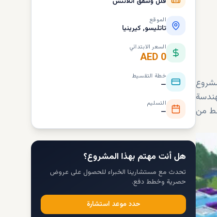
فلل وشقق أتلانتس
الموقع
تاتليسو, كيرينيا
السعر الابتدائي
AED 0
خطة التقسيط
لعقارية، وهو مشروع
—
هندسة
التسليم
قط من
—
هل أنت مهتم بهذا المشروع؟
تحدث مع مستشارينا الخبراء للحصول على عروض
حصرية وخطط دفع.
حدد موعد استشارة