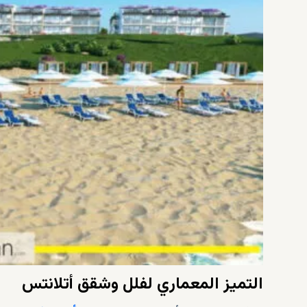
التميز المعماري لفلل وشقق أتلانتس