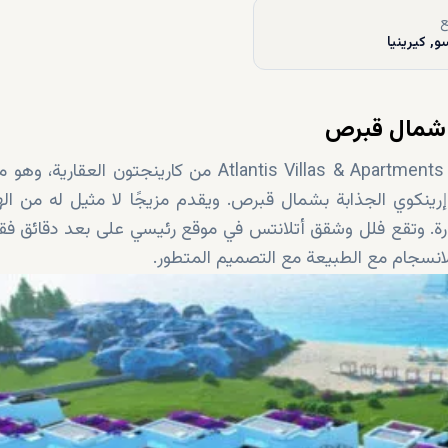
ع
و, كيرينيا
 شمال قبرص
استمتع بتجربة الحياة الفاخرة في فلل وشقق أتلانتس Atlantis Villas & Apartments من كارينجتون ا
رينكوي الجذابة بشمال قبرص. ويقدم مزيجًا لا مثيل له من ال
ورة. وتقع فلل وشقق أتلانتس في موقع رئيسي على بعد دقائق ف
سجام مع الطبيعة مع التصميم المتطور.