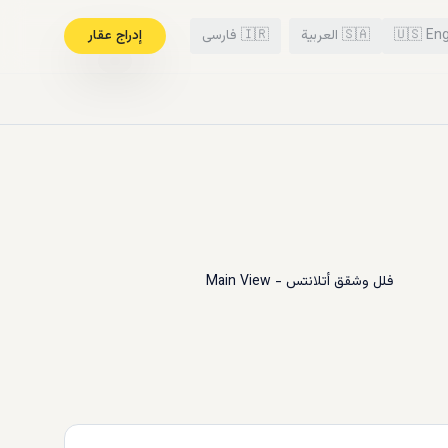
Eng
🇺🇸
🇸🇦
العربية
🇮🇷
فارسی
إدراج عقار