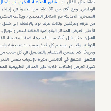
تمامًا مثل الفلل أو
الشقق المذهلة الأخرى في شما
الوظيفي. ومع أكثر من 30 عامًا من
المعمارية الحديثة مع المناظر الطبيعية. ويتألف الم
من غرفة وغرفتين وثلاث غرف نوم بالإضافة إلى شقق ب
الأعلى، لعرض المناظر البانورامية الخلابة للبحر والجب
الفلل
الترفيه. وقد تم تصميم كل فيلا بمساحات معيشة واسعة 
ومريحًا. كما يضمن الاهتمام بالتفاصيل في كل جانب من
الشقق
: الشقق في أتلانتس مثيرة للإعجاب بنفس القدر
كبيرة تعرض إطلالات خلابة على المناظر الطبيعية ال
تدفق سلس بين المعيشة الداخلية والخارجية وتحقيق 
بالوصول إلى وسائل الراحة المشتركة مثل حمامات السب
العامة التي تعزز تجربة المعيشة الشاملة.