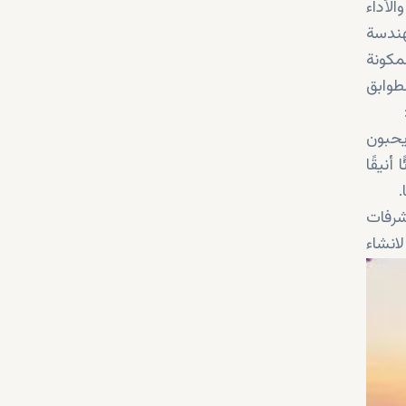
لأداء
الهندسة
مكونة
طوابق
 أو الذين يحبون
نيقًا
.
شرفات
انشاء
قيمين
مناطق