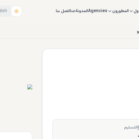
ول
المطورون
Agencies
المدونة
عنا
اتصل بنا
lish
و
التسليم