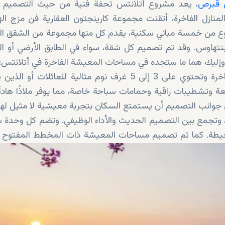
ل قبرص
، يعد مشروع أتلانتس تحفة فنية من حيث التصميم وا
 الخبرة في إنشاء المنازل الفاخرة، أتقنت مجموعة كارينجتون العقارية فن مزج 
شروع من خمسة مباني سكنية، يقدم كل منها مجموعة من الشقق ال
نتهاوس. وقد تم تصميم كل شقة، سواء في الطابق الأرضي أو ال
ال. وإليك هما ما ستجده في مساحات المعيشة الفاخرة في أتلانتس:
: تمثل فلل أتلانتس الفسيحة قمة المعيشة الفاخرة وتحتوي على 3 إلى 5 غرف نوم مثالية للعائلات
وتشطيبات راقية وحمامات سباحة خاصة، مما يوفر ملاذًا هادئًا أ
 جوانب التصميم أن يستمتع السكان بتجربة معيشية لا مثيل لها
، وتجمع بين التصميم الحديث والأداء الوظيفي. وتضم كل وحدة 
محيطة. كما تم تصميم مساحات المعيشة ذات المخطط المفتوح ل
أقصى استفادة من مناخ البحر الأبيض المتوسط. وسيستمتع الم
احة بدون حواف المطلة على البحر ومراكز اللياقة البدنية وال