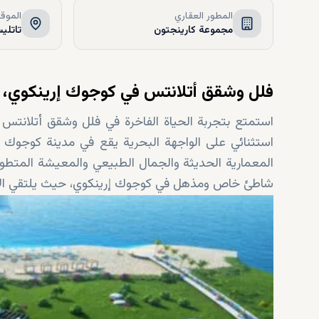
المطور العقاري
الموق
مجموعة كارينجتون
تاتليس
فلل وشقق أتلانتس في كوجوك إرينكوي،
استثنائي على الواجهة البحرية يقع في مدينة كوجوك إ
المعمارية الحديثة والجمال الطبيعي والمعيشة المتط
شاطئ خاص ومذهل في كوجوك إرينكوي، حيث يلتقي الان