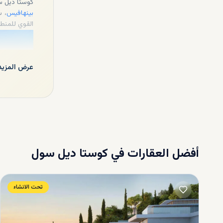
كوستا ديل س
بينهافيس
، س
القوي للمنطق
عرض المزيد
أفضل العقارات في
كوستا ديل سول
أسعار ا
تحت الانشاء
و1.5 مليون يورو.