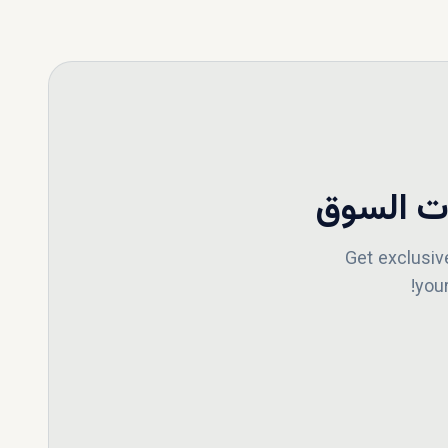
ُضفي
أفخم
تُلبي جميع أحلامك. وسيرافقك وكلاؤنا المحترفون في dxboffplan خلال
لفلل
ت السوق
Get exclusiv
you