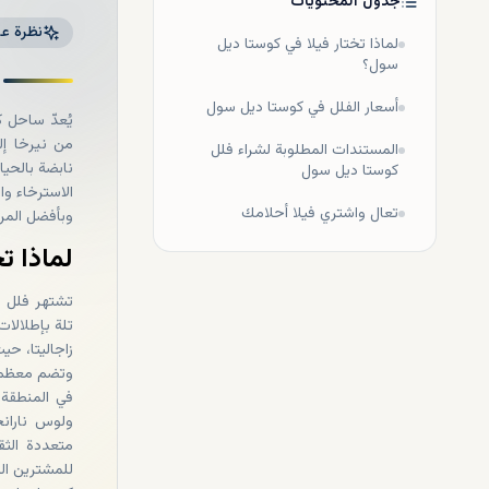
جدول المحتويات
نظرة عا
لماذا تختار فيلا في كوستا ديل
سول؟
أسعار الفلل في كوستا ديل سول
يُعدّ ساحل ك
من نيرخا إل
المستندات المطلوبة لشراء فلل
نابضة بالحيا
كوستا ديل سول
الاسترخاء و
تعال واشتري فيلا أحلامك
وبأفضل المر
لماذا ت
تشتهر فلل ك
تلة بإطلالات
زاجاليتا، حي
في المنطقة.
ولوس نارانج
للمشترين ال