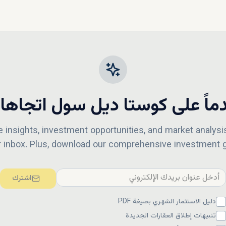
شتري فيلا أحلامك
ستا ديل سول ليست مجرد منازل، بل هي استثمار في منطقة ساحلية مشمسة ت
ياة راقي. ومع محفظة عقارية متنوعة، من منازل عائلية بأسعار معقولة إلى 
المنازل، ستجد فيلا 
لها، مما يضمن لك رحلةً سلسة. تواصل مع فريق خبرائنا الآن للاطلاع على أفضل ا
ماً على
كوستا ديل سول
اتجاها
ل سول، وابدأ رحلتك نحو امتلاك فيلا احلامك.
e insights, investment opportunities, and market analysis
r inbox. Plus, download our comprehensive investment g
اشترك
دليل الاستثمار الشهري بصيغة PDF
تنبيهات إطلاق العقارات الجديدة