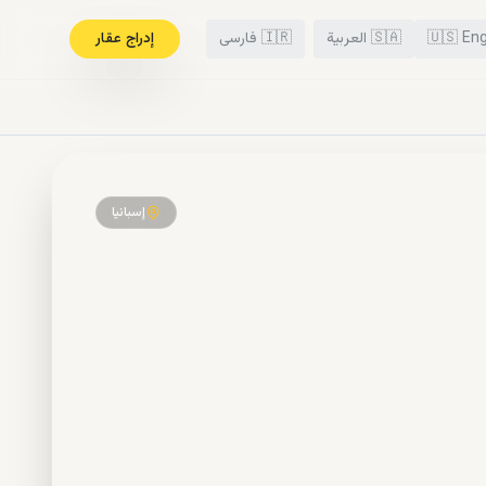
Eng
🇺🇸
🇸🇦
العربية
🇮🇷
فارسی
إدراج عقار
إسبانيا