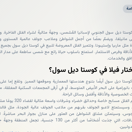
مة
وستا ديل سول الجنوبي لإسبانيا المُشمس، وجهةً مثاليةً لشراء الفلل الفاخرة. وي
ى مانيلفا، ويضمّ بعضًا من أجمل الشواطئ وملاعب جولف عالمية المستوى وم
ة مثل ماربيا وإستيبونا. وتتميز الفلل المعروضة للبيع في كوستا ديل سول بجميع م
الأناقة وفرص الاستثمار. استمتع باسلوب حياة رائع مع شمس ساطعة على مدار ال
افق والخدمات.
ختار فيلا في كوستا ديل سول؟
وستا ديل سول أيضًا بتنوع هندستها المعمارية وموقعها المميز. وتقع إما على
 بانورامية على البحر الأبيض المتوسط، أو في أرقى المجمعات السكنية المغلقة، مث
ث الخصوصية والأناقة وأفضل وسائل الراحة.
وتضم معظم الفلل مسابح خاصة وحدائق خضراء وشرفات واسعة م
 وسيستمتع لاعبو الجولف بقربهم من ملاعب الجولف عالية الجودة، مثل فالدي
وس، وسيتمكن عشاق الشواطئ من العثور على منازل بجوار البحر مباشرةً. ال
متعددة الثقافات، التي جذبت أشخاصًا من أكثر من 130 جنسية، تجعل المنطقة وج
دوليين.