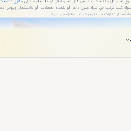
ول تضم كل ما تبحث عنه، من فلل عصرية في نويفا أندلوسيا إلى
منازل كلاسيكي
واءً كنت ترغب في شراء منزل دائم، أو لقضاء العطلات، أو للاستثمار. ويوفر الاق
ة أسعار عقارات مستقرة وعوائد ممتازة من الإيجار.
لفلل في كوستا ديل سول
يبلغ الحد الأدنى لسعر الفلل الأساسية في فوينخيرولا أو بينالمادينا 300 أ