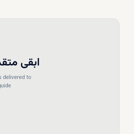
تعال وا
الفلل في كو
على اسلوب ح
العملية بأكم
ابقى متقد
في كوستا دي
 delivered to
uide!