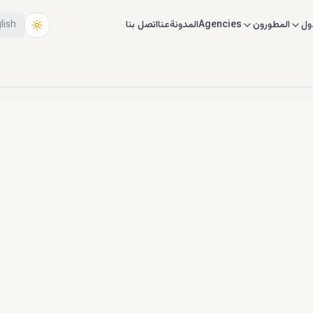
ول
المطورون
Agencies
المدونة
عنا
اتصل بنا
lish