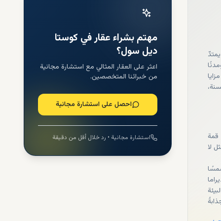
مهتم بشراء عقار في كوستا
ديل سول؟
متدّ
دنًا
اعثر على العقار المثالي مع استشارة مجانية
زايا
من خبرائنا المتخصصين.
سنة،
احصل على استشارة مجانية
 قمة
استشارة مجانية • رد خلال أقل من دقيقة
ل لا
ثالية لقضاء 320 يومًا مشمسًا
راما
بيئة
هةً جذابةً