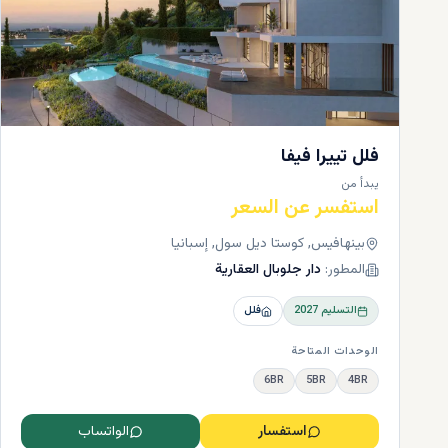
والفلل الفاخ
24 مليون 
صديقة للبيئة، بسعر
يزال السوق 
الأسعار أو ار
فلل تييرا فيفا
يبدأ من
استفسر عن السعر
بينهافيس, كوستا ديل سول, إسبانيا
المطور:
دار جلوبال العقارية
التسليم
2027
فلل
الوحدات المتاحة
6BR
5BR
4BR
المستند
استفسار
الواتساب