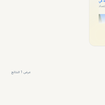
ة في
تصاد
عرض
1
النتائج
لف يورو، في حين أن
الفلل متوسطة السعر في مواقع شهيرة مثل إستيبونا وميخاس كوستا تتكلف ما بين 500 ألف