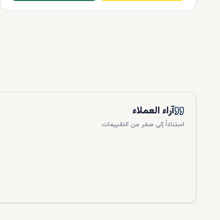
بالنسبة للأ
رقم
الهوية
ا
العقارات، يم
جواز
سفر
س
إثبات
الأموا
حساب
بنكي
اتفاقية
الشر
سند
الملكية
آراء العملاء
تمنحهم الحق 
استناداً إلى صفر من التقييمات