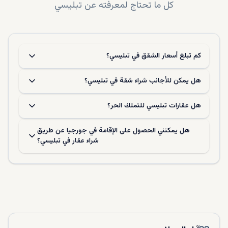
كل ما تحتاج لمعرفته عن
تبليسي
في الختام، تيبليسي هي وجهة استثمارية صديقة للأعمال. لذا،
نقترح عليك الاستثمار في
الفلل المعروضة للبيع في تبليسي
لتنبهر بالعائد الذي ستجنيه. ولقد تعرفت على جميع التفاصيل
الأساسية قبل شراء الفلل المعروضة للبيع في تبليسي. والآن ابحث
كم تبلغ أسعار الشقق في تبليسي؟
في موقع
dxboffplan
للعثور على فيلتك المفضلة، وتذكر أننا
مستعدون للإجابة على جميع أسئلتك على مدار الساعة وطوال
هل يمكن للأجانب شراء شقة في تبليسي؟
أيام الأسبوع مجانًا بالاتصال على فريقنا المحترف عبر الإنترنت من
خلال الموقع.
هل عقارات تبليسي للتملك الحر؟
هل يمكنني الحصول على الإقامة في جورجيا عن طريق
شراء عقار في تبليسي؟