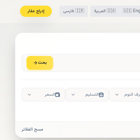
Eng
🇺🇸
🇸🇦
العربية
🇮🇷
فارسی
إدراج عقار
بحث
ف النوم
التسليم
السعر
مسح الفلاتر