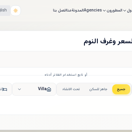
ول
المطورون
Agencies
المدونة
عنا
اتصل بنا
lish
لسعر وغرف النوم
أو تابع استخدام الفلاتر أدناه
Villa
غر
جميع
جاهز للسكن
تحت الانشاء