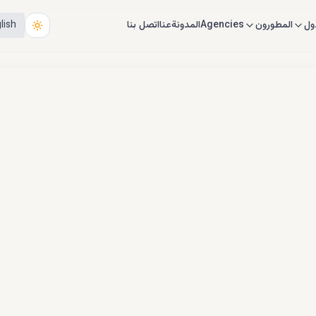
ول
المطورون
Agencies
المدونة
عنا
اتصل بنا
lish