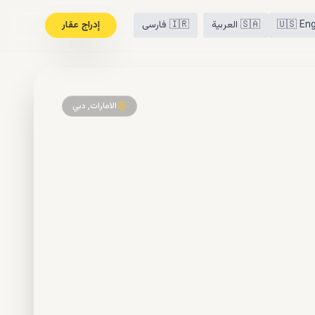
Eng
🇺🇸
🇸🇦
العربية
🇮🇷
فارسی
إدراج عقار
الامارات, دبي