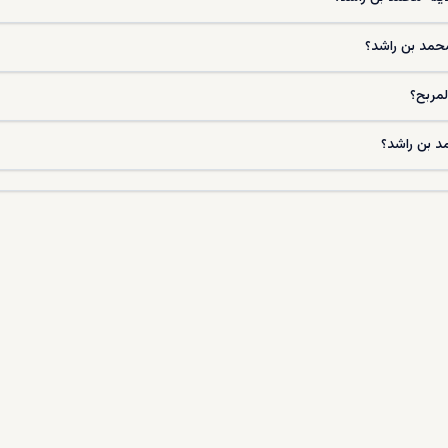
حمد بن راشد؟
لمربح؟
د بن راشد؟