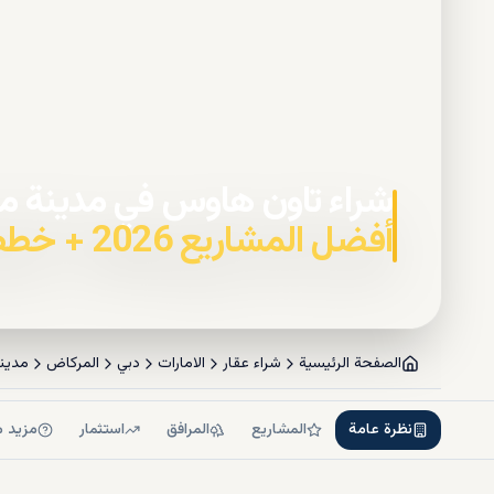
شراء تاون هاوس في مدينة م
أفضل المشاريع 2026 + خطط السداد
الصفحة الرئيسية
شراء عقار
الامارات
دبي
المركاض
مدين
نظرة عامة
المشاريع
المرافق
استثمار
مزيد م