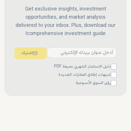
Get exclusive insights, investment
opportunities, and market analysis
delivered to your inbox. Plus, download our
comprehensive investment guide!
اشترك
اشتري تاون هاوس من خلال
Dxboffplan
دليل الاستثمار الشهري بصيغة PDF
تنبيهات إطلاق العقارات الجديدة
يشهد سوق العقارات في بالي ازدهارًا ملحوظًا بفضل السياحة
رؤى السوق الأسبوعية
وتطوير البنية التحتية. وتوفر التاون هاوس اسلوب حياة عصريًا،
وعوائد استثمارية عالية، ونمط حياة مفعم بالحيوية. تصفح
عروضنا العقارية على Dxboffplan، وقابل وكلاء عقاريين
موثوقين، واحجز تاون هاوس في بالي اليوم!