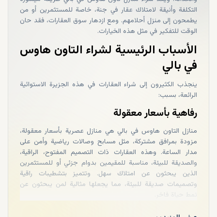
التكلفة وأنيقة لامتلاك عقار في جنة، خاصة للمستثمرين أو من
يطمحون إلى منزل أحلامهم. ومع ازدهار سوق العقارات، فقد حان
الوقت للتفكير في مثل هذه الخيارات.
الأسباب الرئيسية لشراء التاون هاوس
في بالي
ينجذب الكثيرون إلى شراء العقارات في هذه الجزيرة الاستوائية
الرائعة، بسبب:
رفاهية بأسعار معقولة
منازل التاون هاوس في بالي هي منازل عصرية بأسعار معقولة،
مزودة بمرافق مشتركة، مثل مسابح وصالات رياضية وأمن على
مدار الساعة. وهذه العقارات ذات التصميم المفتوح، الراقية،
والصديقة للبيئة، مناسبة للمقيمين بدوام جزئي أو للمستثمرين
الذين يبحثون عن امتلاك سهل. وتتميز بتشطيبات راقية
وتصميمات صديقة للبيئة، مما يجعلها مثالية لمن يبحثون عن
نمط حياة فاخر.
مواقع مميزة