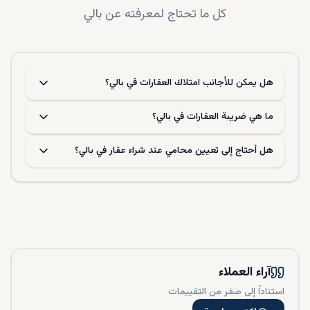
تعتمد أسعار المنازل في بالي على عوامل مثل قربها من الشاطئ،
كل ما تحتاج لمعرفته عن
بالي
وسمعة المطورين، وحالة البنية التحتية، وحالة البناء. تُباع المباني
في سيمينياك أو جيمباران، على امتداد الواجهة البحرية، بأسعار
مرتفعة، بينما تُباع العقارات ذات الجودة العالية والسجل الحافل
بالنجاحات بأسعار أعلى. هناك وفر في العقارات قيد الإنشاء في
المناطق النامية مثل أومالاس أو تابانان، ولكن هذا يتطلب عناية
هل يمكن للأجانب امتلاك العقارات في بالي؟
فائقة. ينبغي البحث عن السعر المناسب من خلال وكيل عقارات
موثوق، مثلنا.
ما هي ضريبة العقارات في بالي؟
خيارات التمويل
هل أحتاج إلى تعيين محامي عند شراء عقار في بالي؟
يقدم مطورو العقارات في بالي تمويلًا مجانيًا لمنازل التاون هاوس
قيد الإنشاء، مثل خطة تقسيط بدون فوائد وخدمات إدارة
العقارات. ويُمكّن هذا المشترين من شراء العقارات بأسعار أولية
منخفضة وزيادة قيمتها عند اكتمالها. للاستفادة من هذه الخيارات،
يُمكن لمستشار مالي خبير في سوق بالي مساعدتك.
آراء العملاء
استناداً إلى صفر من التقييمات