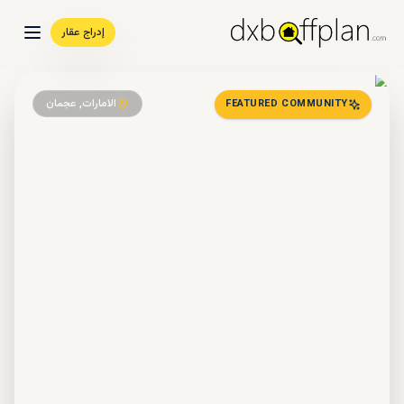
إدراج عقار
الامارات, عجمان
FEATURED COMMUNITY