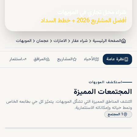
شراء محل تجاري في المويهات
أفضل المشاريع 2026 + خطط السداد
الصفحة الرئيسية
شراء عقار
الامارات
عجمان
المويهات
نظرة عامة
الأحياء
المشاريع
المرافق
استثمار
استكشف المويهات
المجتمعات المميزة
اكتشف المناطق المميزة التي تشكّل المويهات.
يتميّز كل حي بطابعه الخاص
ونمط حياته وإمكاناته الاستثمارية.
المويهات
1
المجتمع
في
المويهات
استكشف
المجتمع