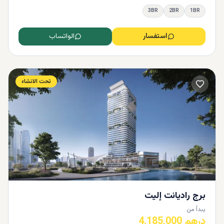
3BR
2BR
1BR
استفسار
الواتساب
تحت الانشاء
برج راديانت إليت
يبدأ من
درهم 4,185,000