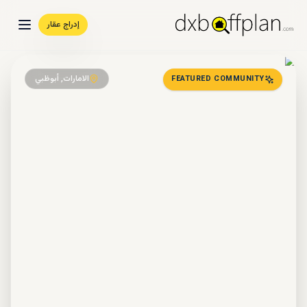
إدراج عقار
الامارات, أبوظبي
FEATURED COMMUNITY