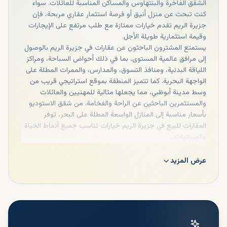
الشقق الفاخرة والبنتهاوس والمساكن المناسبة للعائلات. سواء
كنت تبحث عن منزل أنيق أو فرصة استثمار عقاري مربحة، فإن
جزيرة الريم تقدم خيارات ممتازة مع طلب مرتفع على الإيجارات
وقيمة استثمارية طويلة الأجل.
يستمتع المشترون الباحثون عن عقارات في جزيرة الريم بالوصول
إلى مرافق عالمية المستوى، بما في ذلك أحواض السباحة، ومراكز
اللياقة البدنية، ومنافذ التسوق، والمدارس، والممرات المطلة على
الواجهة البحرية. كما تتميز المنطقة بموقع استراتيجي قريب من
وسط مدينة أبوظبي، مما يجعلها مثالية للمهنيين والعائلات
والمستثمرين الباحثين عن الراحة والفخامة. من شقق الاستوديو
بأسعار مناسبة إلى المنازل الواسعة المطلة على البحر، توفر
العقارات للبيع في جزيرة الريم خيارات تناسب جميع أنماط الحياة
والميزانيات.
عرض المزيد