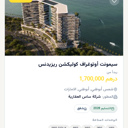
سيمونت أوتوغراف كوليكشن ريزيدنس
يبدأ من
درهم 1,700,000
شمس أبوظبي, أبوظبي, الامارات
المطور:
شركة ساس العقارية
التسليم
2028
شقق
الوحدات المتاحة