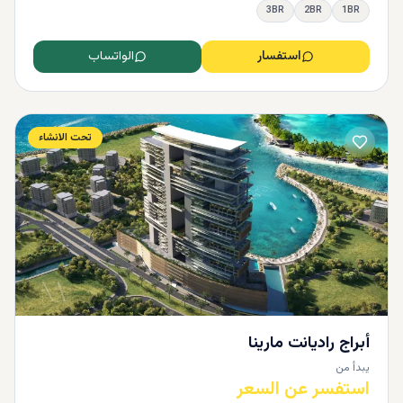
3BR
2BR
1BR
استفسار
الواتساب
تحت الانشاء
أبراج راديانت مارينا
يبدأ من
استفسر عن السعر