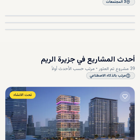
3
المجتمعات
نجمة أبوظبي
في
جزيرة الريم
استكشف
شمس أبوظبي
في
جزيرة الريم
استكشف
في
جزيرة الريم
استكشف
المجتمع
المجتمع
المجتمع
أحدث المشاريع في
جزيرة الريم
39
مشروع
تم العثور • مرتب حسب
الأحدث أولاً
مرتب بالذكاء الاصطناعي
تحت الانشاء