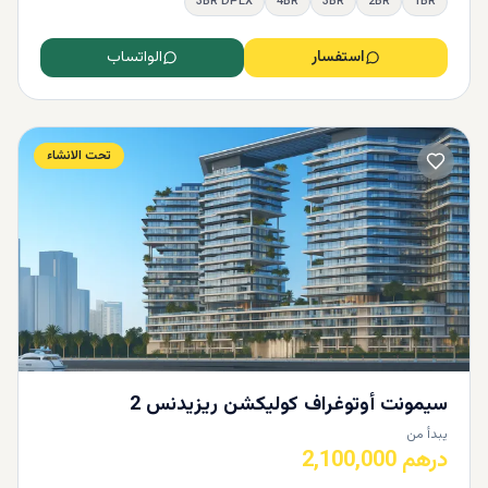
3BR DPLX
4BR
3BR
2BR
1BR
استفسار
الواتساب
تحت الانشاء
سيمونت أوتوغراف كوليكشن ريزيدنس 2
يبدأ من
درهم 2,100,000