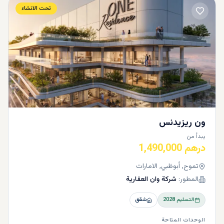
تحت الانشاء
ون ريزيدنس
يبدأ من
درهم 1,490,000
تموح, أبوظبي, الامارات
المطور:
شركة وان العقارية
التسليم
2028
شقق
الوحدات المتاحة