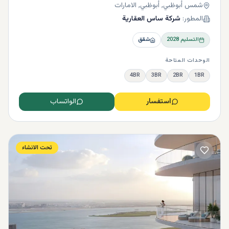
شمس أبوظبي, أبوظبي, الامارات
المطور:
شركة ساس العقارية
التسليم
2028
شقق
الوحدات المتاحة
4BR
3BR
2BR
1BR
استفسار
الواتساب
تحت الانشاء