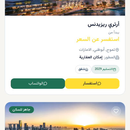
أرتري ريزيدنس
يبدأ من
استفسر عن السعر
تموح, أبوظبي, الامارات
المطور:
إمكان العقارية
التسليم
2029
شقق
استفسار
الواتساب
جاهز للسكن