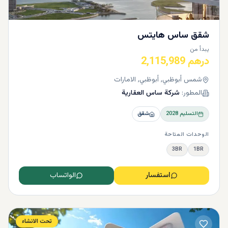
شقق ساس هايتس
يبدأ من
درهم 2,115,989
شمس أبوظبي, أبوظبي, الامارات
المطور:
شركة ساس العقارية
التسليم
2028
شقق
الوحدات المتاحة
3BR
1BR
استفسار
الواتساب
تحت الانشاء