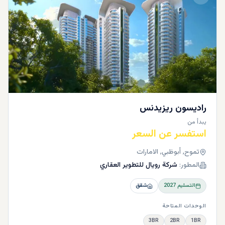
راديسون ريزيدنس
يبدأ من
استفسر عن السعر
تموح, أبوظبي, الامارات
المطور:
شركة رويال للتطوير العقاري
التسليم
2027
شقق
الوحدات المتاحة
3BR
2BR
1BR