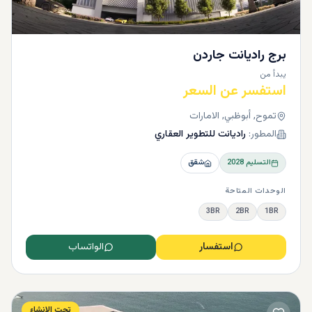
برج راديانت جاردن
يبدأ من
استفسر عن السعر
تموح, أبوظبي, الامارات
المطور:
راديانت للتطوير العقاري
التسليم
2028
شقق
الوحدات المتاحة
3BR
2BR
1BR
استفسار
الواتساب
تحت الانشاء