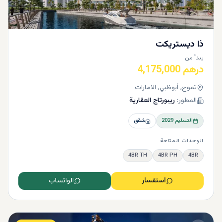
ذا ديستريكت
يبدأ من
درهم 4,175,000
تموح, أبوظبي, الامارات
المطور:
ريبورتاج العقارية
التسليم
2029
شقق
الوحدات المتاحة
4BR TH
4BR PH
4BR
استفسار
الواتساب