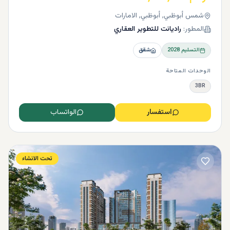
شمس أبوظبي, أبوظبي, الامارات
المطور:
راديانت للتطوير العقاري
التسليم
2028
شقق
الوحدات المتاحة
3BR
استفسار
الواتساب
تحت الانشاء