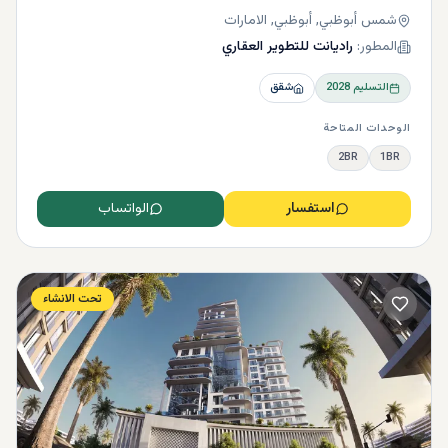
شمس أبوظبي, أبوظبي, الامارات
المطور:
راديانت للتطوير العقاري
التسليم
2028
شقق
الوحدات المتاحة
2BR
1BR
استفسار
الواتساب
تحت الانشاء