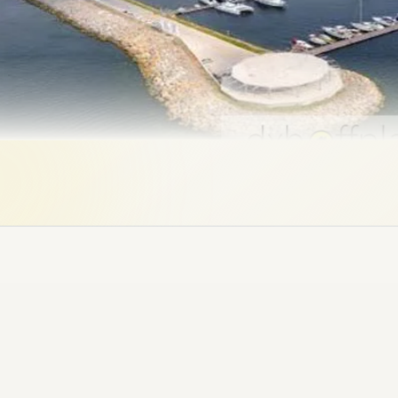
ين والعالميين. كما ستصبح العقارات أكثر قيمة خاصة عندما يُتوقع ارتفاع الأسعا
ك عاملاً آخر يجعلها ذات قيمة عالية.