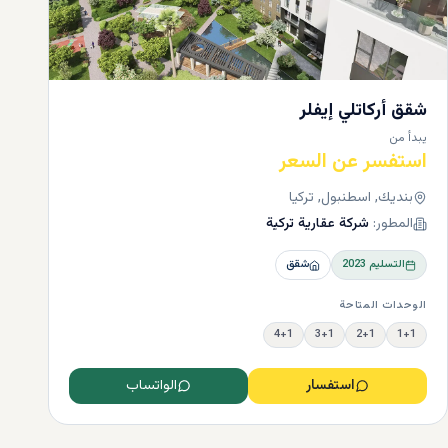
شقق أركاتلي إيفلر
يبدأ من
استفسر عن السعر
بنديك, اسطنبول, تركيا
المطور:
شركة عقارية تركية
التسليم
2023
شقق
الوحدات المتاحة
4+1
3+1
2+1
1+1
استفسار
الواتساب