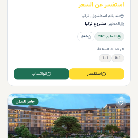
استفسر عن السعر
بنديك, اسطنبول, تركيا
المطور:
مشروع تركيا
التسليم
2025
شقق
الوحدات المتاحة
1+1
0+1
استفسار
الواتساب
جاهز للسكن