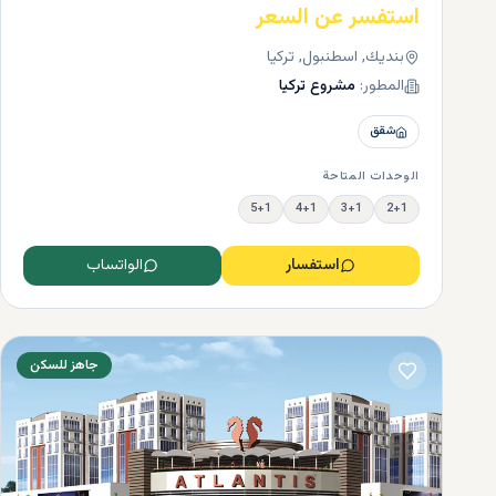
استفسر عن السعر
بنديك, اسطنبول, تركيا
المطور:
مشروع تركيا
شقق
الوحدات المتاحة
5+1
4+1
3+1
2+1
استفسار
الواتساب
جاهز للسكن