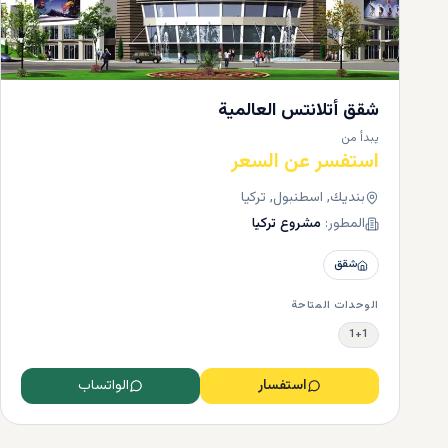
شقق أتلانتس العالمية
يبدأ من
استفسر عن السعر
بنديك, اسطنبول, تركيا
المطور:
مشروع تركيا
شقق
الوحدات المتاحة
1+1
استفسار
الواتساب