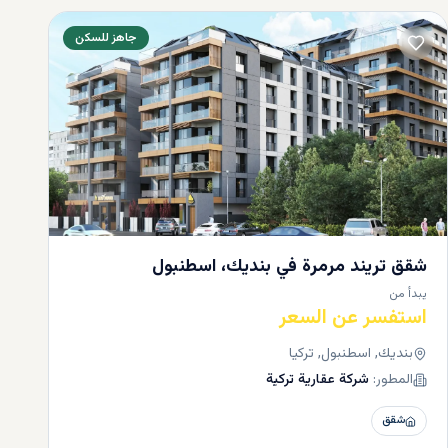
جاهز للسكن
شقق تريند مرمرة في بنديك، اسطنبول
يبدأ من
استفسر عن السعر
بنديك, اسطنبول, تركيا
المطور:
شركة عقارية تركية
شقق