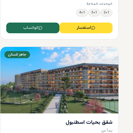
الوحدات المتاحة
4+1
3+1
2+1
استفسار
الواتساب
جاهز للسكن
شقق بحيات اسطنبول
يبدأ من