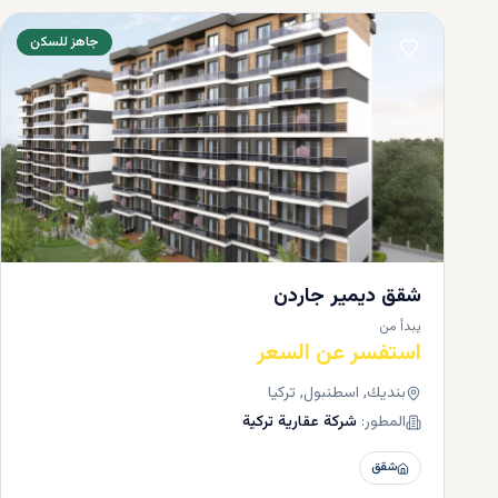
جاهز للسكن
شقق ديمير جاردن
يبدأ من
استفسر عن السعر
بنديك, اسطنبول, تركيا
المطور:
شركة عقارية تركية
شقق