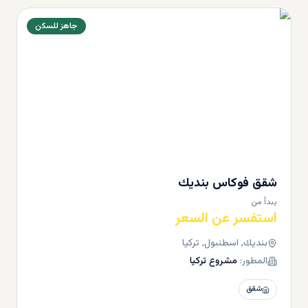
جاهز للسكن
شقق فوكاس بنديك
يبدأ من
استفسر عن السعر
بنديك, اسطنبول, تركيا
المطور:
مشروع تركيا
شقق