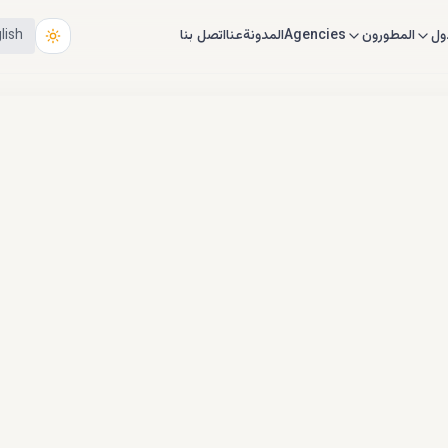
ول
المطورون
Agencies
المدونة
عنا
اتصل بنا
lish