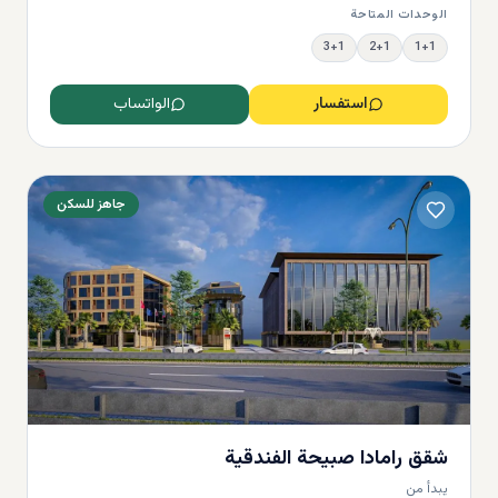
الوحدات المتاحة
3+1
2+1
1+1
استفسار
الواتساب
جاهز للسكن
شقق رامادا صبيحة الفندقية
يبدأ من