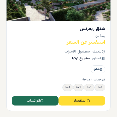
شقق ريفرنس
يبدأ من
استفسر عن السعر
بنديك, اسطنبول, الامارات
المطور:
مشروع تركيا
شقق
الوحدات المتاحة
5+1
4+1
3+1
2+1
استفسار
الواتساب