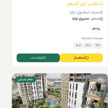
استفسر عن السعر
بنديك, اسطنبول, تركيا
المطور:
مشروع تركيا
شقق
الوحدات المتاحة
5+2
4+2
3+1
استفسار
الواتساب
جاهز للسكن