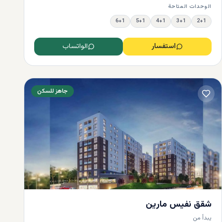
الوحدات المتاحة
6+1
5+1
4+1
3+1
2+1
استفسار
الواتساب
جاهز للسكن
شقق نفيس مارين
يبدأ من