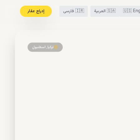
Eng
🇺🇸
🇸🇦
العربية
🇮🇷
فارسی
إدراج عقار
تركيا, اسطنبول