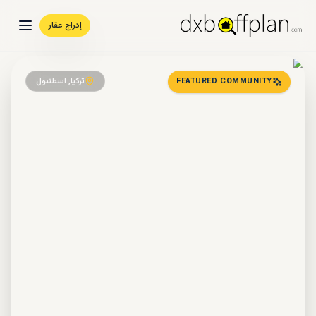
إدراج عقار
تركيا, اسطنبول
FEATURED COMMUNITY