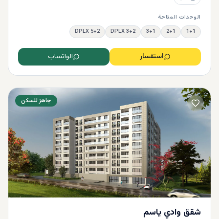
الوحدات المتاحة
5+2 DPLX
3+2 DPLX
3+1
2+1
1+1
استفسار
الواتساب
جاهز للسكن
شقق وادي ياسم