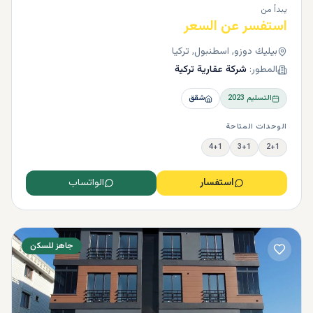
يبدأ من
استفسر عن السعر
بيليك دوزو, اسطنبول, تركيا
المطور:
شركة عقارية تركية
التسليم
2023
شقق
الوحدات المتاحة
4+1
3+1
2+1
استفسار
الواتساب
جاهز للسكن