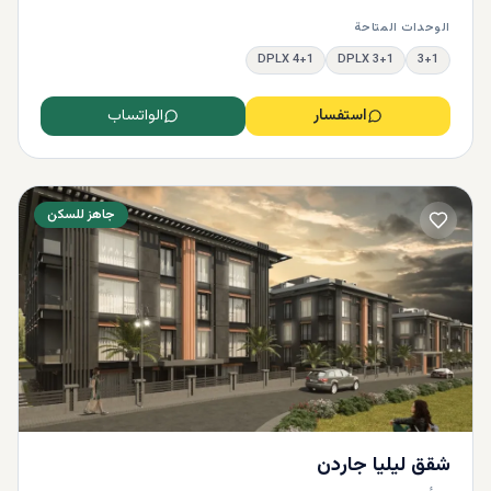
الوحدات المتاحة
4+1 DPLX
3+1 DPLX
3+1
استفسار
الواتساب
جاهز للسكن
شقق ليليا جاردن