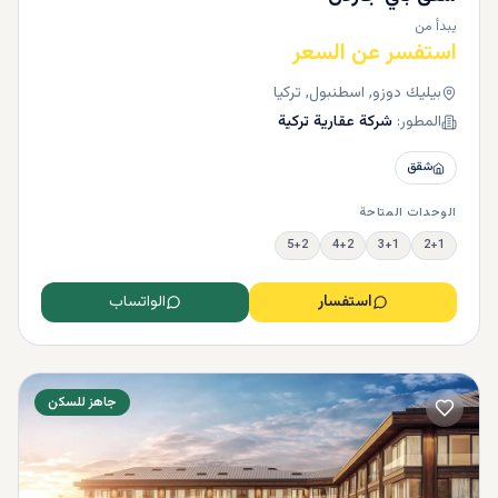
يبدأ من
استفسر عن السعر
بيليك دوزو, اسطنبول, تركيا
المطور:
شركة عقارية تركية
شقق
الوحدات المتاحة
5+2
4+2
3+1
2+1
استفسار
الواتساب
جاهز للسكن