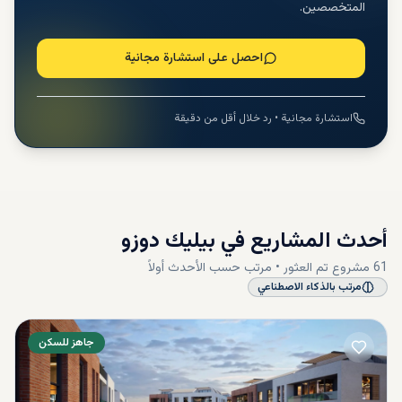
المتخصصين.
احصل على استشارة مجانية
استشارة مجانية • رد خلال أقل من دقيقة
أحدث المشاريع في
بيليك دوزو
61
مشروع
تم العثور • مرتب حسب
الأحدث أولاً
مرتب بالذكاء الاصطناعي
جاهز للسكن