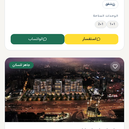
شقق
الوحدات المتاحة
2+1
1+1
استفسار
الواتساب
جاهز للسكن