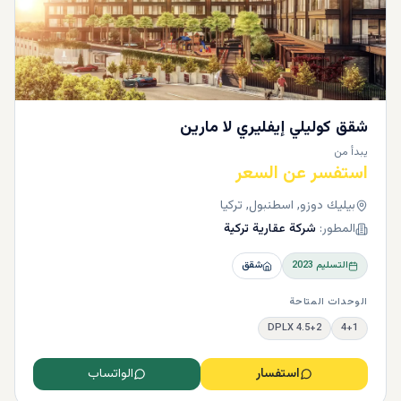
شقق كوليلي إيفليري لا مارين
يبدأ من
استفسر عن السعر
بيليك دوزو, اسطنبول, تركيا
المطور:
شركة عقارية تركية
التسليم
2023
شقق
الوحدات المتاحة
4.5+2 DPLX
4+1
استفسار
الواتساب