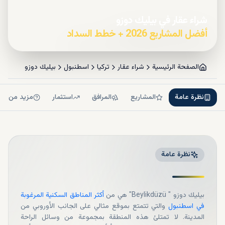
شراء عقار في بيليك دوزو
أفضل المشاريع 2026 + خطط السداد
الصفحة الرئيسية
شراء عقار
تركيا
اسطنبول
بيليك دوزو
نظرة عامة
المشاريع
المرافق
استثمار
مزيد من ال
نظرة عامة
بيليك دوزو " Beylikdüzü" هي من
أكثر المناطق السكنية المرغوبة
في اسطنبول
والتي تتمتع بموقع مثالي على الجانب الأوروبي من
المدينة. لا تمتلئ هذه المنطقة بمجموعة من وسائل الراحة