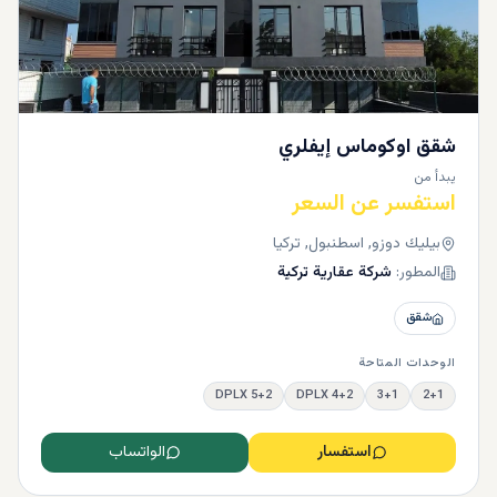
شقق اوكوماس إيفلري
يبدأ من
استفسر عن السعر
بيليك دوزو, اسطنبول, تركيا
المطور:
شركة عقارية تركية
شقق
الوحدات المتاحة
5+2 DPLX
4+2 DPLX
3+1
2+1
استفسار
الواتساب