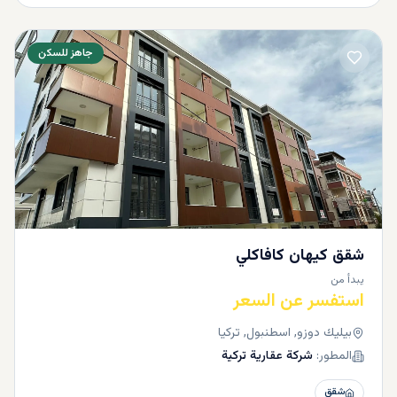
جاهز للسكن
شقق كيهان كافاكلي
يبدأ من
استفسر عن السعر
بيليك دوزو, اسطنبول, تركيا
المطور:
شركة عقارية تركية
شقق