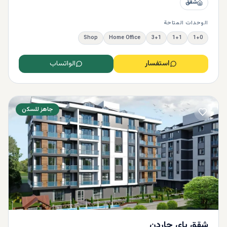
شقق
الوحدات المتاحة
Shop
Home Office
3+1
1+1
1+0
استفسار
الواتساب
جاهز للسكن
شقق باي جاردن