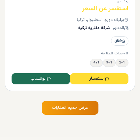
يبدأ من
استفسر عن السعر
بيليك دوزو, اسطنبول, تركيا
المطور:
شركة عقارية تركية
شقق
الوحدات المتاحة
4+1
3+1
2+1
استفسار
الواتساب
عرض جميع العقارات