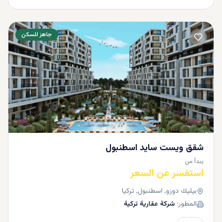
جاهز للسكن
شقق ويست سايد اسطنبول
يبدأ من
استفسر عن السعر
بيليك دوزو, اسطنبول, تركيا
المطور:
شركة عقارية تركية