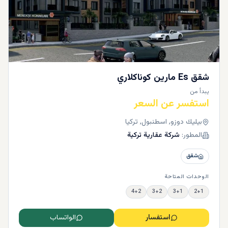
شقق Es مارين كوناكلاري
يبدأ من
استفسر عن السعر
بيليك دوزو, اسطنبول, تركيا
المطور:
شركة عقارية تركية
شقق
الوحدات المتاحة
4+2
3+2
3+1
2+1
استفسار
الواتساب