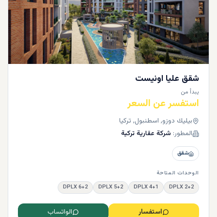
شقق عليا اونيست
يبدأ من
استفسر عن السعر
بيليك دوزو, اسطنبول, تركيا
المطور:
شركة عقارية تركية
شقق
الوحدات المتاحة
6+2 DPLX
5+2 DPLX
4+1 DPLX
2+2 DPLX
استفسار
الواتساب