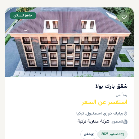
جاهز للسكن
شقق بارك بولا
يبدأ من
استفسر عن السعر
بيليك دوزو, اسطنبول, تركيا
المطور:
شركة عقارية تركية
التسليم
2023
شقق