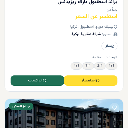
براند اسطنبول بارك ريزيدنس
يبدأ من
استفسر عن السعر
بيليك دوزو, اسطنبول, تركيا
المطور:
شركة عقارية تركية
شقق
الوحدات المتاحة
4+1
3+1
2+1
1+1
استفسار
الواتساب
جاهز للسكن