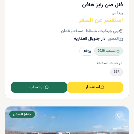
فلل صن رايز هافن
يبدأ من
استفسر عن السعر
يتي وينكيت، مسقط, مسقط, عُمان
المطور:
دار جلوبال العقارية
التسليم
2028
فلل
الوحدات المتاحة
3BR
استفسار
الواتساب
جاهز للسكن