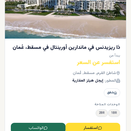
ذا ريزيدنس في ماندارين أورينتال في مسقط، عُمان
يبدأ من
استفسر عن السعر
شاطئ القرم, مسقط, عُمان
المطور:
إيجل هيلز العقارية
شقق
الوحدات المتاحة
2BR
1BR
استفسار
الواتساب