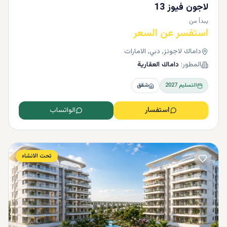
لاجون فيوز 13
يبدأ من
استفسر عن السعر
داماك لاجونز, دبي, الامارات
المطور:
داماك العقارية
التسليم
2027
شقق
استفسار
الواتساب
تحت الانشاء