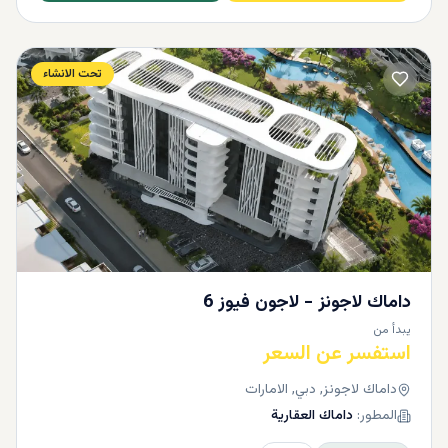
تحت الانشاء
داماك لاجونز - لاجون فيوز 6
يبدأ من
استفسر عن السعر
داماك لاجونز, دبي, الامارات
المطور:
داماك العقارية