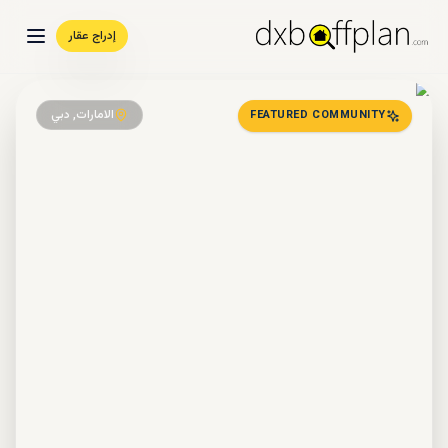
إدراج عقار
الامارات, دبي
FEATURED COMMUNITY