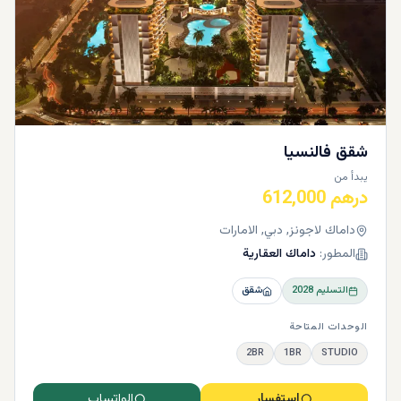
شقق فالنسيا
يبدأ من
درهم 612,000
داماك لاجونز, دبي, الامارات
المطور:
داماك العقارية
التسليم
2028
شقق
الوحدات المتاحة
2BR
1BR
STUDIO
استفسار
الواتساب