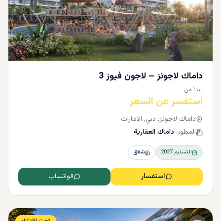
داماك لاجونز – لاجون فيوز 3
يبدأ من
استفسر عن السعر
داماك لاجونز, دبي, الامارات
المطور:
داماك العقارية
التسليم
2027
شقق
استفسار
الواتساب