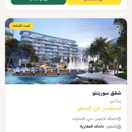
تحت الانشاء
شقق سورينتو
يبدأ من
استفسر عن السعر
داماك لاجونز, دبي, الامارات
المطور:
داماك العقارية