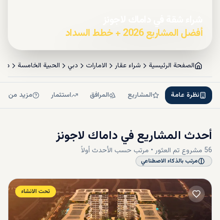
شراء شقة في داماك لاجونز
أفضل المشاريع 2026 + خطط السداد
الصفحة الرئيسية
شراء عقار
الامارات
دبي
الحبية الخامسة
داما
نظرة عامة
المشاريع
المرافق
استثمار
مزيد من ال
أحدث المشاريع في
داماك لاجونز
56
مشروع
تم العثور • مرتب حسب
الأحدث أولاً
مرتب بالذكاء الاصطناعي
تحت الانشاء