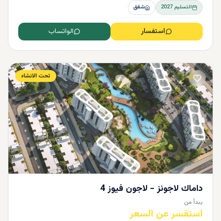
التسليم
2027
شقق
استفسار
الواتساب
تحت الانشاء
داماك لاجونز - لاجون فيوز 4
يبدأ من
استفسر عن السعر