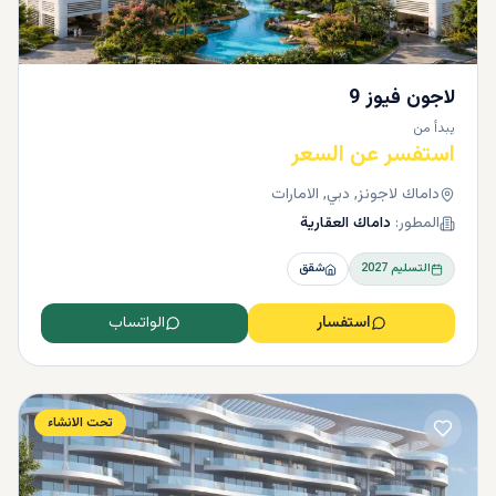
لاجون فيوز 9
يبدأ من
استفسر عن السعر
داماك لاجونز, دبي, الامارات
المطور:
داماك العقارية
التسليم
2027
شقق
استفسار
الواتساب
تحت الانشاء