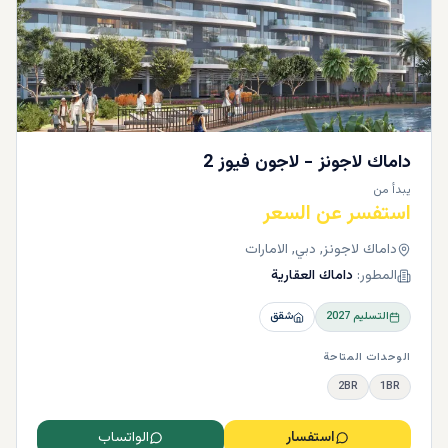
داماك لاجونز - لاجون فيوز 2
يبدأ من
استفسر عن السعر
داماك لاجونز, دبي, الامارات
المطور:
داماك العقارية
التسليم
2027
شقق
الوحدات المتاحة
2BR
1BR
استفسار
الواتساب