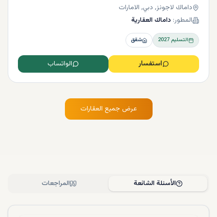
داماك لاجونز, دبي, الامارات
المطور:
داماك العقارية
التسليم
2027
شقق
استفسار
الواتساب
عرض جميع العقارات
الأسئلة الشائعة
المراجعات