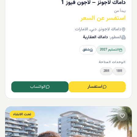
داماك لاجونز – لاجون فيوز 1
يبدأ من
استفسر عن السعر
داماك لاجونز, دبي, الامارات
المطور:
داماك العقارية
التسليم
2027
شقق
الوحدات المتاحة
2BR
1BR
استفسار
الواتساب
تحت الانشاء