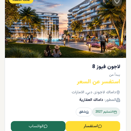
تحت الانشاء
لاجون فيوز 8
يبدأ من
استفسر عن السعر
داماك لاجونز, دبي, الامارات
المطور:
داماك العقارية
التسليم
2027
شقق
استفسار
الواتساب