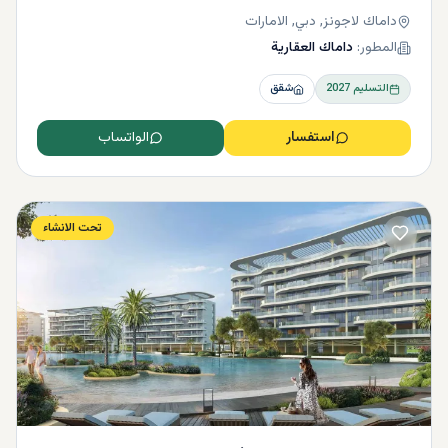
داماك لاجونز, دبي, الامارات
المطور:
داماك العقارية
التسليم
2027
شقق
استفسار
الواتساب
تحت الانشاء