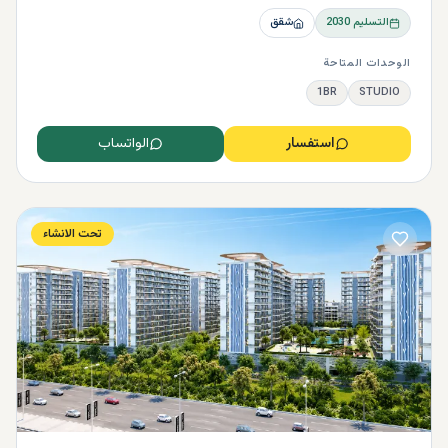
التسليم
2030
شقق
الوحدات المتاحة
1BR
STUDIO
استفسار
الواتساب
تحت الانشاء