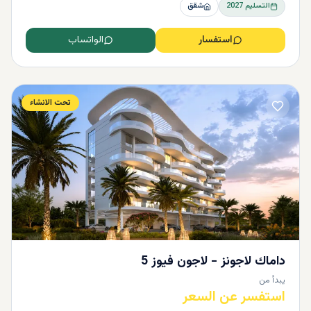
التسليم
2027
شقق
استفسار
الواتساب
تحت الانشاء
داماك لاجونز - لاجون فيوز 5
يبدأ من
استفسر عن السعر