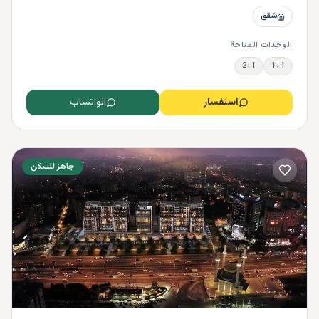
شقق
الوحدات المتاحة
2+1
1+1
استفسار
الواتساب
جاهز للسكن