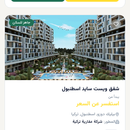
جاهز للسكن
شقق ويست سايد اسطنبول
يبدأ من
استفسر عن السعر
بيليك دوزو, اسطنبول, تركيا
المطور:
شركة عقارية تركية