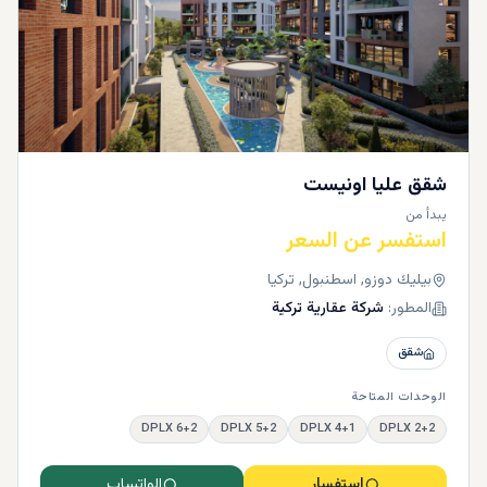
شقق عليا اونيست
يبدأ من
استفسر عن السعر
بيليك دوزو, اسطنبول, تركيا
المطور:
شركة عقارية تركية
شقق
الوحدات المتاحة
6+2 DPLX
5+2 DPLX
4+1 DPLX
2+2 DPLX
استفسار
الواتساب