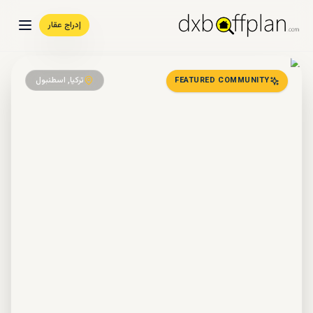
إدراج عقار
تركيا, اسطنبول
FEATURED COMMUNITY