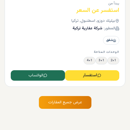
يبدأ من
استفسر عن السعر
بيليك دوزو, اسطنبول, تركيا
المطور:
شركة عقارية تركية
شقق
الوحدات المتاحة
4+1
3+1
2+1
استفسار
الواتساب
عرض جميع العقارات