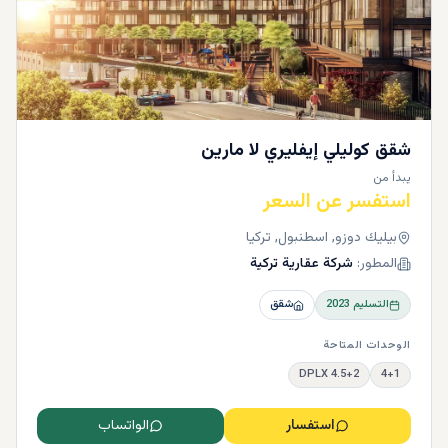
شقق كوليلي إيفليري لا مارين
يبدأ من
استفسر عن السعر
بيليك دوزو, اسطنبول, تركيا
المطور:
شركة عقارية تركية
التسليم
2023
شقق
الوحدات المتاحة
4.5+2 DPLX
4+1
استفسار
الواتساب