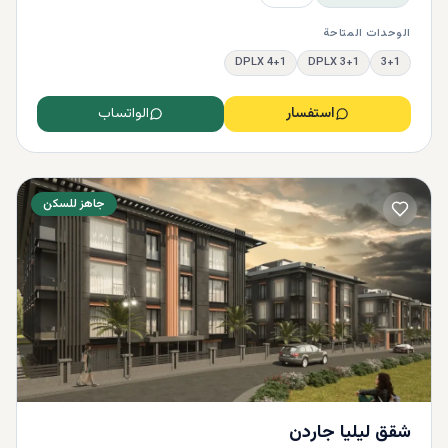
الوحدات المتاحة
4+1 DPLX
3+1 DPLX
3+1
استفسار
الواتساب
جاهز للسكن
شقق ليليا جاردن