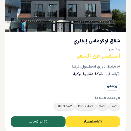
شقق اوكوماس إيفلري
يبدأ من
استفسر عن السعر
بيليك دوزو, اسطنبول, تركيا
المطور:
شركة عقارية تركية
شقق
الوحدات المتاحة
5+2 DPLX
4+2 DPLX
3+1
2+1
استفسار
الواتساب