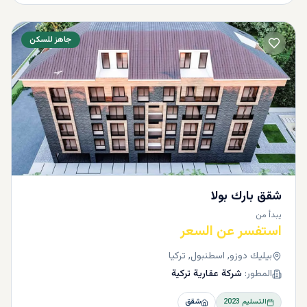
جاهز للسكن
شقق بارك بولا
يبدأ من
استفسر عن السعر
بيليك دوزو, اسطنبول, تركيا
المطور:
شركة عقارية تركية
التسليم
2023
شقق