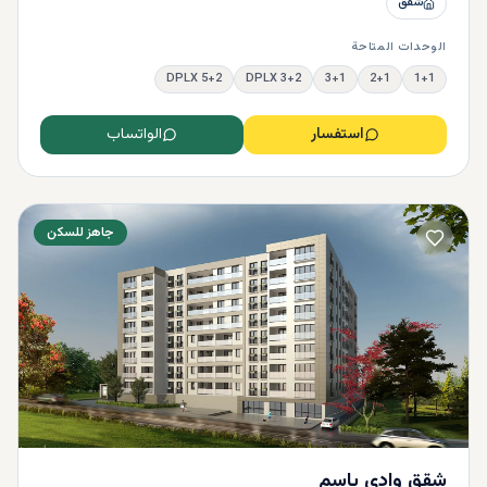
شقق
الوحدات المتاحة
5+2 DPLX
3+2 DPLX
3+1
2+1
1+1
استفسار
الواتساب
جاهز للسكن
شقق وادي ياسم