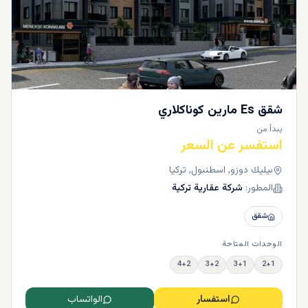
شقق Es مارين كوناكلاري
يبدأ من
استفسر عن السعر
بيليك دوزو, اسطنبول, تركيا
المطور:
شركة عقارية تركية
شقق
الوحدات المتاحة
4+2
3+2
3+1
2+1
استفسار
الواتساب