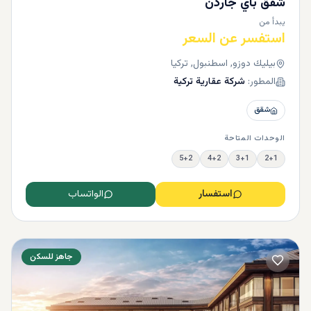
شقق باي جاردن
يبدأ من
استفسر عن السعر
بيليك دوزو, اسطنبول, تركيا
المطور:
شركة عقارية تركية
شقق
الوحدات المتاحة
5+2
4+2
3+1
2+1
استفسار
الواتساب
جاهز للسكن