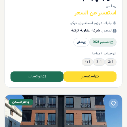
يبدأ من
استفسر عن السعر
بيليك دوزو, اسطنبول, تركيا
المطور:
شركة عقارية تركية
التسليم
2023
شقق
الوحدات المتاحة
4+1
3+1
2+1
استفسار
الواتساب
جاهز للسكن