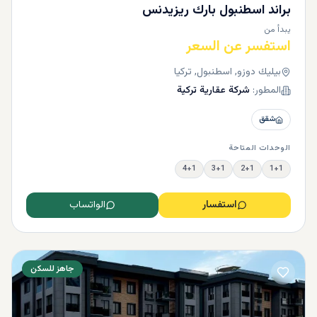
براند اسطنبول بارك ريزيدنس
يبدأ من
استفسر عن السعر
بيليك دوزو, اسطنبول, تركيا
المطور:
شركة عقارية تركية
شقق
الوحدات المتاحة
4+1
3+1
2+1
1+1
استفسار
الواتساب
جاهز للسكن