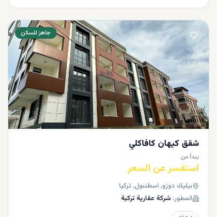
جاهز للسكن
شقق كيهان كافاكلي
يبدأ من
استفسر عن السعر
بيليك دوزو, اسطنبول, تركيا
المطور:
شركة عقارية تركية