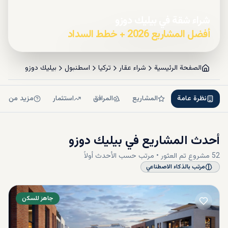
شراء شقة في بيليك دوزو
أفضل المشاريع 2026 + خطط السداد
الصفحة الرئيسية
شراء عقار
تركيا
اسطنبول
بيليك دوزو
نظرة عامة
المشاريع
المرافق
استثمار
مزيد من ال
أحدث المشاريع في
بيليك دوزو
52
مشروع
تم العثور • مرتب حسب
الأحدث أولاً
مرتب بالذكاء الاصطناعي
جاهز للسكن